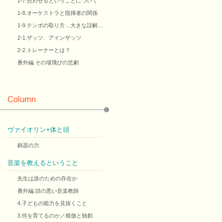
1-7.合わせるということについて
1-8.オーケストラと指揮者の関係
1-9.テンポの取り方…大きな誤解…
2-1.ザッツ、アインザッツ
2-2.トレーナーとは？
番外編.その場飛びの悲劇
Column
ヴァイオリン+体と頭
銘器の力
音楽を教えるということ
先生は誰のための存在か
番外編.頭の悪い音楽教師
4.子どもの能力を見抜くこと
3.何を育てるのか／模倣と独創