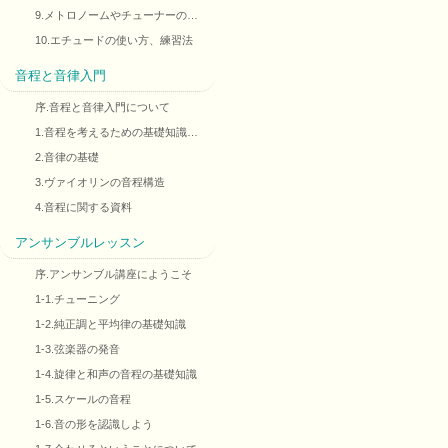
9.メトロノームやチューナーの…
10.エチュードの使い方、練習法
音程と音律入門
序.音程と音律入門について
1.音程を考えるための基礎知識…
2.音律の基礎
3.ヴァイオリンの音程構造
4.音程に関する資料
アンサンブルレッスン
序.アンサンブル講座にようこそ
1-1.チューニング
1-2.純正調と平均律の基礎知識
1-3.弦楽器の発音
1-4.旋律と和声の音程の基礎知識
1-5.スケールの音程
1-6.音の形を認識しよう