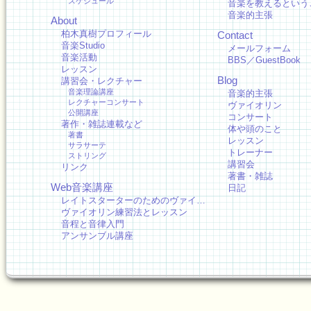
スケジュール
音楽を教えるという
音楽的主張
About
柏木真樹プロフィール
Contact
音楽Studio
メールフォーム
音楽活動
BBS／GuestBook
レッスン
Blog
講習会・レクチャー
音楽理論講座
音楽的主張
レクチャーコンサート
ヴァイオリン
公開講座
コンサート
著作・雑誌連載など
体や頭のこと
著書
レッスン
サラサーテ
トレーナー
ストリング
講習会
リンク
著書・雑誌
Web音楽講座
日記
レイトスターターのためのヴァイ…
ヴァイオリン練習法とレッスン
音程と音律入門
アンサンブル講座