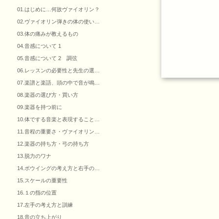
01.はじめに…何故ヴァイオリン？
02.ヴァイオリン弾きの体の使い…
03.体の痛みが教えるもの
04.音感について 1
05.音感について 2 調弦
06.レッスンの必要性と先生の選…
07.楽譜と楽語、頭の中で音が鳴…
08.楽器の選び方・買い方
09.楽器を持つ前に
10.体でする音楽と表現すること…
11.音程の重要さ・ヴァイオリン…
12.楽器の持ち方・弓の持ち方
13.脱力のワナ
14.ボウイングの考え方と右手の…
15.スケールの重要性
16.１の指の位置
17.左手の考え方と訓練
18.音の立ち上がり