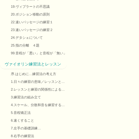
19.ヴィブラートの不思議
20.ポジション移動の原則
22.速いパッセージの練習１
23.速いパッセージの練習２
24.デタシェについて
25.指の分離 ４題
99.音程が「悪い」と音程が「無い」
ヴァイオリン練習法とレッスン
序.はじめに…練習法の考え方
1.日々の練習の意味／レッスンと…
2.レッスンと練習の関係性による…
3.練習法の組み立て
4.スケール、分散和音を練習する…
5.音程矯正法
6.速くすること
7.左手の基礎訓練…
8.右手の練習法