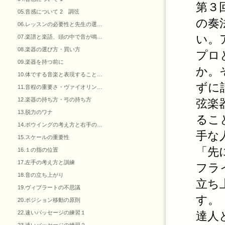
第３
05.音感について 2 調弦
の奏
06.レッスンの必要性と先生の選…
い。
07.楽譜と楽語、頭の中で音が鳴…
08.楽器の選び方・買い方
プロ
09.楽器を持つ前に
か。
10.体でする音楽と表現すること…
ずに
11.音程の重要さ・ヴァイオリン…
12.楽器の持ち方・弓の持ち方
弦楽
13.脱力のワナ
るこ
14.ボウイングの考え方と右手の…
手な
15.スケールの重要性
「先
16.１の指の位置
17.左手の考え方と訓練
フラ
18.音の立ち上がり
立ち
19.ヴィブラートの不思議
す。
20.ポジション移動の原則
22.速いパッセージの練習１
達人