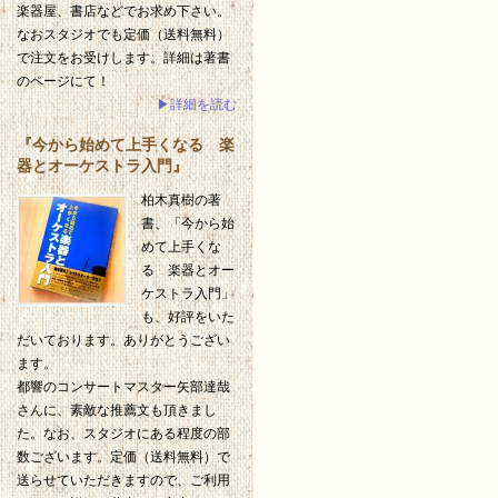
楽器屋、書店などでお求め下さい。
なおスタジオでも定価（送料無料）
で注文をお受けします。詳細は著書
のページにて！
▶詳細を読む
『今から始めて上手くなる 楽
器とオーケストラ入門』
柏木真樹の著
書、「今から始
めて上手くな
る 楽器とオー
ケストラ入門」
も、好評をいた
だいております。ありがとうござい
ます。
都響のコンサートマスター矢部達哉
さんに、素敵な推薦文も頂きまし
た。なお、スタジオにある程度の部
数ございます。定価（送料無料）で
送らせていただきますので、ご利用