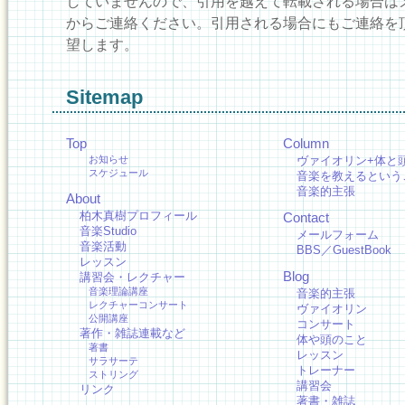
していませんので、引用を越えて転載される場合は
からご連絡ください。引用される場合にもご連絡を
望します。
Sitemap
Top
Column
お知らせ
ヴァイオリン+体と
スケジュール
音楽を教えるという
音楽的主張
About
柏木真樹プロフィール
Contact
音楽Studio
メールフォーム
音楽活動
BBS／GuestBook
レッスン
Blog
講習会・レクチャー
音楽理論講座
音楽的主張
レクチャーコンサート
ヴァイオリン
公開講座
コンサート
著作・雑誌連載など
体や頭のこと
著書
レッスン
サラサーテ
トレーナー
ストリング
講習会
リンク
著書・雑誌