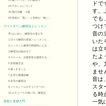
23.速いパッセージの練習２
ドで
24.デタシェについて
す。
25.指の分離 ４題
でも
99.音程が「悪い」と音程が「無い」
つけ
ヴァイオリン練習法とレッスン
音の
序.はじめに…練習法の考え方
1.日々の練習の意味／レッスンと…
いた
2.レッスンと練習の関係性による…
は立
3.練習法の組み立て
たよ
4.スケール、分散和音を練習する…
や、
5.音程矯正法
6.速くすること
ませ
7.左手の基礎訓練…
音は
8.右手の練習法
スタ
9.メトロノームやチューナーの…
る時
10.エチュードの使い方、練習法
一気
音程と音律入門