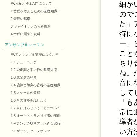
細か
序.音程と音律入門について
1.音程を考えるための基礎知識…
ので
2.音律の基礎
た」
3.ヴァイオリンの音程構造
特に
4.音程に関する資料
ー」
アンサンブルレッスン
こと
序.アンサンブル講座にようこそ
ちり
1-1.チューニング
1-2.純正調と平均律の基礎知識
ね。
1-3.弦楽器の発音
音に
1-4.旋律と和声の音程の基礎知識
して
1-5.スケールの音程
「も
1-6.音の形を認識しよう
1-7.合わせるということについて
常に
1-8.オーケストラと指揮者の関係
導者
1-9.テンポの取り方…大きな誤解…
い方
2-1.ザッツ、アインザッツ