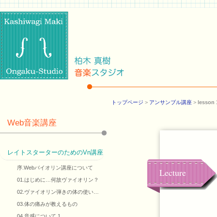
トップページ
>
アンサンブル講座
>
lesso
Web音楽講座
レイトスターターのためのVn講座
序.Webバイオリン講座について
Lecture
01.はじめに…何故ヴァイオリン？
02.ヴァイオリン弾きの体の使い…
03.体の痛みが教えるもの
04.音感について 1