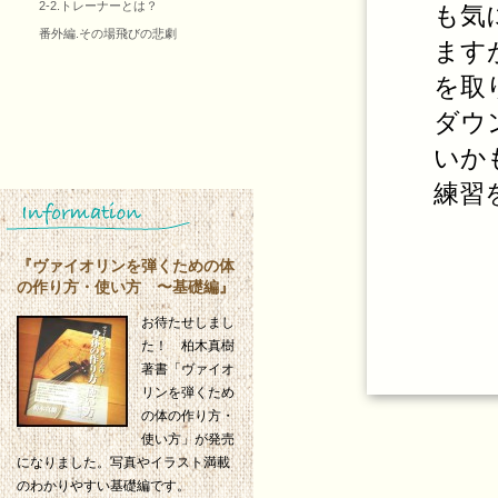
2-2.トレーナーとは？
も気
番外編.その場飛びの悲劇
ます
を取
ダウ
いか
練習
『ヴァイオリンを弾くための体
の作り方・使い方 〜基礎編』
お待たせしまし
た！ 柏木真樹
著書「ヴァイオ
リンを弾くため
の体の作り方・
使い方」が発売
になりました。写真やイラスト満載
のわかりやすい基礎編です。