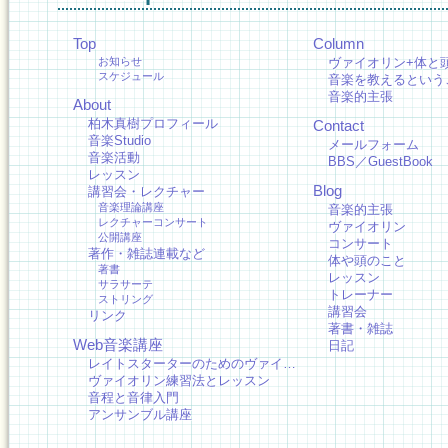
Top
Column
お知らせ
ヴァイオリン+体と
スケジュール
音楽を教えるという
音楽的主張
About
柏木真樹プロフィール
Contact
音楽Studio
メールフォーム
音楽活動
BBS／GuestBook
レッスン
Blog
講習会・レクチャー
音楽理論講座
音楽的主張
レクチャーコンサート
ヴァイオリン
公開講座
コンサート
著作・雑誌連載など
体や頭のこと
著書
レッスン
サラサーテ
トレーナー
ストリング
講習会
リンク
著書・雑誌
Web音楽講座
日記
レイトスターターのためのヴァイ…
ヴァイオリン練習法とレッスン
音程と音律入門
アンサンブル講座