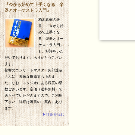
『今から始めて上手くなる 楽
器とオーケストラ入門』
柏木真樹の著
書、「今から始
めて上手くな
る 楽器とオー
ケストラ入門」
も、好評をいた
だいております。ありがとうござい
ます。
都響のコンサートマスター矢部達哉
さんに、素敵な推薦文も頂きまし
た。なお、スタジオにある程度の部
数ございます。定価（送料無料）で
送らせていただきますので、ご利用
下さい。詳細は著書のご案内にあり
ます。
▶詳細を読む