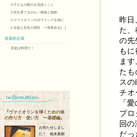
4.子どもの能力を見抜くこと
3.何を育てるのか／模倣と独創
昨日
2.ヴァイオリンのボウイングを例に
1.生徒と先生の相性 〜発表会を[…]
た、
音楽的主張
の先
音楽は料理だ！
もに
ます
たも
スの
チオ
「愛
プロ
『ヴァイオリンを弾くための体
の作り方・使い方 〜基礎編』
回の
お待たせしまし
だっ
た！ 柏木真樹