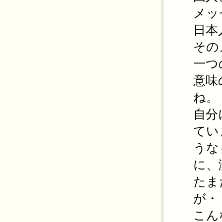
メッ
日本
その
一つ
意味
ね。
自分
てい
うな
に、
たま
が・
こん