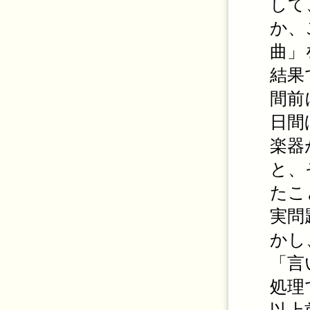
して
か、
曲」
結果
間前
日間
楽器
と、
たこ
実問
かし
「言
処理