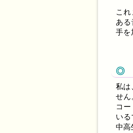
これ
ある
手を
◎
私は
せん
コー
いる
中高