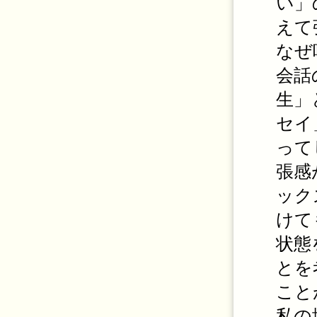
い」
えて
なぜ
会話
生」
セイ
って
張感
ック
けて
状態
とを
こと
私の