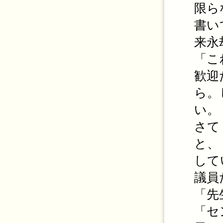
限ら
書い
来永
「こ
歓迎
ら。
い。
さて
と、
して
議員
「先
「セ