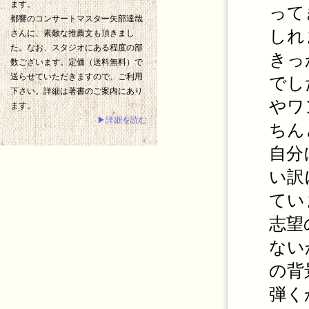
ます。
って
都響のコンサートマスター矢部達哉
しれ
さんに、素敵な推薦文も頂きまし
た。なお、スタジオにある程度の部
きっ
数ございます。定価（送料無料）で
送らせていただきますので、ご利用
でし
下さい。詳細は著書のご案内にあり
やワ
ます。
▶詳細を読む
ちん
自分
い訳
てい
志望
ない
の背
弾く