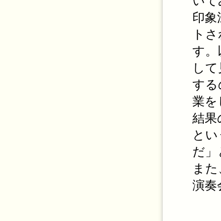
いて
印象
トさ
す。
して
する
業を
結果
とい
だ」
また
演奏