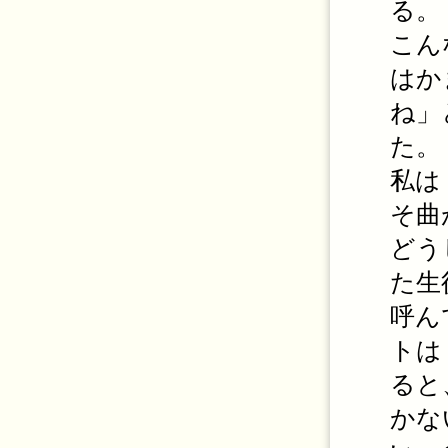
る。
こん
はか
ね」
た。
私は
そ曲
どう
た生
呼ん
トは
ると
かな