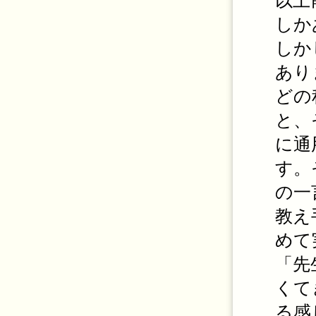
以上
しか
しか
あり
どの
と、
に通
す。
の一
教え
めて
「先
くて
る感