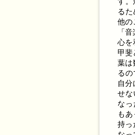
す。
るた
他の
「音
心を
甲斐
葉は
るの
自分
せな
なっ
もあ
持っ
なっ