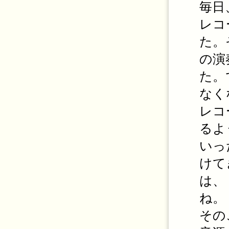
毎日
レコ
た。
の演
た。
なく
レコ
るよ
いっ
けて
は、
ね。
その