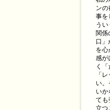
ンの
事を
うい
関係
口」
を心
感が
く「
「レ
い。
いか
ても
立つ