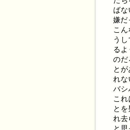
たち
ばな
嫌だ
こん
うし
るよ
のだ
とが
れな
バシ
これ
とを
れ去
と思