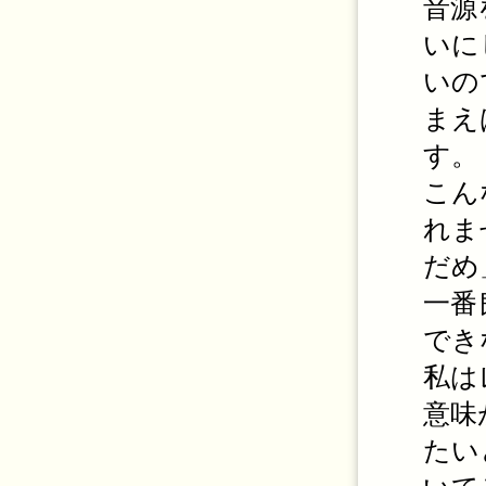
音源
いに
いの
まえ
す。
こん
れま
だめ
一番
でき
私は
意味
たい