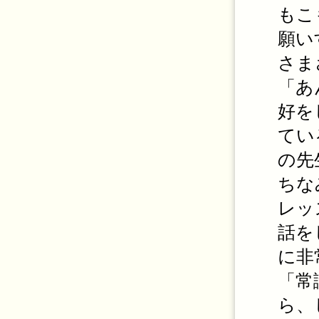
もこ
願い
さま
「あ
好を
てい
の先
ちな
レッ
話を
に非
「常
ら、