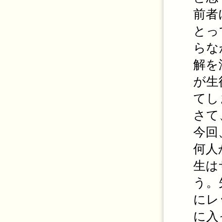
前者
とっ
らな
解を
が生
てし
さて
今回
何人
生は
う。
にレ
に入