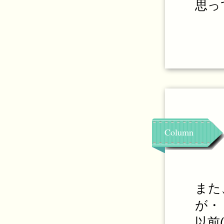
思っ
Column
また
が・
以前