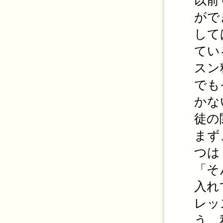
以前
がで
して
てい
スン
でも
かな
徒の
まず
つは
「そ
入れ
レッ
う。