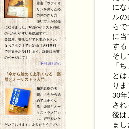
著書「ヴァイオ
にな
リンを弾くため
ルの
の体の作り方・
使い方」が発売
らで
になりました。写真やイラスト満載
のわかりやすい基礎編です。
に当
楽器屋、書店などでお求め下さい。
する
なおスタジオでも定価（送料無料）
で注文をお受けします。詳細は著書
そし
のページにて！
「ち
▶詳細を読む
とは
『今から始めて上手くなる 楽
器とオーケストラ入門』
りま
柏木真樹の著
30
書、「今から始
めて上手くな
され
る 楽器とオー
後は
ケストラ入門」
も、好評をいた
まし
だいております。ありがとうござい