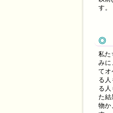
す。
◎
私た
みに
てオ
る人
る人
た結
物か