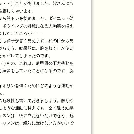
が・・）ことがありました。皆さんにも
暴露しちゃいます。
から筋トレを始めました。ダイエット効
、ボウイングの邪魔になる大胸筋を鍛え
でした。ところが・・・
うも調子が悪く見えます。私の目から見
つらそう。結果的に、腕を短くしか使え
とがバレてしまったのです。
いうもの。これは、肩甲骨の下方移動を
う練習をしていたことになるのです。腕
イオリンを弾くためにどのような運動が
ん。
の危険性も書いておきましょう。解りや
たような運動に見えても、全く違う結果
ッスンは、役に立たないだけでなく、危
レッスンは、絶対に受けない方がいいで