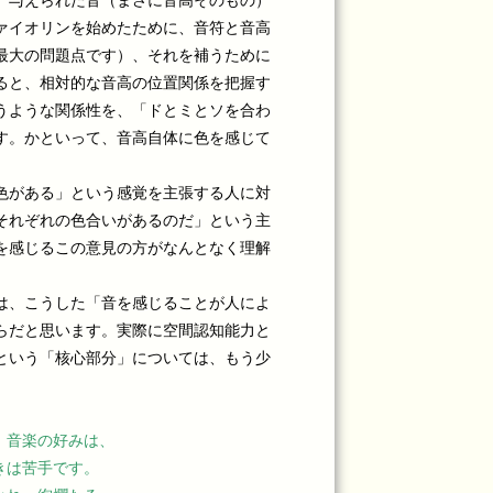
、与えられた音（まさに音高そのもの）
ァイオリンを始めたために、音符と音高
最大の問題点です）、それを補うために
ると、相対的な音高の位置関係を把握す
うような関係性を、「ドとミとソを合わ
す。かといって、音高自体に色を感じて
。
色がある」という感覚を主張する人に対
それぞれの色合いがあるのだ」という主
を感じるこの意見の方がなんとなく理解
は、こうした「音を感じることが人によ
らだと思います。実際に空間認知能力と
という「核心部分」については、もう少
。音楽の好みは、
きは苦手です。