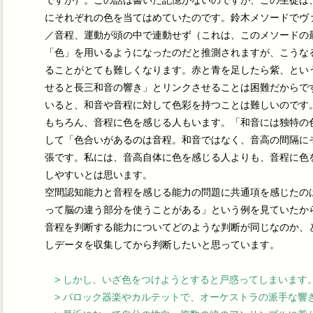
ですが）。この話は書いた記憶がないのですが、この生徒は
にそれぞれの色を当てはめていたのです。鈴木メソードでヴ
／音程、運動が頭の中で連動せず（これは、このメソードの
「色」を用いるようになったのだと推測されますが、こうな
ることがとても難しくなります。赤と青を足したら紫、とい
せると長三和音の響き」とリンクさせることは困難だからで
いると、和音や音程に対して色彩を持つことは難しいのです
もちろん、音程に色を感じる人もいます。「和音には独特の
して「色合いがあるのは音程。和音ではなく、音高の間隔に
張です。私には、音高自体に色を感じる人よりも、音程に色
しやすいとは思います。
空間認知能力と音程を感じる能力の問題に共通項を感じたの
って脳の違う部分を使うことがある」という例を見ていたか
音程を判断する能力についてどのような判断が同じなのか、
しデータを収集してから判断したいと思っています。
> しかし、いざ色をつけようとすると戸惑ってしまいます
> バロック器楽やカルテットで、オーケストラの派手な響