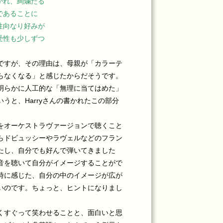
かれ、絢爛たる
であることに
性向なり好みが
受性も少しずつ
ですが、その理由は、母親が「カラーテ
らなくなる」と感じたからだそうです。
明らかに人工的な「無理に当てはめた」
うと、Harryさんの書かれたこの部分
をオーケストラヴァージョンで聴くこと
らドビュッシーやラヴェルなどのフラン
たし、自分でも好んで弾いてきました
音を聴いて自分がイメージすることがで
時に感じた、自分の中のイメージが広が
いのです。ちょっと、ヒントになりまし
くすぐって笑わせることと、面白いと思