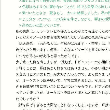
> 最近になって自分の性向、複数の線のアンサンブルに惹
> 色彩はあまり心に響かないことが、絵でも音楽でも同じ
> 気づいたときは、驚きもし、大いに納得しました。私の
> よく分かったので、この方向を伸ばしながら、響きの感
> 高めたいと思っています。
私の実家は、カラーテレビを導入したのがとても遅かったの
レビだとイメージを作る能力が育たない／正確な色調がわか
「総天然色」（わかる人は、年齢がばれます・・苦笑）は、
色だったと思います。何故、こんなエピソードを書くのかとい
につながるものがあると思ったからです。
少し違った例を出しますが、例えば、ドビュッシーの小組曲
／弾くことは、私はあまり好きではありません。小さい頃か
ス音楽（ピアノのもの）が大好きだったので、よく聴きまし
が、オーケストラ版を聴いて、非常に驚きました。それは、
きる領域が非常に狭いことに気がついたからです。ピアノの
っていく楽しさが、オーケストラ版だとほとんど感じられな
たでしょうか？
（話を広げすぎると大変なことになってしまいますが、直接