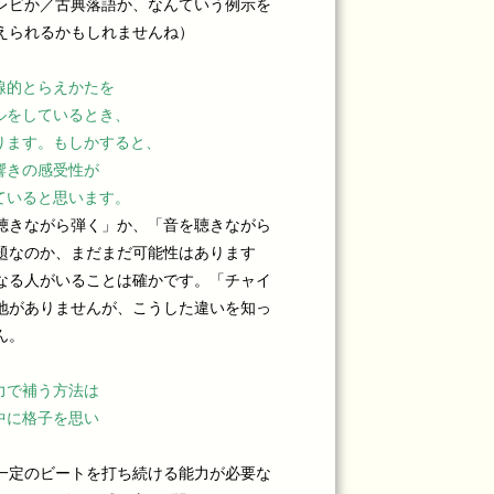
レビか／古典落語か、なんていう例示を
えられるかもしれませんね）
線的とらえかたを
ルをしているとき、
ります。もしかすると、
響きの感受性が
ていると思います。
聴きながら弾く」か、「音を聴きながら
題なのか、まだまだ可能性はあります
なる人がいることは確かです。「チャイ
地がありませんが、こうした違いを知っ
ん。
力で補う方法は
中に格子を思い
一定のビートを打ち続ける能力が必要な