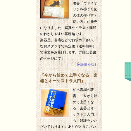
著書「ヴァイオ
リンを弾くため
の体の作り方・
使い方」が発売
になりました。写真やイラスト満載
のわかりやすい基礎編です。
楽器屋、書店などでお求め下さい。
なおスタジオでも定価（送料無料）
で注文をお受けします。詳細は著書
のページにて！
▶詳細を読む
『今から始めて上手くなる 楽
器とオーケストラ入門』
柏木真樹の著
書、「今から始
めて上手くな
る 楽器とオー
ケストラ入門」
も、好評をいた
だいております。ありがとうござい