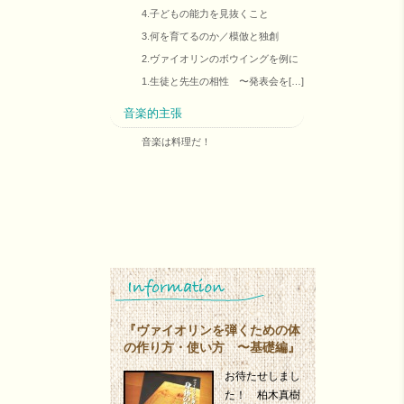
4.子どもの能力を見抜くこと
3.何を育てるのか／模倣と独創
2.ヴァイオリンのボウイングを例に
1.生徒と先生の相性 〜発表会を[…]
音楽的主張
音楽は料理だ！
『ヴァイオリンを弾くための体
の作り方・使い方 〜基礎編』
お待たせしまし
た！ 柏木真樹