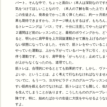
パート。そんな中で、ちょっと面白い（本人は深刻なのです
気をつけてほしいことなので、（本人の了解を取った上で）
この生徒さん、発表会でかっこ良く弾くために、約一ヶ月前
果も期待できますから、ステージ映えもするはず。もちろん
るトレーニングは「パス」です。十分に注意してやったはず
２週間ほど前のレッスンのこと、最初のボウイングから、ど
ると、明らかに肩甲骨を上方回旋運動させて腕を上げるのが
ない状態になっていました。それで、筋トレをやっているこ
やっていた運動は、上から下がっているバーを下に引く、と
伴う運動です。つまり、肩甲骨を「がっちりと」止めてしま
が上がらなくなったのも、道理でした。
筋トレは、合理的にやるととても効果的です。しかし、ヴァ
よいか、ということは、よく考えて行なわなければなりませ
ついでに、もう一つ。ヨガやピラティスのグループレッスン
すい筋肉を鍛えるのでなければ、筋トレはとても難しく、似
を生んでしまうことがあります。こうしたもののグループレ
険です。特に、始めたばかりの生徒に大技をやらせるような
すよ。