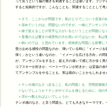
って笑うという脳の働きを刺激することは違います。フジテ
すると短絡的ですが、こんなことも、関連することとして考
> さて、ここからが問題です。私ひとりでこういう音楽の
> 深めていくのは、問題ないのですが、一緒にアンサンブ
> 線で捉えることの苦手な人がいるということが問題にな
> 普通の人は響きの感受性の方が高いのではないか、私は
> 鈍いのでは、と恐れています。技術的な問題にも影響し
受け止める感性の問題なのか、弾いている時に「イメージを
弾く」かという違いなのか、「イメージを広げる方向」の問
が、アンサンブルをすると、捉え方の違いで感じ方が全く異
コフスキーが好きか、ベートーヴェンが好きか」は妥協の余
てアンサンブルをやることも、実は面白いことかもしれませ
> テンポ感のなさ（走ること、私の問題）を、空間把握能
> ないでしょうか？テンポやリズムを感じるために、頭の
> 浮かべ数えればよいでしょうか。
テンポ感のなさ、と言う問題も、とても大きなテーマです。