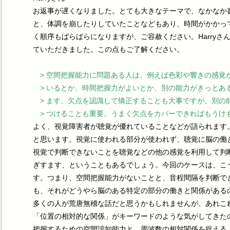
お返事が遅くなりました。とても大きなテーマで、なかなか
と、体調を崩したりしていたことなどもあり、時間がかかっ
く順序もばらばらになりますが、ご容赦ください。Harry
ていただきました。この点もご了解ください。
> 空間把握能力に問題ある人は、例えば色彩や響きの感覚
> いるとか、時間把握力がよいとか、別の能力がきっとあ
> ます。欠点を認識して矯正することも大事ですが、別の
> つけることも重要。うまく欠点をカバーできればもうけ
よく、視覚障害者が聴覚が優れていることなどが語られます
と思います。視覚に使われる部分が使われず、聴覚に脳の働
視覚で判断できないことを聴覚などの他の感覚を利用して判
ぎすます、ということもあるでしょう。今回のケースは、こ
す。つまり、空間把握能力がないことと、音程間隔を判断で
も、それがどうやら脳のある特定の部分の働きと関係がある
多くの人が荒唐無稽な話だと思うかもしれませんが、あれこ
「位置の相対的な関係」がキーワードのような気がしてきた
把握するための空間認知能力と、周波数の相対関係を捉える