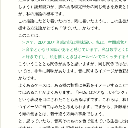
しょう）認知能力が、脳のある特定部分の同じ働きを必要と
が、私の推論の根本です。
この推論にたどり着いたのは、既に書いたように、この生徒
握する方法論がとても「似ていた」からです。
このことは、
> さて、2Dと3Dと音感の話は興味深い。私は、空間感覚
> 音楽とかなり関係があると感じています。私は数学とく
> 好きですし、絵を描くときはボールペンでスケッチする
こういうこととも関係があると思いますが、同じ関係ではな
いては、非常に興味があります。音に関するイメージが色彩
からです。
よくあるケースは、ある種の和音に色彩をイメージすること
てはめることがよくあります。「F-Durはおとなしいピンク
という表現を目にされたこともあるはずです。これらは、和
つイメージに当てはめたと考えられます。ですから、距離感
う頭の働きとは、若干違う方向の事象でしょう。
と、思っていたら、音高そのものを色で覚えている生徒に出