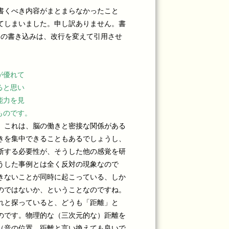
書くべき内容がまとまらなかったこと
てしまいました。申し訳ありません。書
さんの書き込みは、改行を変えて引用させ
が優れて
ると思い
能力を見
ものです。
。これは、脳の働きと密接な関係がある
きを集中できることもあるでしょうし、
断する必要性が、そうした他の感覚を研
うした事例とは全く反対の現象なので
きないことが同時に起こっている、しか
のではないか、ということなのですね。
れと探っていると、どうも「距離」と
のです。物理的な（三次元的な）距離を
（音の位置、距離と言い換えても良いで