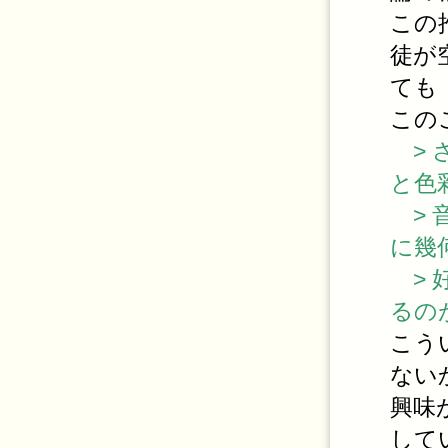
この
徒が
ても
この
> 
と色
> 
に幾
> 
るの
こう
ない
興味
して