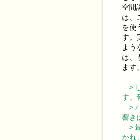
空間
は、
を使
す。
よう
は、
ます
> 
す。
> 
響き
> 
かれ