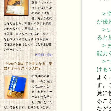
著書「ヴァイオ
リンを弾くため
> 
の体の作り方・
使い方」が発売
が優
になりました。写真やイラスト満載
> 
のわかりやすい基礎編です。
楽器屋、書店などでお求め下さい。
ると
なおスタジオでも定価（送料無料）
> 
で注文をお受けします。詳細は著書
のページにて！
能力
▶詳細を読む
> 
『今から始めて上手くなる 楽
けも
器とオーケストラ入門』
よく
柏木真樹の著
書、「今から始
す。
めて上手くな
覚に
る 楽器とオー
ケストラ入門」
るこ
も、好評をいた
など
だいております。ありがとうござい