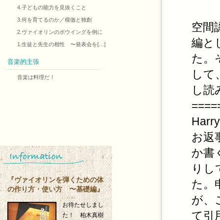
4.子どもの能力を見抜くこと
3.何を育てるのか／模倣と独創
空間
2.ヴァイオリンのボウイングを例に
編と
1.生徒と先生の相性 〜発表会を[…]
た。
音楽的主張
して
音楽は料理だ！
し読
====
Har
お返
か書
りし
『ヴァイオリンを弾くための体
た。
の作り方・使い方 〜基礎編』
が、
お待たせしまし
て引
た！ 柏木真樹