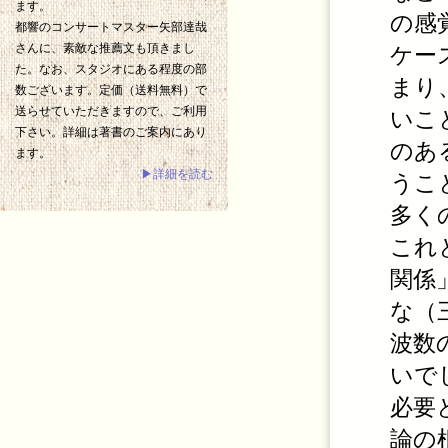
ます。
の感
都響のコンサートマスター矢部達哉
さんに、素敵な推薦文も頂きまし
ケー
た。なお、スタジオにある程度の部
まり
数ございます。定価（送料無料）で
送らせていただきますので、ご利用
いこ
下さい。詳細は著書のご案内にあり
のあ
ます。
▶詳細を読む
うこ
多く
これ
関係
な（
波数
いで
必要
論の