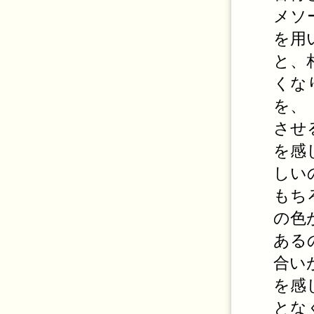
メソ
を用
と、
くな
を、
させ
を感
しい
もち
の色
ある
合い
を感
とな