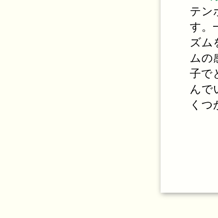
テン
す。
ズム
ムの
子で
んで
くつ