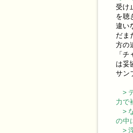
受け
を聴
違い
だま
方の
「チ
は妥
サン
> 
力で
> 
の中
> 