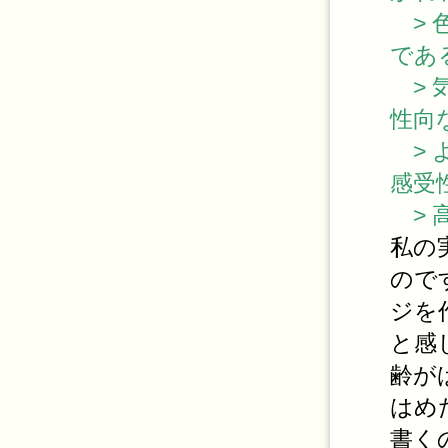
> 
であ
> 
性向
> 
感受
> 
私の
ので
ジを
と感
齢が
はめ
書く