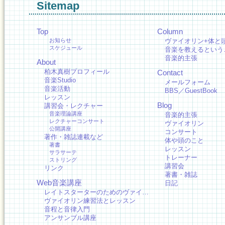
Sitemap
Top
Column
お知らせ
ヴァイオリン+体と
スケジュール
音楽を教えるという
音楽的主張
About
柏木真樹プロフィール
Contact
音楽Studio
メールフォーム
音楽活動
BBS／GuestBook
レッスン
Blog
講習会・レクチャー
音楽理論講座
音楽的主張
レクチャーコンサート
ヴァイオリン
公開講座
コンサート
著作・雑誌連載など
体や頭のこと
著書
レッスン
サラサーテ
トレーナー
ストリング
講習会
リンク
著書・雑誌
Web音楽講座
日記
レイトスターターのためのヴァイ…
ヴァイオリン練習法とレッスン
音程と音律入門
アンサンブル講座