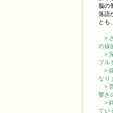
脳の
落語
とも
> 
の線
> 
ブル
> 
なり
> 
響き
> 
てい