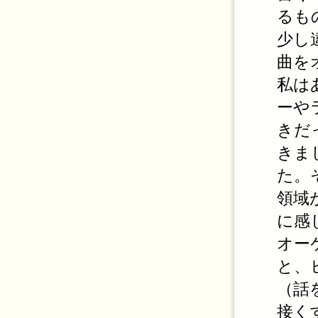
るも
少し
曲を
私は
ーや
きだ
きま
た。
領域
に感
オー
と、
（話
接く