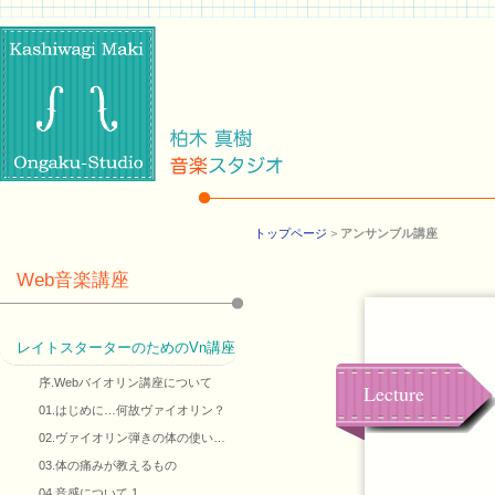
トップページ
>
アンサンブル講座
Web音楽講座
レイトスターターのためのVn講座
序.Webバイオリン講座について
Lecture
01.はじめに…何故ヴァイオリン？
02.ヴァイオリン弾きの体の使い…
03.体の痛みが教えるもの
04.音感について 1