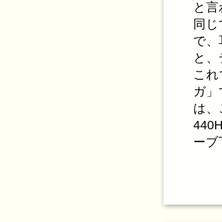
と言
同じ
で、
と、
これ
ガ」
は、
44
ーブ