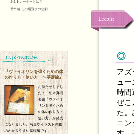
2-2.トレーナーとは？
番外編.その場飛びの悲劇
Lecture
◎
アズ
『ヴァイオリンを弾くための体
の作り方・使い方 〜基礎編』
ュー
お待たせしまし
時間
た！ 柏木真樹
著書「ヴァイオ
ぜこ
リンを弾くため
た。
の体の作り方・
使い方」が発売
ニン
になりました。写真やイラスト満載
す。
のわかりやすい基礎編です。