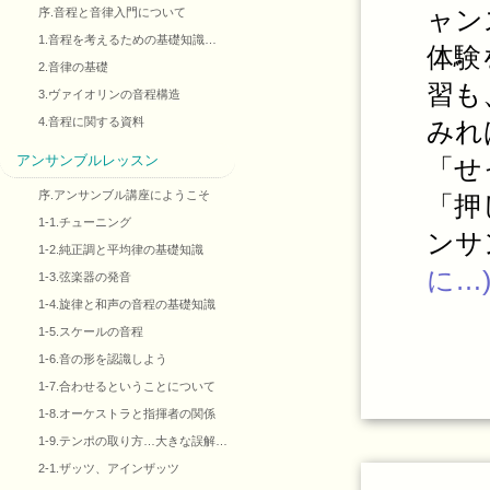
ャン
序.音程と音律入門について
1.音程を考えるための基礎知識…
体験
2.音律の基礎
習も
3.ヴァイオリンの音程構造
4.音程に関する資料
みれ
アンサンブルレッスン
「せ
序.アンサンブル講座にようこそ
「押
1-1.チューニング
ンサ
1-2.純正調と平均律の基礎知識
に…
1-3.弦楽器の発音
1-4.旋律と和声の音程の基礎知識
1-5.スケールの音程
1-6.音の形を認識しよう
1-7.合わせるということについて
1-8.オーケストラと指揮者の関係
1-9.テンポの取り方…大きな誤解…
2-1.ザッツ、アインザッツ