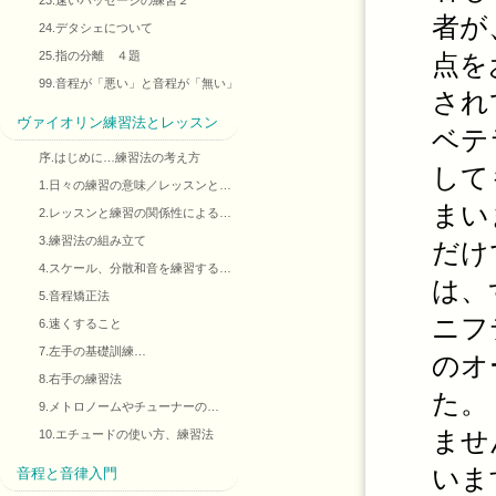
23.速いパッセージの練習２
者が
24.デタシェについて
25.指の分離 ４題
点を
99.音程が「悪い」と音程が「無い」
され
ヴァイオリン練習法とレッスン
ベテ
序.はじめに…練習法の考え方
して
1.日々の練習の意味／レッスンと…
まい
2.レッスンと練習の関係性による…
3.練習法の組み立て
だけ
4.スケール、分散和音を練習する…
は、
5.音程矯正法
ニフ
6.速くすること
7.左手の基礎訓練…
のオ
8.右手の練習法
た。
9.メトロノームやチューナーの…
ませ
10.エチュードの使い方、練習法
いま
音程と音律入門