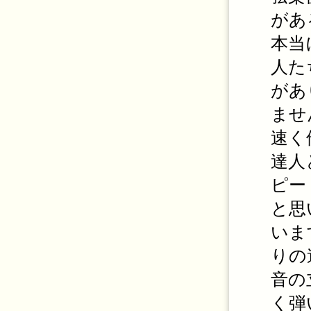
があ
本当
人た
があ
ませ
速く
達人
ピー
と思
いま
りの
音の
く弾