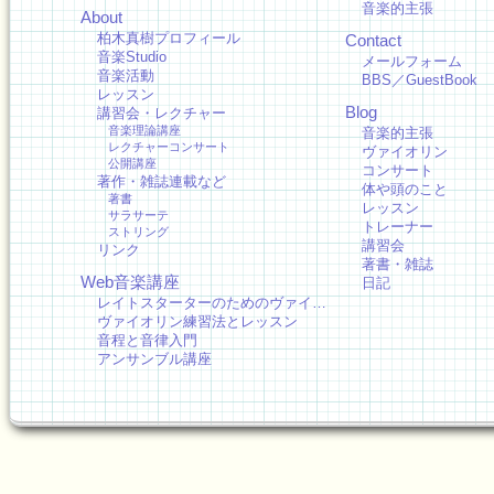
音楽的主張
About
柏木真樹プロフィール
Contact
音楽Studio
メールフォーム
音楽活動
BBS／GuestBook
レッスン
Blog
講習会・レクチャー
音楽理論講座
音楽的主張
レクチャーコンサート
ヴァイオリン
公開講座
コンサート
著作・雑誌連載など
体や頭のこと
著書
レッスン
サラサーテ
トレーナー
ストリング
講習会
リンク
著書・雑誌
Web音楽講座
日記
レイトスターターのためのヴァイ…
ヴァイオリン練習法とレッスン
音程と音律入門
アンサンブル講座