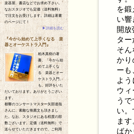
楽器屋、書店などでお求め下さい。
を鍛
なおスタジオでも定価（送料無料）
で注文をお受けします。詳細は著書
い響
のページにて！
開放
▶詳細を読む
ター
『今から始めて上手くなる 楽
器とオーケストラ入門』
そん
柏木真樹の著
かり
書、「今から始
めて上手くな
ーも
る 楽器とオー
よう
ケストラ入門」
も、好評をいた
ウィ
だいております。ありがとうござい
ます。
うで
都響のコンサートマスター矢部達哉
い。
さんに、素敵な推薦文も頂きまし
た。なお、スタジオにある程度の部
ます
数ございます。定価（送料無料）で
ばか
送らせていただきますので、ご利用