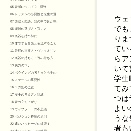
05.音感について 2 調弦
06.レッスンの必要性と先生の選…
ウェ
07.楽譜と楽語、頭の中で音が鳴…
でも
08.楽器の選び方・買い方
09.楽器を持つ前に
りま
10.体でする音楽と表現すること…
てい
11.音程の重要さ・ヴァイオリン…
らア
12.楽器の持ち方・弓の持ち方
13.脱力のワナ
いて
14.ボウイングの考え方と右手の…
学生
15.スケールの重要性
てみ
16.１の指の位置
17.左手の考え方と訓練
つは
18.音の立ち上がり
よい
19.ヴィブラートの不思議
うな
20.ポジション移動の原則
22.速いパッセージの練習１
者も