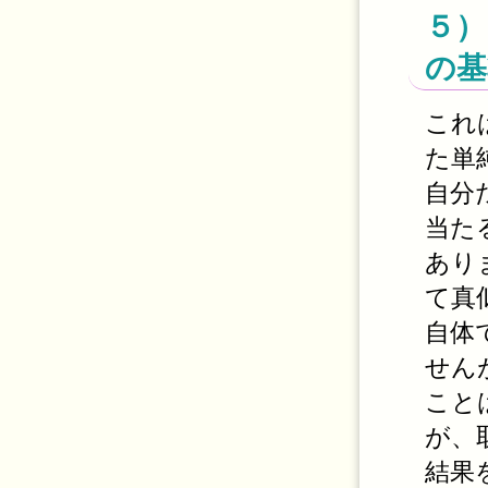
５）
の基
これ
た単
自分
当た
あり
て真
自体
せん
こと
が、
結果