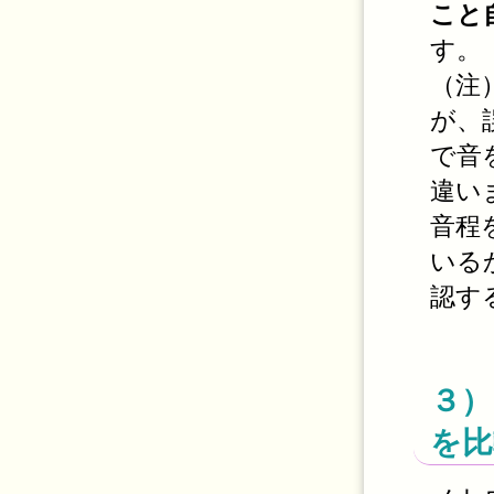
こと
す。
（注
が、
で音
違い
音程
いる
認す
３）
を比