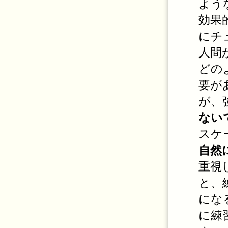
よう
効果
にチ
人間
どの
要が
が、
ない
スケ
自然
重視
と、
にな
に練