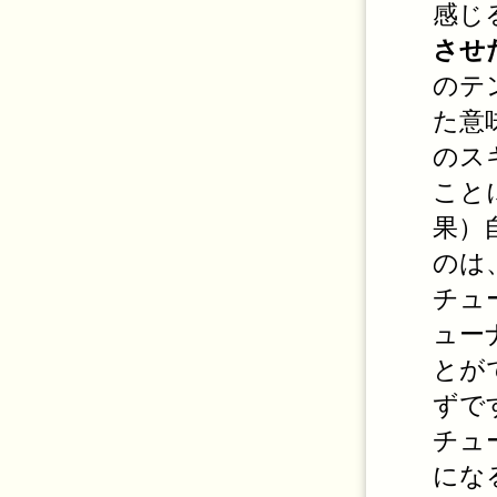
感じ
させ
のテ
た意
のス
こと
果）
のは
チュ
ュー
とが
ずで
チュ
にな