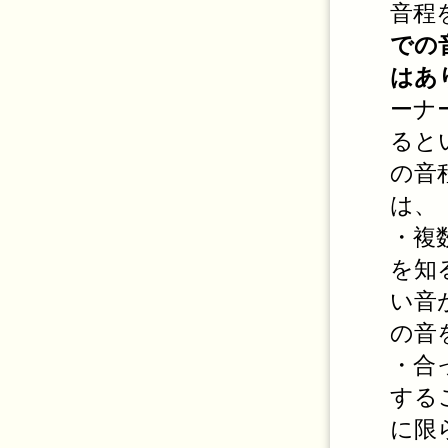
音程
での
はあ
ーナ
ると
の音
は、
・複
を知
い音
の音
・合
する
に限