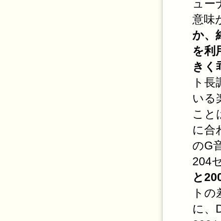
ュー
意味
か、
を利
きく
ト長
いる
こと
に合
のG
20
と2
トの
に、