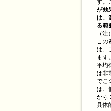
す。
が効
は、
る範
（注
この
は、
ます
平均
は非
でこ
は、
から
具体