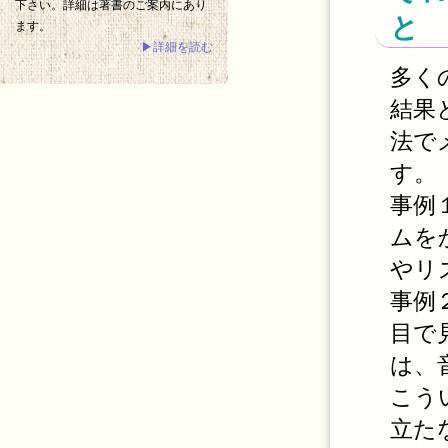
下さい。詳細は著書のご案内にあり
と
ます。
▶詳細を読む
多く
結果
法で
す。
事例
ムを
やリ
事例
目で
は、
こう
立た