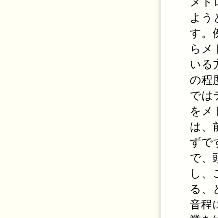
メト
よう
す。
らメ
いる
の程
では
をメ
は、
ずで
で、
し、
る、
音程