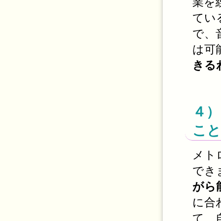
業を
てい
で、
は可
きる
４）
こと
メト
でき
がら
に合
て、