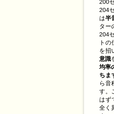
20
20
は
半
ター
20
トの
を招
意識
均率
ちま
ら音
す。
はず
全く