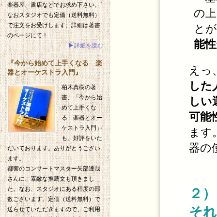
楽器屋、書店などでお求め下さい。
の上
なおスタジオでも定価（送料無料）
で注文をお受けします。詳細は著書
とが
のページにて！
能性
▶詳細を読む
『今から始めて上手くなる 楽
えっ
器とオーケストラ入門』
した
柏木真樹の著
書、「今から始
しい
めて上手くな
可能
る 楽器とオー
ケストラ入門」
ます
も、好評をいた
器の
だいております。ありがとうござい
ます。
都響のコンサートマスター矢部達哉
さんに、素敵な推薦文も頂きまし
２）
た。なお、スタジオにある程度の部
数ございます。定価（送料無料）で
それ
送らせていただきますので、ご利用