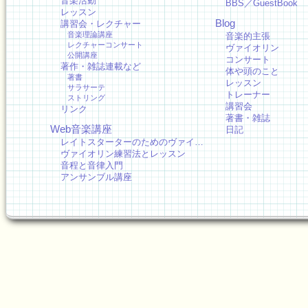
音楽活動
BBS／GuestBook
レッスン
Blog
講習会・レクチャー
音楽理論講座
音楽的主張
レクチャーコンサート
ヴァイオリン
公開講座
コンサート
著作・雑誌連載など
体や頭のこと
著書
レッスン
サラサーテ
トレーナー
ストリング
講習会
リンク
著書・雑誌
Web音楽講座
日記
レイトスターターのためのヴァイ…
ヴァイオリン練習法とレッスン
音程と音律入門
アンサンブル講座