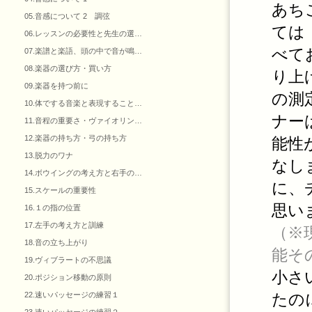
あち
05.音感について 2 調弦
ては
06.レッスンの必要性と先生の選…
べて
07.楽譜と楽語、頭の中で音が鳴…
08.楽器の選び方・買い方
り上
09.楽器を持つ前に
の測
10.体でする音楽と表現すること…
ナー
11.音程の重要さ・ヴァイオリン…
12.楽器の持ち方・弓の持ち方
能性
13.脱力のワナ
なし
14.ボウイングの考え方と右手の…
に、
15.スケールの重要性
思い
16.１の指の位置
17.左手の考え方と訓練
（※
18.音の立ち上がり
能そ
19.ヴィブラートの不思議
小さ
20.ポジション移動の原則
22.速いパッセージの練習１
たの