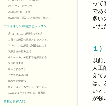
23.速いパッセージの練習２
って
24.デタシェについて
であ
25.指の分離 ４題
多い
99.音程が「悪い」と音程が「無い」
いた
ヴァイオリン練習法とレッスン
序.はじめに…練習法の考え方
1.日々の練習の意味／レッスンと…
2.レッスンと練習の関係性による…
１）
3.練習法の組み立て
4.スケール、分散和音を練習する…
以前
5.音程矯正法
人工
6.速くすること
えて
7.左手の基礎訓練…
8.右手の練習法
は、
9.メトロノームやチューナーの…
いと
10.エチュードの使い方、練習法
が強
音程と音律入門