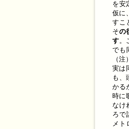
を安
仮に
すこ
そ
の
す
。
でも
（注
実は
も、
かる
時に
なけ
ろで
メト