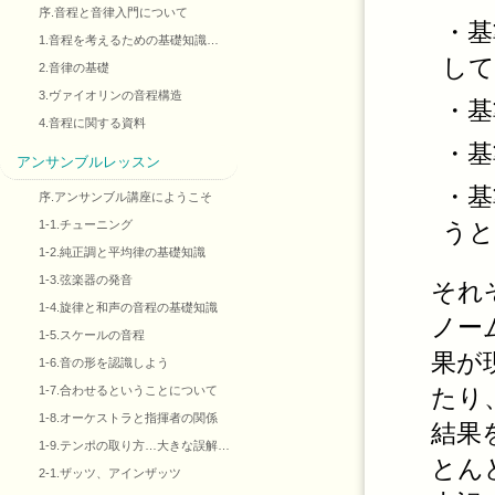
序.音程と音律入門について
・基
1.音程を考えるための基礎知識…
して
2.音律の基礎
3.ヴァイオリンの音程構造
・基
4.音程に関する資料
・基
アンサンブルレッスン
・基
序.アンサンブル講座にようこそ
うと
1-1.チューニング
1-2.純正調と平均律の基礎知識
1-3.弦楽器の発音
それ
1-4.旋律と和声の音程の基礎知識
ノー
1-5.スケールの音程
果が
1-6.音の形を認識しよう
たり
1-7.合わせるということについて
1-8.オーケストラと指揮者の関係
結果
1-9.テンポの取り方…大きな誤解…
とん
2-1.ザッツ、アインザッツ