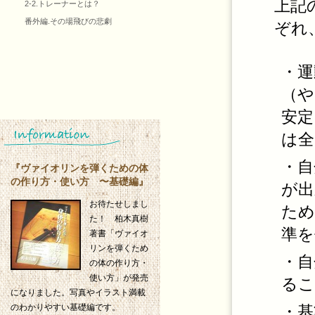
上記
2-2.トレーナーとは？
番外編.その場飛びの悲劇
ぞれ
・運
（や
安定
は全
・自
『ヴァイオリンを弾くための体
の作り方・使い方 〜基礎編』
が出
お待たせしまし
ため
た！ 柏木真樹
準を
著書「ヴァイオ
リンを弾くため
・自
の体の作り方・
使い方」が発売
るこ
になりました。写真やイラスト満載
・基
のわかりやすい基礎編です。