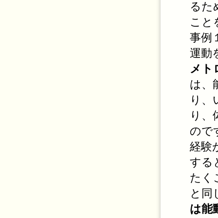
るた
こと
事例
運動
メト
は、
り、
り、
ので
経験
する
たく
と同
は能