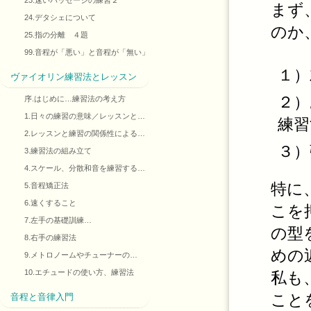
23.速いパッセージの練習２
まず
24.デタシェについて
のか
25.指の分離 ４題
99.音程が「悪い」と音程が「無い」
１）
ヴァイオリン練習法とレッスン
２）
序.はじめに…練習法の考え方
1.日々の練習の意味／レッスンと…
練習
2.レッスンと練習の関係性による…
３）
3.練習法の組み立て
4.スケール、分散和音を練習する…
特に
5.音程矯正法
6.速くすること
こを
7.左手の基礎訓練…
の型
8.右手の練習法
めの
9.メトロノームやチューナーの…
10.エチュードの使い方、練習法
私も
こと
音程と音律入門