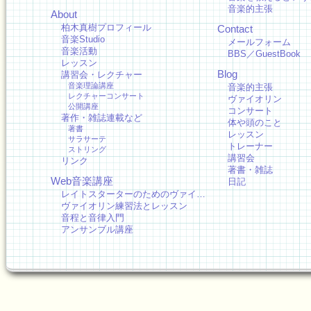
音楽的主張
About
柏木真樹プロフィール
Contact
音楽Studio
メールフォーム
音楽活動
BBS／GuestBook
レッスン
Blog
講習会・レクチャー
音楽理論講座
音楽的主張
レクチャーコンサート
ヴァイオリン
公開講座
コンサート
著作・雑誌連載など
体や頭のこと
著書
レッスン
サラサーテ
トレーナー
ストリング
講習会
リンク
著書・雑誌
Web音楽講座
日記
レイトスターターのためのヴァイ…
ヴァイオリン練習法とレッスン
音程と音律入門
アンサンブル講座