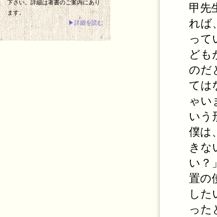
下さい。詳細は著書のご案内にあり
甲先
ます。
れば
▶詳細を読む
って
ども
のだ
ては
ゃい
いう
僕は
きな
い？
置の
した
った