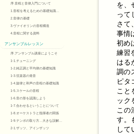
を、
序.音程と音律入門について
1.音程を考えるための基礎知識…
って
2.音律の基礎
さて
3.ヴァイオリンの音程構造
事情
4.音程に関する資料
初め
アンサンブルレッスン
練習
序.アンサンブル講座にようこそ
はる
1-1.チューニング
1-2.純正調と平均律の基礎知識
調の
1-3.弦楽器の発音
ピタ
1-4.旋律と和声の音程の基礎知識
こと
1-5.スケールの音程
1-6.音の形を認識しよう
ック
1-7.合わせるということについて
この
1-8.オーケストラと指揮者の関係
す。
1-9.テンポの取り方…大きな誤解…
して
2-1.ザッツ、アインザッツ