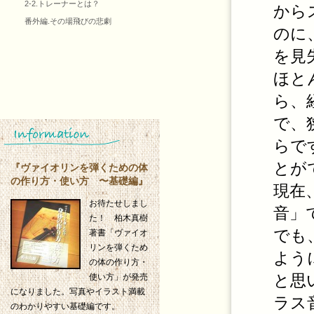
2-2.トレーナーとは？
から
番外編.その場飛びの悲劇
のに
を見
ほと
ら、
で、
らで
とが
『ヴァイオリンを弾くための体
の作り方・使い方 〜基礎編』
現在
お待たせしまし
音」
た！ 柏木真樹
でも
著書「ヴァイオ
リンを弾くため
よう
の体の作り方・
と思
使い方」が発売
になりました。写真やイラスト満載
ラス
のわかりやすい基礎編です。