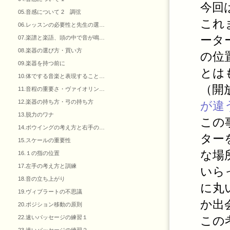
今回
05.音感について 2 調弦
これ
06.レッスンの必要性と先生の選…
ータ
07.楽譜と楽語、頭の中で音が鳴…
08.楽器の選び方・買い方
の位
09.楽器を持つ前に
とは
10.体でする音楽と表現すること…
（開
11.音程の重要さ・ヴァイオリン…
12.楽器の持ち方・弓の持ち方
が違
13.脱力のワナ
この
14.ボウイングの考え方と右手の…
ター
15.スケールの重要性
な場
16.１の指の位置
17.左手の考え方と訓練
いら
18.音の立ち上がり
に丸
19.ヴィブラートの不思議
か出
20.ポジション移動の原則
22.速いパッセージの練習１
この