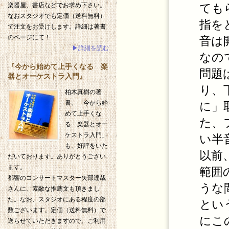
ても
楽器屋、書店などでお求め下さい。
なおスタジオでも定価（送料無料）
指を
で注文をお受けします。詳細は著書
のページにて！
音は
▶詳細を読む
なの
『今から始めて上手くなる 楽
問題
器とオーケストラ入門』
り、
柏木真樹の著
書、「今から始
に」
めて上手くな
た、
る 楽器とオー
ケストラ入門」
い半
も、好評をいた
以前
だいております。ありがとうござい
ます。
範囲
都響のコンサートマスター矢部達哉
うな
さんに、素敵な推薦文も頂きまし
た。なお、スタジオにある程度の部
とい
数ございます。定価（送料無料）で
にこ
送らせていただきますので、ご利用