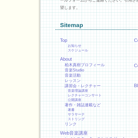
ールフォームからご連絡ください。引用さ
望します。
Sitemap
Top
C
お知らせ
スケジュール
About
柏木真樹プロフィール
C
音楽Studio
音楽活動
レッスン
B
講習会・レクチャー
音楽理論講座
レクチャーコンサート
公開講座
著作・雑誌連載など
著書
サラサーテ
ストリング
リンク
Web音楽講座