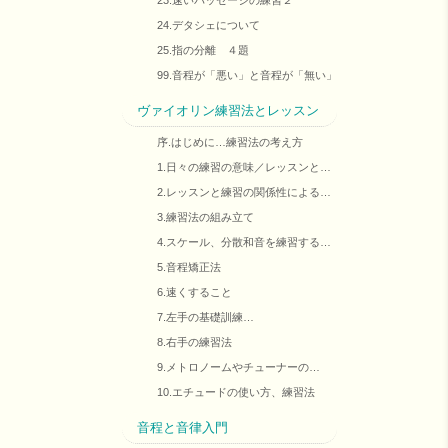
23.速いパッセージの練習２
24.デタシェについて
25.指の分離 ４題
99.音程が「悪い」と音程が「無い」
ヴァイオリン練習法とレッスン
序.はじめに…練習法の考え方
1.日々の練習の意味／レッスンと…
2.レッスンと練習の関係性による…
3.練習法の組み立て
4.スケール、分散和音を練習する…
5.音程矯正法
6.速くすること
7.左手の基礎訓練…
8.右手の練習法
9.メトロノームやチューナーの…
10.エチュードの使い方、練習法
音程と音律入門