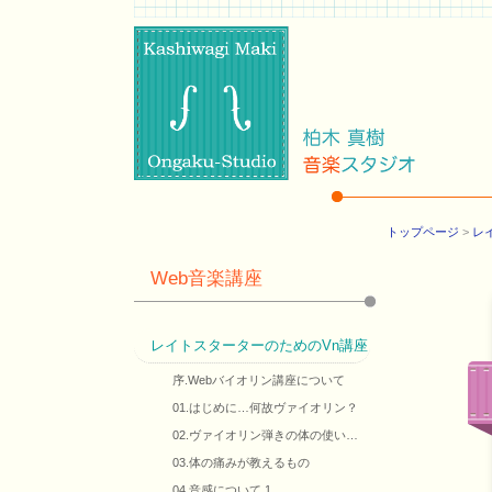
トップページ
>
レ
Web音楽講座
レイトスターターのためのVn講座
序.Webバイオリン講座について
01.はじめに…何故ヴァイオリン？
02.ヴァイオリン弾きの体の使い…
03.体の痛みが教えるもの
04.音感について 1