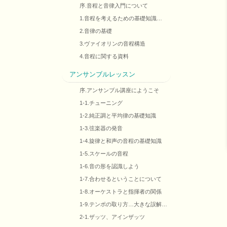
序.音程と音律入門について
1.音程を考えるための基礎知識…
2.音律の基礎
3.ヴァイオリンの音程構造
4.音程に関する資料
アンサンブルレッスン
序.アンサンブル講座にようこそ
1-1.チューニング
1-2.純正調と平均律の基礎知識
1-3.弦楽器の発音
1-4.旋律と和声の音程の基礎知識
1-5.スケールの音程
1-6.音の形を認識しよう
1-7.合わせるということについて
1-8.オーケストラと指揮者の関係
1-9.テンポの取り方…大きな誤解…
2-1.ザッツ、アインザッツ