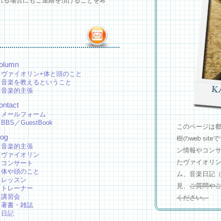
れる場合にもご連絡を頂けることを希
olumn
ヴァイオリン+体と頭のこと
音楽を教えるということ
音楽的主張
ontact
メールフォーム
BBS／GuestBook
このページは
log
樹のweb si
音楽的主張
ン情報やコン
ヴァイオリン
たヴァイオリ
コンサート
体や頭のこと
ム、音楽日記
レッスン
見、
ご質問や
トレーナー
講習会
ください。
著書・雑誌
日記