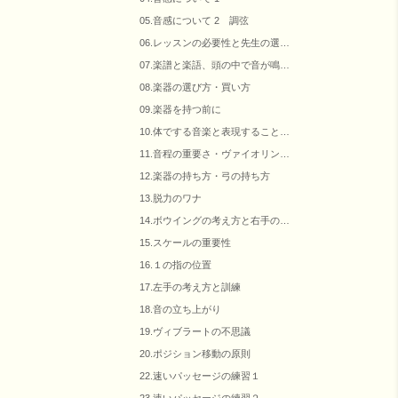
05.音感について 2 調弦
06.レッスンの必要性と先生の選…
07.楽譜と楽語、頭の中で音が鳴…
08.楽器の選び方・買い方
09.楽器を持つ前に
10.体でする音楽と表現すること…
11.音程の重要さ・ヴァイオリン…
12.楽器の持ち方・弓の持ち方
13.脱力のワナ
14.ボウイングの考え方と右手の…
15.スケールの重要性
16.１の指の位置
17.左手の考え方と訓練
18.音の立ち上がり
19.ヴィブラートの不思議
20.ポジション移動の原則
22.速いパッセージの練習１