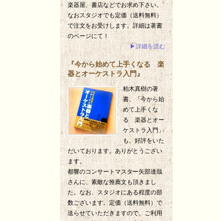
楽器屋、書店などでお求め下さい。
なおスタジオでも定価（送料無料）
で注文をお受けします。詳細は著書
のページにて！
▶詳細を読む
『今から始めて上手くなる 楽
器とオーケストラ入門』
柏木真樹の著
書、「今から始
めて上手くな
る 楽器とオー
ケストラ入門」
も、好評をいた
だいております。ありがとうござい
ます。
都響のコンサートマスター矢部達哉
さんに、素敵な推薦文も頂きまし
た。なお、スタジオにある程度の部
数ございます。定価（送料無料）で
送らせていただきますので、ご利用