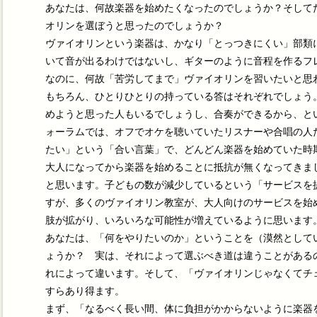
あなたは、何故楽器を始めたくなったのでしょうか？そして
オリンを選ぼうと思ったのでしょうか？
ヴァイオリンという楽器は、かなり「とっつきにくい」部類
いて音が出るわけではないし、ギターのように音程を作るフ
なのに、何故「苦労してまで」ヴァイオリンを習いたいと思
もちろん、ひとりひとりの持っている答はそれぞれでしょう
めようと思った人もいるでしょうし、合奏ができるから、という
ォーラムでは、オフでオケを聴いていたリスナーや合唱の人
たい」という「合い言葉」で、どんどん楽器を始めていた時
大人になってから楽器を始めることに抵抗が無くなってきま
と思います。子どもの数が減少しているという「サービスを
すが、多くのヴァイオリン教室が、大人向けのサービスを始
肢が拡がり、いろいろな可能性が増えているように思います
あなたは、「何をやりたいのか」ということを（漠然として
ょうか？ 実は、それによって選ぶべき道は違うことがある
れによって違います。そして、「ヴァイオリンじゃなくてチ
すらあり得ます。
まず、「なるべく長い間、体に負担がかからないように楽器