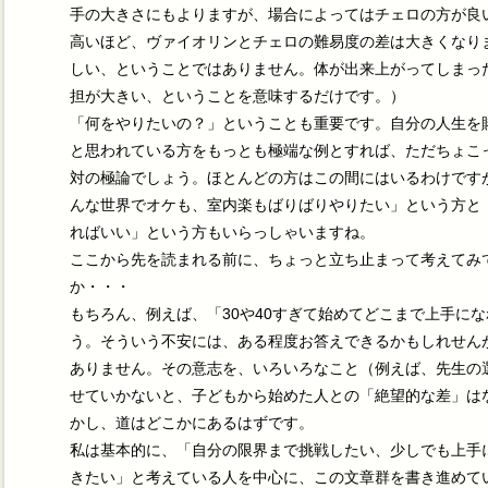
手の大きさにもよりますが、場合によってはチェロの方が良
高いほど、ヴァイオリンとチェロの難易度の差は大きくなり
しい、ということではありません。体が出来上がってしまっ
担が大きい、ということを意味するだけです。）
「何をやりたいの？」ということも重要です。自分の人生を
と思われている方をもっとも極端な例とすれば、ただちょこ
対の極論でしょう。ほとんどの方はこの間にはいるわけです
んな世界でオケも、室内楽もばりばりやりたい」という方と
ればいい」という方もいらっしゃいますね。
ここから先を読まれる前に、ちょっと立ち止まって考えてみ
か・・・
もちろん、例えば、「30や40すぎて始めてどこまで上手に
う。そういう不安には、ある程度お答えできるかもしれせん
ありません。その意志を、いろいろなこと（例えば、先生の
せていかないと、子どもから始めた人との「絶望的な差」は
かし、道はどこかにあるはずです。
私は基本的に、「自分の限界まで挑戦したい、少しでも上手
きたい」と考えている人を中心に、この文章群を書き進めて