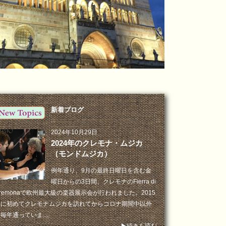
新着ブログ
2024年10月29日
2024年のクレモナ・ムジカ
（モンドムジカ）
例年通り、9月の最終日曜日を含む金
曜日からの3日間、クレモナのFierra di
remonaで欧州最大級の楽器展示会が行われました。2015
年に初めてクレモナムジカを訪れてからコロナ期間中以外
は毎年通っていま…