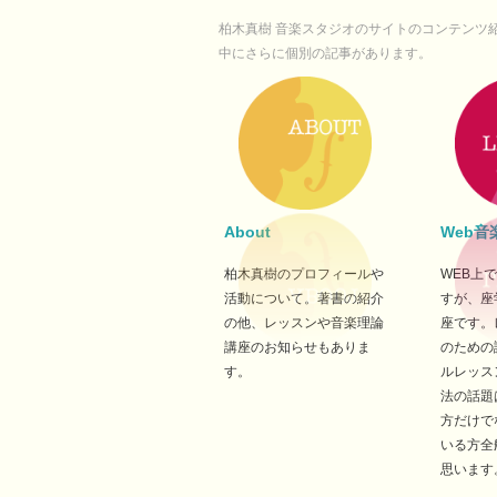
柏木真樹 音楽スタジオのサイトのコンテンツ
中にさらに個別の記事があります。
About
Web音
柏木真樹のプロフィールや
WEB上
活動について。著書の紹介
すが、座
の他、レッスンや音楽理論
座です。
講座のお知らせもありま
のための
す。
ルレッス
法の話題
方だけで
いる方全
思います