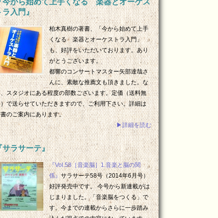
『今から始めて上手くなる 楽器とオーケス
トラ入門』
柏木真樹の著書、「今から始めて上手
くなる 楽器とオーケストラ入門」
も、好評をいただいております。あり
がとうございます。
都響のコンサートマスター矢部達哉さ
んに、素敵な推薦文も頂きました。な
お、スタジオにある程度の部数ございます。定価（送料無
料）で送らせていただきますので、ご利用下さい。詳細は
著書のご案内にあります。
▶詳細を読む
『サラサーテ』
『Vol.58［音楽脳］1.音楽と脳の関
係』
サラサーテ58号（2014年6月号）
好評発売中です。 今号から新連載がは
じまりました。「音楽脳をつくる」で
す。今までの連載からさらに一歩踏み