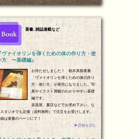
著書､雑誌連載など
『ヴァイオリンを弾くための体の作り方・使
い方 〜基礎編』
お待たせしました！ 柏木真樹著書
「ヴァイオリンを弾くための体の作り
方・使い方」が発売になりました。写
真やイラスト満載のわかりやすい基礎
編です。
楽器屋、書店などでお求め下さい。な
おスタジオでも定価（送料無料）で注文をお受けします。
詳細は著書のページにて！
▶詳細を読む