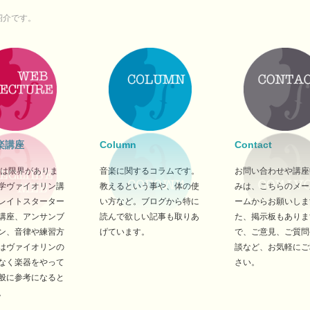
紹介です。
楽講座
Column
Contact
では限界がありま
音楽に関するコラムです。
お問い合わせや講座
学ヴァイオリン講
教えるという事や、体の使
みは、こちらのメー
レイトスターター
い方など。ブログから特に
ームからお願いしま
講座、アンサンブ
読んで欲しい記事も取りあ
た、掲示板もありま
ン、音律や練習方
げています。
で、ご意見、ご質問
はヴァイオリンの
談など、お気軽にご
なく楽器をやって
さい。
般に参考になると
。