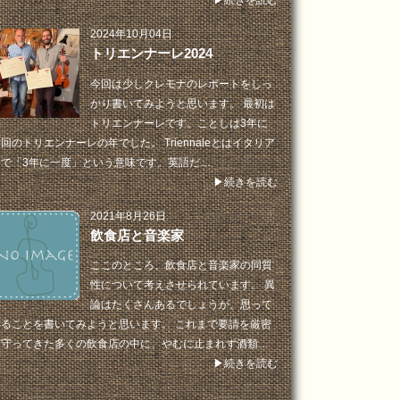
▶続きを読む
2024年10月04日
トリエンナーレ2024
今回は少しクレモナのレポートをしっ
かり書いてみようと思います。 最初は
トリエンナーレです。ことしは3年に
回のトリエンナーレの年でした。 Triennaleとはイタリア
語で「3年に一度」という意味です。英語だ…
▶続きを読む
2021年8月26日
飲食店と音楽家
ここのところ、飲食店と音楽家の同質
性について考えさせられています。 異
論はたくさんあるでしょうが、思って
いることを書いてみようと思います。 これまで要請を厳密
に守ってきた多くの飲食店の中に、やむに止まれず酒類…
▶続きを読む