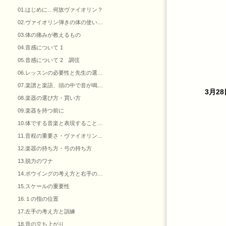
01.はじめに…何故ヴァイオリン？
02.ヴァイオリン弾きの体の使い…
03.体の痛みが教えるもの
04.音感について 1
05.音感について 2 調弦
06.レッスンの必要性と先生の選…
07.楽譜と楽語、頭の中で音が鳴…
3月28
08.楽器の選び方・買い方
09.楽器を持つ前に
10.体でする音楽と表現すること…
11.音程の重要さ・ヴァイオリン…
12.楽器の持ち方・弓の持ち方
13.脱力のワナ
14.ボウイングの考え方と右手の…
15.スケールの重要性
16.１の指の位置
17.左手の考え方と訓練
18.音の立ち上がり