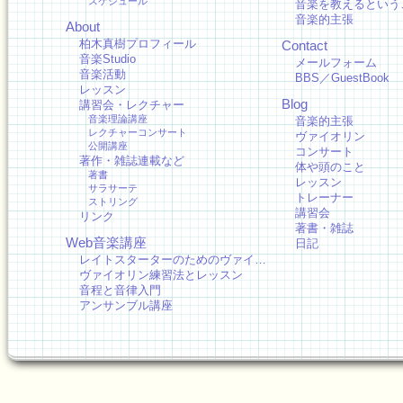
スケジュール
音楽を教えるという
音楽的主張
About
柏木真樹プロフィール
Contact
音楽Studio
メールフォーム
音楽活動
BBS／GuestBook
レッスン
Blog
講習会・レクチャー
音楽理論講座
音楽的主張
レクチャーコンサート
ヴァイオリン
公開講座
コンサート
著作・雑誌連載など
体や頭のこと
著書
レッスン
サラサーテ
トレーナー
ストリング
講習会
リンク
著書・雑誌
Web音楽講座
日記
レイトスターターのためのヴァイ…
ヴァイオリン練習法とレッスン
音程と音律入門
アンサンブル講座