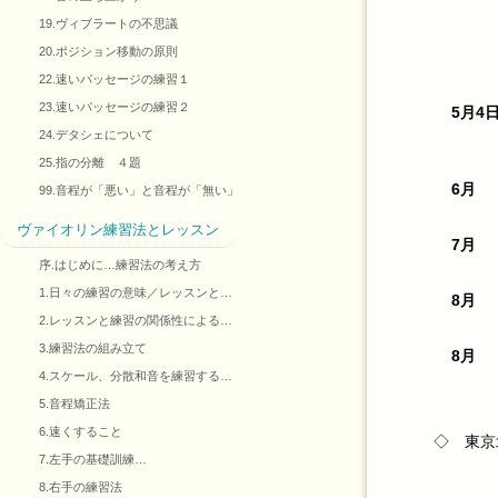
19.ヴィブラートの不思議
20.ポジション移動の原則
22.速いパッセージの練習１
23.速いパッセージの練習２
5月4
24.デタシェについて
25.指の分離 ４題
6月
99.音程が「悪い」と音程が「無い」
ヴァイオリン練習法とレッスン
7月
序.はじめに…練習法の考え方
1.日々の練習の意味／レッスンと…
8月
2.レッスンと練習の関係性による…
3.練習法の組み立て
8月
4.スケール、分散和音を練習する…
5.音程矯正法
6.速くすること
◇ 東京
7.左手の基礎訓練…
8.右手の練習法