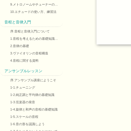
9.メトロノームやチューナーの…
10.エチュードの使い方、練習法
音程と音律入門
序.音程と音律入門について
1.音程を考えるための基礎知識…
2.音律の基礎
3.ヴァイオリンの音程構造
4.音程に関する資料
アンサンブルレッスン
序.アンサンブル講座にようこそ
1-1.チューニング
1-2.純正調と平均律の基礎知識
1-3.弦楽器の発音
1-4.旋律と和声の音程の基礎知識
1-5.スケールの音程
1-6.音の形を認識しよう