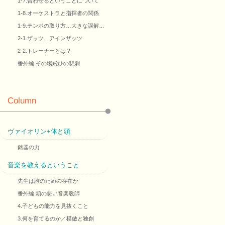
1-7.合わせるということについて
1-8.オーケストラと指揮者の関係
1-9.テンポの取り方…大きな誤解…
2-1.ザッツ、アインザッツ
2-2.トレーナーとは？
番外編.その場飛びの悲劇
Column
ヴァイオリン+体と頭
銘器の力
音楽を教えるということ
先生は誰のための存在か
番外編.頭の悪い音楽教師
4.子どもの能力を見抜くこと
3.何を育てるのか／模倣と独創