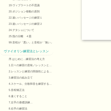
19.ヴィブラートの不思議
20.ポジション移動の原則
22.速いパッセージの練習１
23.速いパッセージの練習２
24.デタシェについて
25.指の分離 ４題
99.音程が「悪い」と音程が「無い」
ヴァイオリン練習法とレッスン
序.はじめに…練習法の考え方
1.日々の練習の意味／レッスンと…
2.レッスンと練習の関係性による…
3.練習法の組み立て
4.スケール、分散和音を練習する…
5.音程矯正法
6.速くすること
7.左手の基礎訓練…
8.右手の練習法