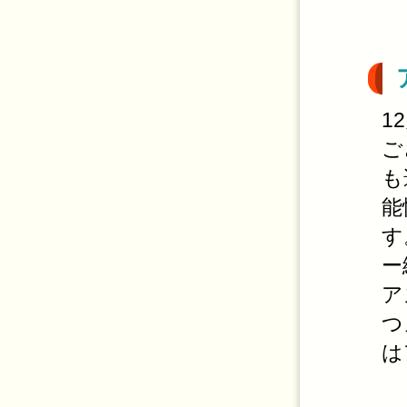
1
ご
も
能
す
ー
ア
つ
は