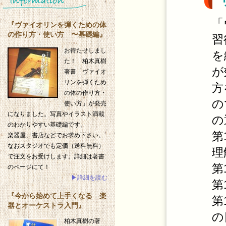
「
『ヴァイオリンを弾くための体
の作り方・使い方 〜基礎編』
習
お待たせしまし
を
た！ 柏木真樹
が
著書「ヴァイオ
リンを弾くため
方
の体の作り方・
の
使い方」が発売
になりました。写真やイラスト満載
の
のわかりやすい基礎編です。
第
楽器屋、書店などでお求め下さい。
なおスタジオでも定価（送料無料）
理
で注文をお受けします。詳細は著書
第
のページにて！
▶詳細を読む
第
『今から始めて上手くなる 楽
第
器とオーケストラ入門』
の
柏木真樹の著