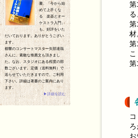
第
書、「今から始
めて上手くな
る
る 楽器とオー
第
ケストラ入門」
も、好評をいた
材
だいております。ありがとうござい
第
ます。
都響のコンサートマスター矢部達哉
こ
さんに、素敵な推薦文も頂きまし
第
た。なお、スタジオにある程度の部
数ございます。定価（送料無料）で
送らせていただきますので、ご利用
下さい。詳細は著書のご案内にあり
ます。
▶詳細を読む
コ
ろ
お