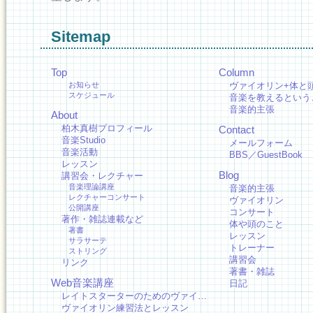
Sitemap
Top
Column
お知らせ
ヴァイオリン+体と
スケジュール
音楽を教えるという
音楽的主張
About
柏木真樹プロフィール
Contact
音楽Studio
メールフォーム
音楽活動
BBS／GuestBook
レッスン
Blog
講習会・レクチャー
音楽理論講座
音楽的主張
レクチャーコンサート
ヴァイオリン
公開講座
コンサート
著作・雑誌連載など
体や頭のこと
著書
レッスン
サラサーテ
トレーナー
ストリング
講習会
リンク
著書・雑誌
Web音楽講座
日記
レイトスターターのためのヴァイ…
ヴァイオリン練習法とレッスン