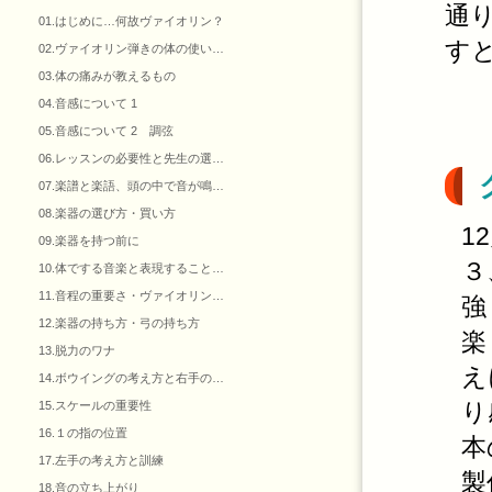
通
01.はじめに…何故ヴァイオリン？
す
02.ヴァイオリン弾きの体の使い…
03.体の痛みが教えるもの
04.音感について 1
05.音感について 2 調弦
06.レッスンの必要性と先生の選…
07.楽譜と楽語、頭の中で音が鳴…
08.楽器の選び方・買い方
1
09.楽器を持つ前に
３
10.体でする音楽と表現すること…
11.音程の重要さ・ヴァイオリン…
強
12.楽器の持ち方・弓の持ち方
楽
13.脱力のワナ
え
14.ボウイングの考え方と右手の…
り
15.スケールの重要性
16.１の指の位置
本
17.左手の考え方と訓練
製
18.音の立ち上がり