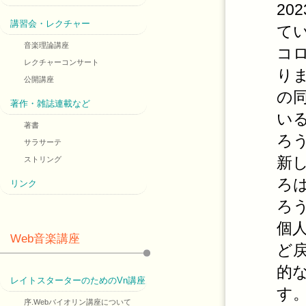
2
講習会・レクチャー
て
音楽理論講座
コ
レクチャーコンサート
り
公開講座
の
著作・雑誌連載など
い
著書
ろ
サラサーテ
新
ストリング
ろ
リンク
ろ
個
Web音楽講座
ど
的
レイトスターターのためのVn講座
す
序.Webバイオリン講座について