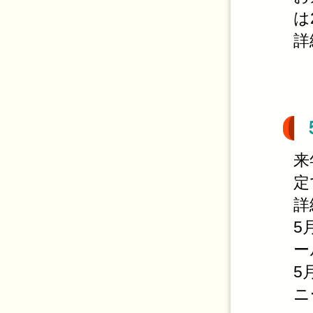
は
詳
来
定
詳
5
ー
5
ニ