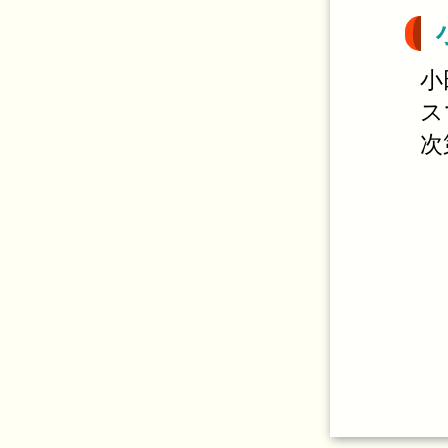
小
ス
次