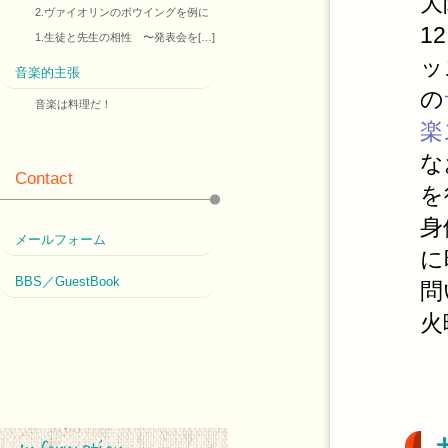
大
2.ヴァイオリンのボウイングを例に
1
1.生徒と先生の相性 〜発表会を[…]
ッ
音楽的主張
の
音楽は料理だ！
楽
な
Contact
を
身
メールフォーム
に
BBS／GuestBook
問
火