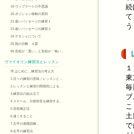
続
19.ヴィブラートの不思議
20.ポジション移動の原則
て
22.速いパッセージの練習１
う
23.速いパッセージの練習２
24.デタシェについて
25.指の分離 ４題
99.音程が「悪い」と音程が「無い」
ヴァイオリン練習法とレッスン
１
序.はじめに…練習法の考え方
東
1.日々の練習の意味／レッスンと…
毎
2.レッスンと練習の関係性による…
3.練習法の組み立て
ブ
4.スケール、分散和音を練習する…
こ
5.音程矯正法
土
6.速くすること
で
7.左手の基礎訓練…
8.右手の練習法