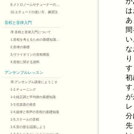
が
9.メトロノームやチューナーの…
は
10.エチュードの使い方、練習法
あ
音程と音律入門
間
序.音程と音律入門について
い
1.音程を考えるための基礎知識…
な
2.音律の基礎
3.ヴァイオリンの音程構造
り
4.音程に関する資料
す
アンサンブルレッスン
初
序.アンサンブル講座にようこそ
す
1-1.チューニング
が
1-2.純正調と平均律の基礎知識
レ
1-3.弦楽器の発音
1-4.旋律と和声の音程の基礎知識
分
1-5.スケールの音程
先
1-6.音の形を認識しよう