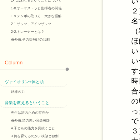
い
1-7.合わせるということについて
1-8.オーケストラと指揮者の関係
２
1-9.テンポの取り方…大きな誤解…
名
2-1.ザッツ、アインザッツ
（
2-2.トレーナーとは？
ほ
番外編.その場飛びの悲劇
い
い
Column
す
時
ヴァイオリン+体と頭
合
銘器の力
の
音楽を教えるということ
っ
先生は誰のための存在か
で
番外編.頭の悪い音楽教師
4.子どもの能力を見抜くこと
３
3.何を育てるのか／模倣と独創