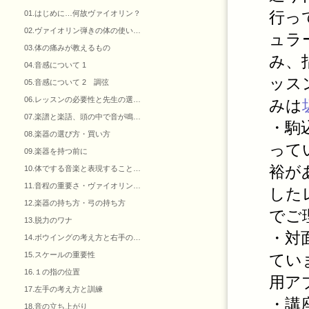
行っ
01.はじめに…何故ヴァイオリン？
02.ヴァイオリン弾きの体の使い…
ュラ
03.体の痛みが教えるもの
み、
04.音感について 1
ッス
05.音感について 2 調弦
06.レッスンの必要性と先生の選…
みは
07.楽譜と楽語、頭の中で音が鳴…
・駒
08.楽器の選び方・買い方
って
09.楽器を持つ前に
裕が
10.体でする音楽と表現すること…
11.音程の重要さ・ヴァイオリン…
した
12.楽器の持ち方・弓の持ち方
でご
13.脱力のワナ
・対
14.ボウイングの考え方と右手の…
15.スケールの重要性
てい
16.１の指の位置
用アプ
17.左手の考え方と訓練
・講
18.音の立ち上がり