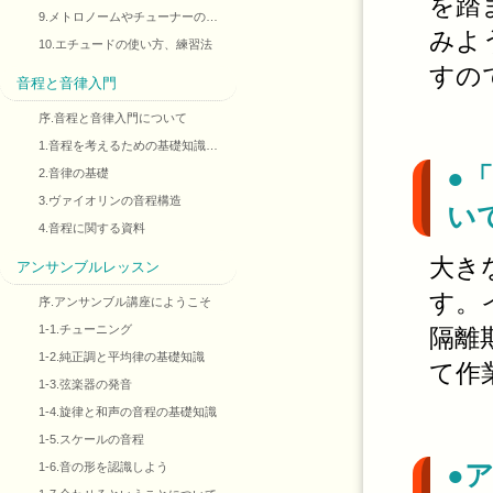
を踏
9.メトロノームやチューナーの…
みよ
10.エチュードの使い方、練習法
すの
音程と音律入門
序.音程と音律入門について
1.音程を考えるための基礎知識…
●
2.音律の基礎
3.ヴァイオリンの音程構造
い
4.音程に関する資料
大き
アンサンブルレッスン
す。
序.アンサンブル講座にようこそ
1-1.チューニング
隔離
1-2.純正調と平均律の基礎知識
て作
1-3.弦楽器の発音
1-4.旋律と和声の音程の基礎知識
1-5.スケールの音程
1-6.音の形を認識しよう
●