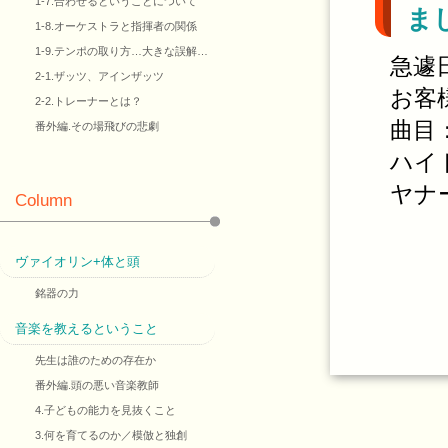
1-7.合わせるということについて
ま
1-8.オーケストラと指揮者の関係
1-9.テンポの取り方…大きな誤解…
急遽
2-1.ザッツ、アインザッツ
お客
2-2.トレーナーとは？
曲目
番外編.その場飛びの悲劇
ハイ
ヤナ
Column
ヴァイオリン+体と頭
銘器の力
音楽を教えるということ
先生は誰のための存在か
番外編.頭の悪い音楽教師
4.子どもの能力を見抜くこと
3.何を育てるのか／模倣と独創