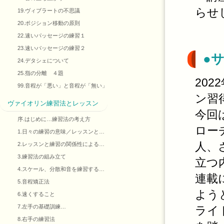
らせ
19.ヴィブラートの不思議
20.ポジション移動の原則
22.速いパッセージの練習１
23.速いパッセージの練習２
●
24.デタシェについて
25.指の分離 ４題
20
99.音程が「悪い」と音程が「無い」
ン習
ヴァイオリン練習法とレッスン
今回
序.はじめに…練習法の考え方
ロー
1.日々の練習の意味／レッスンと…
人、
2.レッスンと練習の関係性による…
3.練習法の組み立て
立つ
4.スケール、分散和音を練習する…
連載
5.音程矯正法
よう
6.速くすること
7.左手の基礎訓練…
ライ
8.右手の練習法