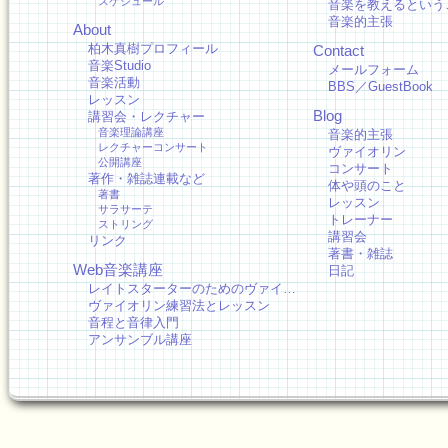
スケジュール
音楽を教えるという
音楽的主張
About
柏木真樹プロフィール
Contact
音楽Studio
メールフォーム
音楽活動
BBS／GuestBook
レッスン
Blog
講習会・レクチャー
音楽理論講座
音楽的主張
レクチャーコンサート
ヴァイオリン
公開講座
コンサート
著作・雑誌連載など
体や頭のこと
著書
レッスン
サラサーテ
トレーナー
ストリング
講習会
リンク
著書・雑誌
Web音楽講座
日記
レイトスターターのためのヴァイ…
ヴァイオリン練習法とレッスン
音程と音律入門
アンサンブル講座