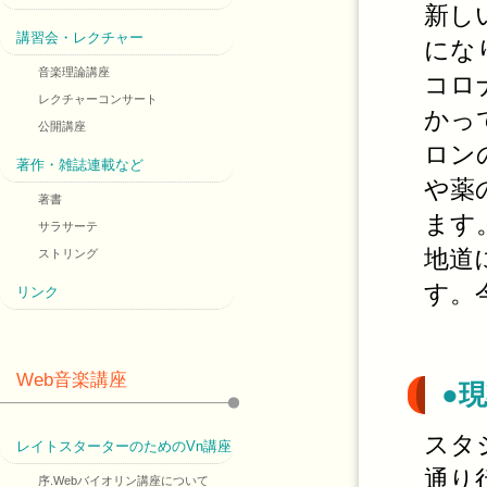
新し
講習会・レクチャー
にな
音楽理論講座
コロ
レクチャーコンサート
かっ
公開講座
ロン
著作・雑誌連載など
や薬
著書
ます
サラサーテ
地道
ストリング
す。
リンク
Web音楽講座
●
スタ
レイトスターターのためのVn講座
通り
序.Webバイオリン講座について