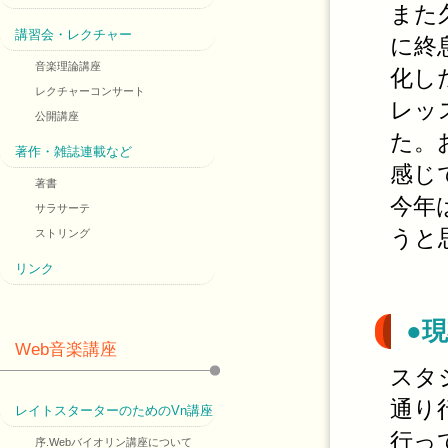
また
講習会・レクチャー
に終
音楽理論講座
化し
レクチャーコンサート
レッ
公開講座
た。
著作・雑誌連載など
感じ
著書
今年
サラサーテ
うと
ストリング
リンク
●
Web音楽講座
スタ
通り
レイトスターターのためのVn講座
行っ
序.Webバイオリン講座について