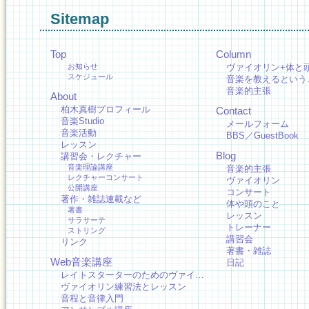
Sitemap
Top
Column
お知らせ
ヴァイオリン+体と
スケジュール
音楽を教えるという
音楽的主張
About
柏木真樹プロフィール
Contact
音楽Studio
メールフォーム
音楽活動
BBS／GuestBook
レッスン
Blog
講習会・レクチャー
音楽理論講座
音楽的主張
レクチャーコンサート
ヴァイオリン
公開講座
コンサート
著作・雑誌連載など
体や頭のこと
著書
レッスン
サラサーテ
トレーナー
ストリング
講習会
リンク
著書・雑誌
Web音楽講座
日記
レイトスターターのためのヴァイ…
ヴァイオリン練習法とレッスン
音程と音律入門