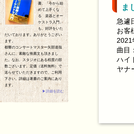
書、「今から始
ま
めて上手くな
る 楽器とオー
急遽
ケストラ入門」
も、好評をいた
お客
だいております。ありがとうござい
202
ます。
都響のコンサートマスター矢部達哉
曲目
さんに、素敵な推薦文も頂きまし
ハイ
た。なお、スタジオにある程度の部
数ございます。定価（送料無料）で
ヤナ
送らせていただきますので、ご利用
下さい。詳細は著書のご案内にあり
ます。
▶詳細を読む