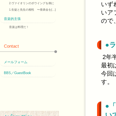
いず
2.ヴァイオリンのボウイングを例に
1.生徒と先生の相性 〜発表会を[…]
いア
音楽的主張
ので
音楽は料理だ！
●
Contact
2年
メールフォーム
最初
今回
BBS／GuestBook
す。
●
い