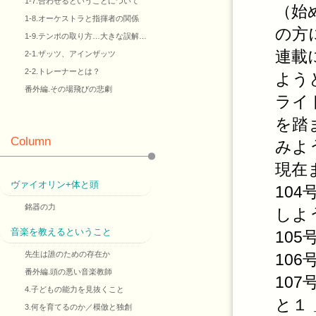
1-7.合わせるということについて
（始
1-8.オーケストラと指揮者の関係
の方
1-9.テンポの取り方…大きな誤解…
連載
2-1.ザッツ、アインザッツ
2-2.トレーナーとは？
よう
番外編.その場飛びの悲劇
ライ
を踏
Column
みよ
現在
ヴァイオリン+体と頭
10
銘器の力
しよ
音楽を教えるということ
10
先生は誰のための存在か
10
番外編.頭の悪い音楽教師
10
4.子どもの能力を見抜くこと
と１ 
3.何を育てるのか／模倣と独創