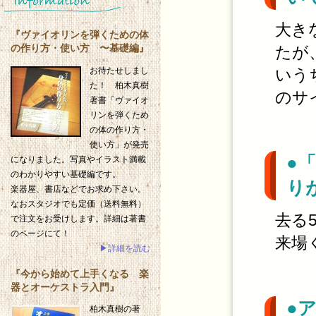
大き
『ヴァイオリンを弾くための体
の作り方・使い方 〜基礎編』
たが
いう
お待たせしまし
た！ 柏木真樹
のサ
著書「ヴァイオ
リンを弾くため
の体の作り方・
使い方」が発売
●
になりました。写真やイラスト満載
のわかりやすい基礎編です。
り
楽器屋、書店などでお求め下さい。
なおスタジオでも定価（送料無料）
去る
で注文をお受けします。詳細は著書
のページにて！
来場
▶詳細を読む
『今から始めて上手くなる 楽
器とオーケストラ入門』
●
柏木真樹の著