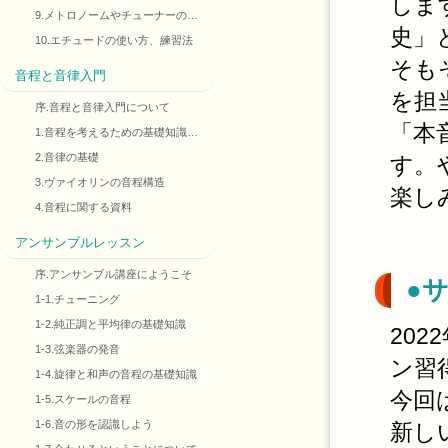
しま
9.メトロノームやチューナーの…
史」
10.エチュードの使い方、練習法
そも
音程と音律入門
を担
序.音程と音律入門について
「本
1.音程を考えるための基礎知識…
2.音律の基礎
す。
3.ヴァイオリンの音程構造
楽し
4.音程に関する資料
アンサンブルレッスン
序.アンサンブル講座にようこそ
●
1-1.チューニング
1-2.純正調と平均律の基礎知識
20
1-3.弦楽器の発音
ン習
1-4.旋律と和声の音程の基礎知識
今回
1-5.スケールの音程
1-6.音の形を認識しよう
新し