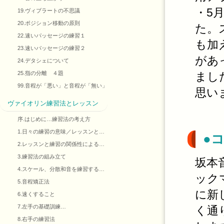
・5
19.ヴィブラートの不思議
20.ポジション移動の原則
た。
22.速いパッセージの練習１
も加
23.速いパッセージの練習２
があ
24.デタシェについて
25.指の分離 ４題
まし
99.音程が「悪い」と音程が「無い」
思い
ヴァイオリン練習法とレッスン
序.はじめに…練習法の考え方
1.日々の練習の意味／レッスンと…
●
2.レッスンと練習の関係性による…
3.練習法の組み立て
坂本
4.スケール、分散和音を練習する…
ック
5.音程矯正法
に新
6.速くすること
7.左手の基礎訓練…
く通
8.右手の練習法