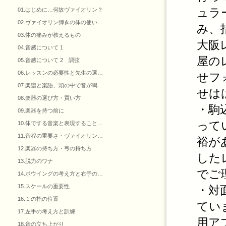
ュラ
01.はじめに…何故ヴァイオリン？
02.ヴァイオリン弾きの体の使い…
み、
03.体の痛みが教えるもの
大阪
04.音感について 1
屋の
05.音感について 2 調弦
06.レッスンの必要性と先生の選…
せフ
07.楽譜と楽語、頭の中で音が鳴…
せは
08.楽器の選び方・買い方
・駒
09.楽器を持つ前に
って
10.体でする音楽と表現すること…
11.音程の重要さ・ヴァイオリン…
裕が
12.楽器の持ち方・弓の持ち方
した
13.脱力のワナ
でご
14.ボウイングの考え方と右手の…
15.スケールの重要性
・対
16.１の指の位置
てい
17.左手の考え方と訓練
用アプ
18.音の立ち上がり