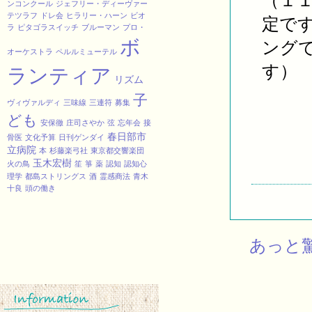
（１
ンコンクール
ジェフリー・ディーヴァー
テツラフ
ドレ会
ヒラリー・ハーン
ビオ
定で
ラ
ピタゴラスイッチ
ブルーマン
プロ・
ボ
ング
オーケストラ
ペルルミューテル
す）
ランティア
リズム
子
ヴィヴァルディ
三味線
三連符
募集
ども
安保徹
庄司さやか
弦
忘年会
接
春日部市
骨医
文化予算
日刊ゲンダイ
立病院
本
杉藤楽弓社
東京都交響楽団
玉木宏樹
火の鳥
笙
箏
薬
認知
認知心
理学
都島ストリングス
酒
霊感商法
青木
十良
頭の働き
あっと