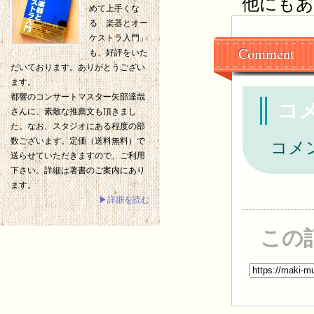
他にもあり
めて上手くな
る 楽器とオー
ケストラ入門」
Comment
も、好評をいた
だいております。ありがとうござい
ます。
都響のコンサートマスター矢部達哉
コ
さんに、素敵な推薦文も頂きまし
た。なお、スタジオにある程度の部
数ございます。定価（送料無料）で
コメ
送らせていただきますので、ご利用
下さい。詳細は著書のご案内にあり
ます。
▶詳細を読む
この