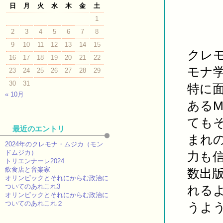
日
月
火
水
木
金
土
1
2
3
4
5
6
7
8
9
10
11
12
13
14
15
クレ
16
17
18
19
20
21
22
モナ
23
24
25
26
27
28
29
30
31
特に
« 10月
あるM
ても
最近のエントリ
まれ
2024年のクレモナ・ムジカ（モン
ドムジカ）
力も
トリエンナーレ2024
飲食店と音楽家
数出
オリンピックとそれにからむ政治に
ついてのあれこれ3
れる
オリンピックとそれにからむ政治に
ついてのあれこれ２
うよ