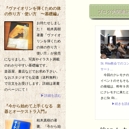
『ヴァイオリンを弾くための体
ブログ内関連
の作り方・使い方 〜基礎編』
お待たせしまし
た！ 柏木真樹
著書「ヴァイオ
リンを弾くため
の体の作り方・
使い方」が発売
になりました。写真やイラスト満載
St. Rita教会でのコ
のわかりやすい基礎編です。
サート…
楽器屋、書店などでお求め下さい。
今回のクレモナの
なおスタジオでも定価（送料無料）
イベントのそもそも
で注文をお受けします。詳細は著書
の発端は、昨年９月
のページにて！
にクレモナに来たと
▶詳細を読む
きにSt. Ri…
▶続きを読
『今から始めて上手くなる 楽
器とオーケストラ入門』
柏木真樹の著
書、「今から始