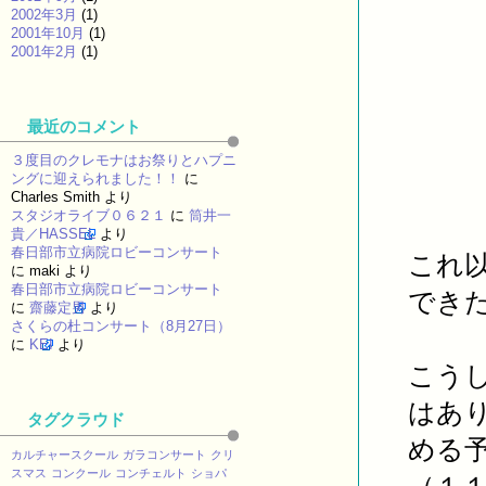
2002年3月
(1)
2001年10月
(1)
2001年2月
(1)
最近のコメント
３度目のクレモナはお祭りとハプニ
ングに迎えられました！！
に
Charles Smith
より
スタジオライブ０６２１
に
筒井一
貴／HASSEL
より
春日部市立病院ロビーコンサート
これ
に
maki
より
春日部市立病院ロビーコンサート
でき
に
齋藤定男
より
さくらの杜コンサート（8月27日）
に
KEI
より
こう
はあ
タグクラウド
める
カルチャースクール
ガラコンサート
クリ
スマス
コンクール
コンチェルト
ショパ