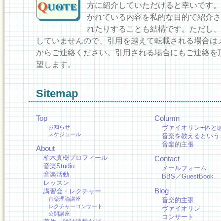
方に紹介していただけると幸いです。
かれている内容を私的な目的で紹介さ
れたりすることも結構です。ただし、
していませんので、引用を越えて転載される場合は
からご連絡ください。引用される場合にもご連絡を
望します。
Sitemap
Top
Column
お知らせ
ヴァイオリン+体と
スケジュール
音楽を教えるという
音楽的主張
About
柏木真樹プロフィール
Contact
音楽Studio
メールフォーム
音楽活動
BBS／GuestBook
レッスン
Blog
講習会・レクチャー
音楽理論講座
音楽的主張
レクチャーコンサート
ヴァイオリン
公開講座
コンサート