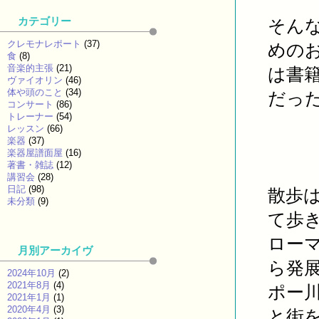
カテゴリー
そんな
クレモナレポート
(37)
めの
食
(8)
音楽的主張
(21)
は書
ヴァイオリン
(46)
体や頭のこと
(34)
だっ
コンサート
(86)
トレーナー
(54)
レッスン
(66)
楽器
(37)
楽器屋譜面屋
(16)
著書・雑誌
(12)
講習会
(28)
日記
(98)
散歩
未分類
(9)
て歩
ロー
月別アーカイヴ
ら発
2024年10月
(2)
2021年8月
(4)
ポー
2021年1月
(1)
2020年4月
(3)
と街