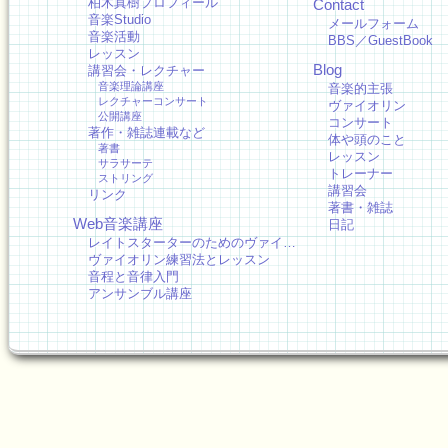
柏木真樹プロフィール
Contact
音楽Studio
メールフォーム
音楽活動
BBS／GuestBook
レッスン
Blog
講習会・レクチャー
音楽理論講座
音楽的主張
レクチャーコンサート
ヴァイオリン
公開講座
コンサート
著作・雑誌連載など
体や頭のこと
著書
レッスン
サラサーテ
トレーナー
ストリング
講習会
リンク
著書・雑誌
Web音楽講座
日記
レイトスターターのためのヴァイ…
ヴァイオリン練習法とレッスン
音程と音律入門
アンサンブル講座