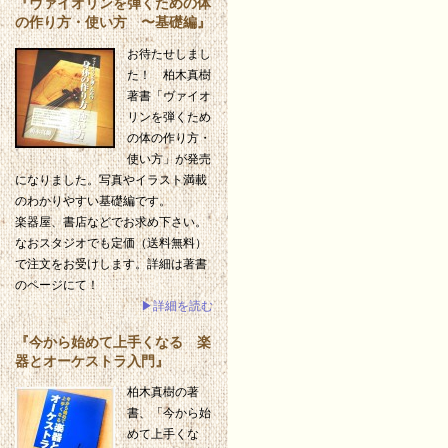
『ヴァイオリンを弾くための体
の作り方・使い方 〜基礎編』
お待たせしまし
た！ 柏木真樹
著書「ヴァイオ
リンを弾くため
の体の作り方・
使い方」が発売
になりました。写真やイラスト満載
のわかりやすい基礎編です。
楽器屋、書店などでお求め下さい。
なおスタジオでも定価（送料無料）
で注文をお受けします。詳細は著書
のページにて！
▶詳細を読む
『今から始めて上手くなる 楽
器とオーケストラ入門』
柏木真樹の著
書、「今から始
めて上手くな