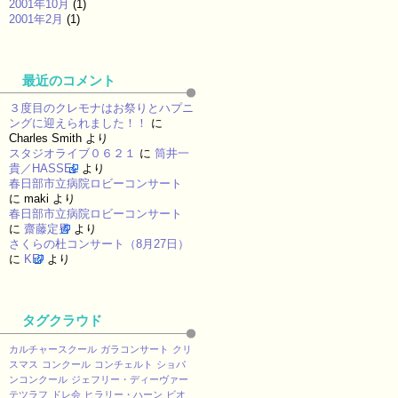
2001年10月
(1)
2001年2月
(1)
最近のコメント
３度目のクレモナはお祭りとハプニ
ングに迎えられました！！
に
Charles Smith
より
スタジオライブ０６２１
に
筒井一
貴／HASSEL
より
春日部市立病院ロビーコンサート
に
maki
より
春日部市立病院ロビーコンサート
に
齋藤定男
より
さくらの杜コンサート（8月27日）
に
KEI
より
タグクラウド
カルチャースクール
ガラコンサート
クリ
スマス
コンクール
コンチェルト
ショパ
ンコンクール
ジェフリー・ディーヴァー
テツラフ
ドレ会
ヒラリー・ハーン
ビオ