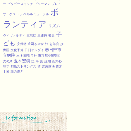
ラ
ピタゴラスイッチ
ブルーマン
プロ・
ボ
オーケストラ
ペルルミューテル
ランティア
リズム
子
ヴィヴァルディ
三味線
三連符
募集
ども
安保徹
庄司さやか
弦
忘年会
接
春日部市
骨医
文化予算
日刊ゲンダイ
立病院
本
杉藤楽弓社
東京都交響楽団
玉木宏樹
火の鳥
笙
箏
薬
認知
認知心
理学
都島ストリングス
酒
霊感商法
青木
十良
頭の働き