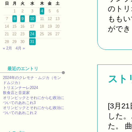
日
月
火
水
木
金
土
のトリ
1
2
3
4
5
6
ももい
7
8
9
10
11
12
13
14
15
16
17
18
19
20
ができま
21
22
23
24
25
26
27
28
29
30
31
« 2月
4月 »
最近のエントリ
スト
2024年のクレモナ・ムジカ（モン
ドムジカ）
トリエンナーレ2024
飲食店と音楽家
オリンピックとそれにからむ政治に
ついてのあれこれ3
[3月
オリンピックとそれにからむ政治に
ついてのあれこれ２
した。
た。 