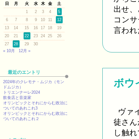
日
月
火
水
木
金
土
出せ、
1
2
3
4
5
コンサ
6
7
8
9
10
11
12
13
14
15
16
17
18
19
言われた
20
21
22
23
24
25
26
27
28
29
30
« 10月
12月 »
最近のエントリ
ボウ
2024年のクレモナ・ムジカ（モン
ドムジカ）
トリエンナーレ2024
飲食店と音楽家
オリンピックとそれにからむ政治に
ついてのあれこれ3
ヴァイ
オリンピックとそれにからむ政治に
ついてのあれこれ２
徒さん
し触れ