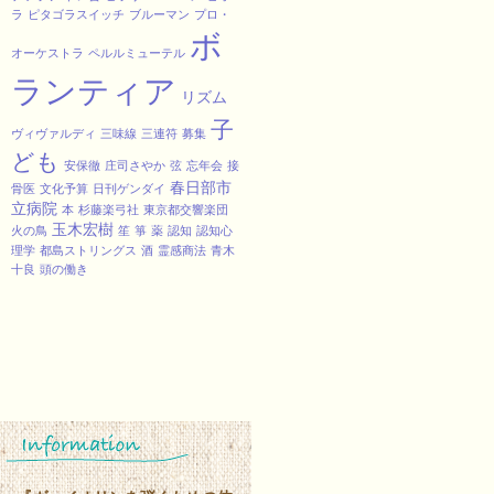
ラ
ピタゴラスイッチ
ブルーマン
プロ・
ボ
オーケストラ
ペルルミューテル
ランティア
リズム
子
ヴィヴァルディ
三味線
三連符
募集
ども
安保徹
庄司さやか
弦
忘年会
接
春日部市
骨医
文化予算
日刊ゲンダイ
立病院
本
杉藤楽弓社
東京都交響楽団
玉木宏樹
火の鳥
笙
箏
薬
認知
認知心
理学
都島ストリングス
酒
霊感商法
青木
十良
頭の働き