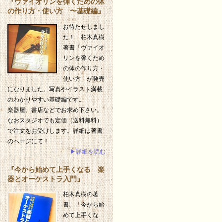
『ヴァイオリンを弾くための体
の作り方・使い方 〜基礎編』
お待たせしまし
た！ 柏木真樹
著書「ヴァイオ
リンを弾くため
の体の作り方・
使い方」が発売
になりました。写真やイラスト満載
のわかりやすい基礎編です。
楽器屋、書店などでお求め下さい。
なおスタジオでも定価（送料無料）
で注文をお受けします。詳細は著書
のページにて！
▶詳細を読む
『今から始めて上手くなる 楽
器とオーケストラ入門』
柏木真樹の著
書、「今から始
めて上手くな