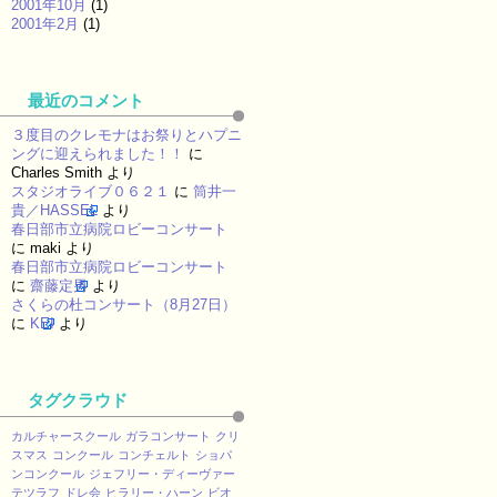
2001年10月
(1)
2001年2月
(1)
最近のコメント
３度目のクレモナはお祭りとハプニ
ングに迎えられました！！
に
Charles Smith
より
スタジオライブ０６２１
に
筒井一
貴／HASSEL
より
春日部市立病院ロビーコンサート
に
maki
より
春日部市立病院ロビーコンサート
に
齋藤定男
より
さくらの杜コンサート（8月27日）
に
KEI
より
タグクラウド
カルチャースクール
ガラコンサート
クリ
スマス
コンクール
コンチェルト
ショパ
ンコンクール
ジェフリー・ディーヴァー
テツラフ
ドレ会
ヒラリー・ハーン
ビオ