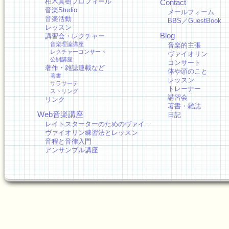
柏木真樹プロフィール
Contact
音楽Studio
メールフォーム
音楽活動
BBS／GuestBook
レッスン
Blog
講習会・レクチャー
音楽理論講座
音楽的主張
レクチャーコンサート
ヴァイオリン
公開講座
コンサート
著作・雑誌連載など
体や頭のこと
著書
レッスン
サラサーテ
トレーナー
ストリング
講習会
リンク
著書・雑誌
Web音楽講座
日記
レイトスターターのためのヴァイ…
ヴァイオリン練習法とレッスン
音程と音律入門
アンサンブル講座