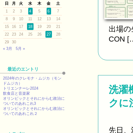
日
月
火
水
木
金
土
1
2
3
4
5
6
7
8
9
10
11
12
13
14
15
16
17
18
19
20
21
出場の
22
23
24
25
26
27
28
CON [
29
30
« 3月
5月 »
最近のエントリ
2024年のクレモナ・ムジカ（モン
ドムジカ）
洗濯
トリエンナーレ2024
飲食店と音楽家
オリンピックとそれにからむ政治に
クに
ついてのあれこれ3
オリンピックとそれにからむ政治に
ついてのあれこれ２
先日、