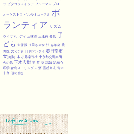
ラ
ピタゴラスイッチ
ブルーマン
プロ・
ボ
オーケストラ
ペルルミューテル
ランティア
リズム
子
ヴィヴァルディ
三味線
三連符
募集
ども
安保徹
庄司さやか
弦
忘年会
接
春日部市
骨医
文化予算
日刊ゲンダイ
立病院
本
杉藤楽弓社
東京都交響楽団
玉木宏樹
火の鳥
笙
箏
薬
認知
認知心
理学
都島ストリングス
酒
霊感商法
青木
十良
頭の働き