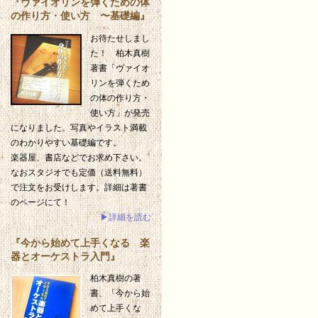
『ヴァイオリンを弾くための体
の作り方・使い方 〜基礎編』
お待たせしまし
た！ 柏木真樹
著書「ヴァイオ
リンを弾くため
の体の作り方・
使い方」が発売
になりました。写真やイラスト満載
のわかりやすい基礎編です。
楽器屋、書店などでお求め下さい。
なおスタジオでも定価（送料無料）
で注文をお受けします。詳細は著書
のページにて！
▶詳細を読む
『今から始めて上手くなる 楽
器とオーケストラ入門』
柏木真樹の著
書、「今から始
めて上手くな