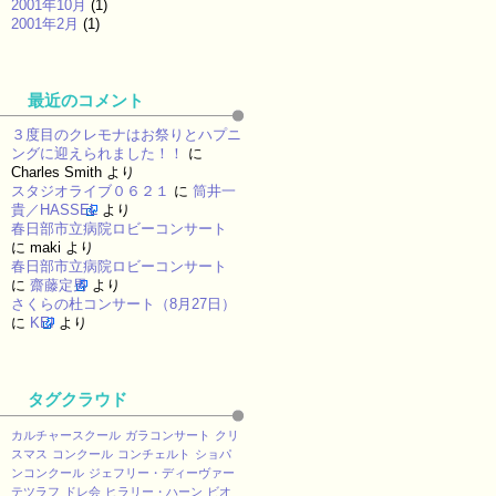
2001年10月
(1)
2001年2月
(1)
最近のコメント
３度目のクレモナはお祭りとハプニ
ングに迎えられました！！
に
Charles Smith
より
スタジオライブ０６２１
に
筒井一
貴／HASSEL
より
春日部市立病院ロビーコンサート
に
maki
より
春日部市立病院ロビーコンサート
に
齋藤定男
より
さくらの杜コンサート（8月27日）
に
KEI
より
タグクラウド
カルチャースクール
ガラコンサート
クリ
スマス
コンクール
コンチェルト
ショパ
ンコンクール
ジェフリー・ディーヴァー
テツラフ
ドレ会
ヒラリー・ハーン
ビオ