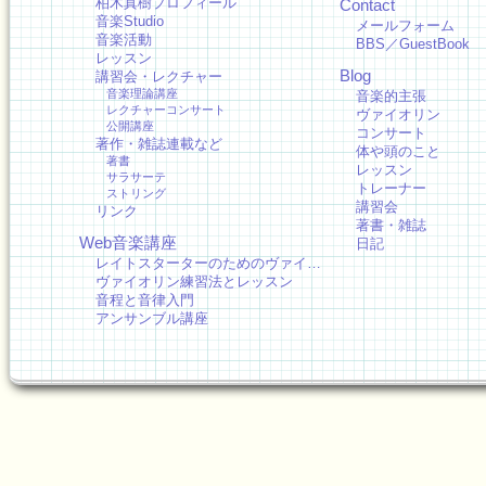
柏木真樹プロフィール
Contact
音楽Studio
メールフォーム
音楽活動
BBS／GuestBook
レッスン
Blog
講習会・レクチャー
音楽理論講座
音楽的主張
レクチャーコンサート
ヴァイオリン
公開講座
コンサート
著作・雑誌連載など
体や頭のこと
著書
レッスン
サラサーテ
トレーナー
ストリング
講習会
リンク
著書・雑誌
Web音楽講座
日記
レイトスターターのためのヴァイ…
ヴァイオリン練習法とレッスン
音程と音律入門
アンサンブル講座