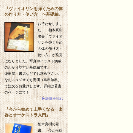
『ヴァイオリンを弾くための体
の作り方・使い方 〜基礎編』
お待たせしまし
た！ 柏木真樹
著書「ヴァイオ
リンを弾くため
の体の作り方・
使い方」が発売
になりました。写真やイラスト満載
のわかりやすい基礎編です。
楽器屋、書店などでお求め下さい。
なおスタジオでも定価（送料無料）
で注文をお受けします。詳細は著書
のページにて！
▶詳細を読む
『今から始めて上手くなる 楽
器とオーケストラ入門』
柏木真樹の著
書、「今から始