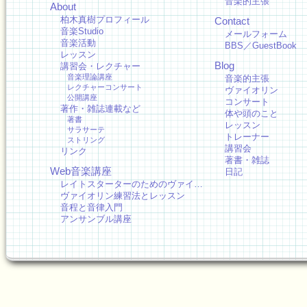
音楽的主張
About
柏木真樹プロフィール
Contact
音楽Studio
メールフォーム
音楽活動
BBS／GuestBook
レッスン
Blog
講習会・レクチャー
音楽理論講座
音楽的主張
レクチャーコンサート
ヴァイオリン
公開講座
コンサート
著作・雑誌連載など
体や頭のこと
著書
レッスン
サラサーテ
トレーナー
ストリング
講習会
リンク
著書・雑誌
Web音楽講座
日記
レイトスターターのためのヴァイ…
ヴァイオリン練習法とレッスン
音程と音律入門
アンサンブル講座