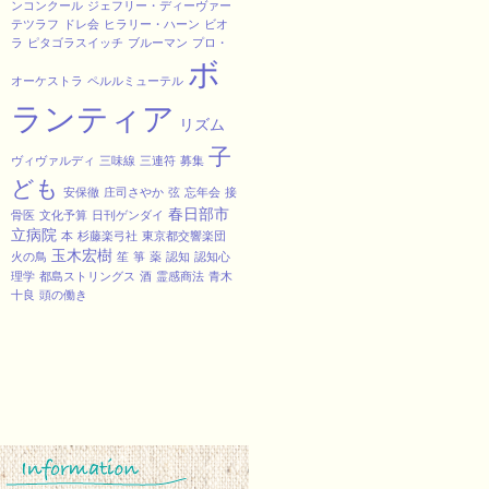
ンコンクール
ジェフリー・ディーヴァー
テツラフ
ドレ会
ヒラリー・ハーン
ビオ
ラ
ピタゴラスイッチ
ブルーマン
プロ・
ボ
オーケストラ
ペルルミューテル
ランティア
リズム
子
ヴィヴァルディ
三味線
三連符
募集
ども
安保徹
庄司さやか
弦
忘年会
接
春日部市
骨医
文化予算
日刊ゲンダイ
立病院
本
杉藤楽弓社
東京都交響楽団
玉木宏樹
火の鳥
笙
箏
薬
認知
認知心
理学
都島ストリングス
酒
霊感商法
青木
十良
頭の働き