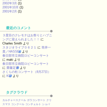
2002年3月
(1)
2001年10月
(1)
2001年2月
(1)
最近のコメント
３度目のクレモナはお祭りとハプニ
ングに迎えられました！！
に
Charles Smith
より
スタジオライブ０６２１
に
筒井一
貴／HASSEL
より
春日部市立病院ロビーコンサート
に
maki
より
春日部市立病院ロビーコンサート
に
齋藤定男
より
さくらの杜コンサート（8月27日）
に
KEI
より
タグクラウド
カルチャースクール
ガラコンサート
クリ
スマス
コンクール
コンチェルト
ショパ