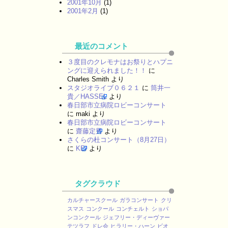
2001年10月
(1)
2001年2月
(1)
最近のコメント
３度目のクレモナはお祭りとハプニ
ングに迎えられました！！
に
Charles Smith
より
スタジオライブ０６２１
に
筒井一
貴／HASSEL
より
春日部市立病院ロビーコンサート
に
maki
より
春日部市立病院ロビーコンサート
に
齋藤定男
より
さくらの杜コンサート（8月27日）
に
KEI
より
タグクラウド
カルチャースクール
ガラコンサート
クリ
スマス
コンクール
コンチェルト
ショパ
ンコンクール
ジェフリー・ディーヴァー
テツラフ
ドレ会
ヒラリー・ハーン
ビオ