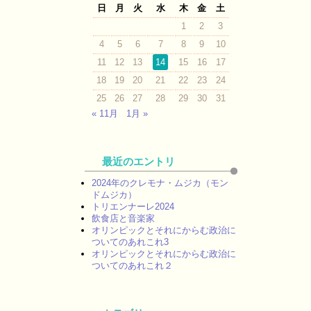
日
月
火
水
木
金
土
1
2
3
4
5
6
7
8
9
10
11
12
13
14
15
16
17
18
19
20
21
22
23
24
25
26
27
28
29
30
31
« 11月
1月 »
最近のエントリ
2024年のクレモナ・ムジカ（モン
ドムジカ）
トリエンナーレ2024
飲食店と音楽家
オリンピックとそれにからむ政治に
ついてのあれこれ3
オリンピックとそれにからむ政治に
ついてのあれこれ２