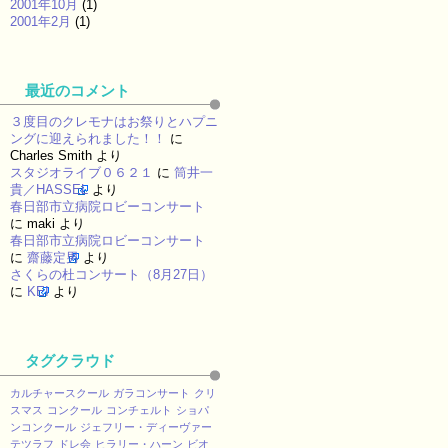
2001年10月
(1)
2001年2月
(1)
最近のコメント
３度目のクレモナはお祭りとハプニ
ングに迎えられました！！
に
Charles Smith
より
スタジオライブ０６２１
に
筒井一
貴／HASSEL
より
春日部市立病院ロビーコンサート
に
maki
より
春日部市立病院ロビーコンサート
に
齋藤定男
より
さくらの杜コンサート（8月27日）
に
KEI
より
タグクラウド
カルチャースクール
ガラコンサート
クリ
スマス
コンクール
コンチェルト
ショパ
ンコンクール
ジェフリー・ディーヴァー
テツラフ
ドレ会
ヒラリー・ハーン
ビオ