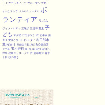
ラ
ピタゴラスイッチ
ブルーマン
プロ・
ボ
オーケストラ
ペルルミューテル
ランティア
リズム
子
ヴィヴァルディ
三味線
三連符
募集
ども
安保徹
庄司さやか
弦
忘年会
接
春日部市
骨医
文化予算
日刊ゲンダイ
立病院
本
杉藤楽弓社
東京都交響楽団
玉木宏樹
火の鳥
笙
箏
薬
認知
認知心
理学
都島ストリングス
酒
霊感商法
青木
十良
頭の働き