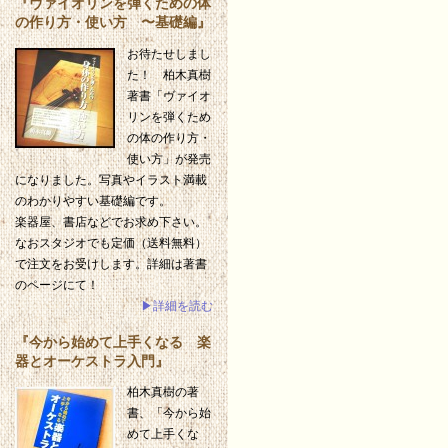
『ヴァイオリンを弾くための体
の作り方・使い方 〜基礎編』
お待たせしまし
た！ 柏木真樹
著書「ヴァイオ
リンを弾くため
の体の作り方・
使い方」が発売
になりました。写真やイラスト満載
のわかりやすい基礎編です。
楽器屋、書店などでお求め下さい。
なおスタジオでも定価（送料無料）
で注文をお受けします。詳細は著書
のページにて！
▶詳細を読む
『今から始めて上手くなる 楽
器とオーケストラ入門』
柏木真樹の著
書、「今から始
めて上手くな