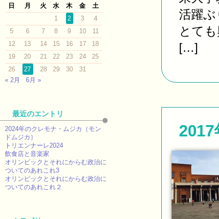
日
月
火
水
木
金
土
活躍ぶ
1
2
3
4
とても
5
6
7
8
9
10
11
12
13
14
15
16
17
18
[…]
19
20
21
22
23
24
25
26
27
28
29
30
31
« 2月
6月 »
最近のエントリ
20
2024年のクレモナ・ムジカ（モン
ドムジカ）
トリエンナーレ2024
飲食店と音楽家
オリンピックとそれにからむ政治に
ついてのあれこれ3
オリンピックとそれにからむ政治に
ついてのあれこれ２