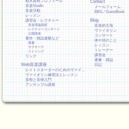
柏木真樹プロフィール
Contact
音楽Studio
メールフォーム
音楽活動
BBS／GuestBook
レッスン
Blog
講習会・レクチャー
音楽理論講座
音楽的主張
レクチャーコンサート
ヴァイオリン
公開講座
コンサート
著作・雑誌連載など
体や頭のこと
著書
レッスン
サラサーテ
トレーナー
ストリング
講習会
リンク
著書・雑誌
Web音楽講座
日記
レイトスターターのためのヴァイ…
ヴァイオリン練習法とレッスン
音程と音律入門
アンサンブル講座