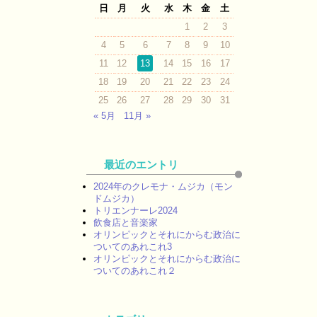
日
月
火
水
木
金
土
1
2
3
4
5
6
7
8
9
10
11
12
13
14
15
16
17
18
19
20
21
22
23
24
25
26
27
28
29
30
31
« 5月
11月 »
最近のエントリ
2024年のクレモナ・ムジカ（モン
ドムジカ）
トリエンナーレ2024
飲食店と音楽家
オリンピックとそれにからむ政治に
ついてのあれこれ3
オリンピックとそれにからむ政治に
ついてのあれこれ２