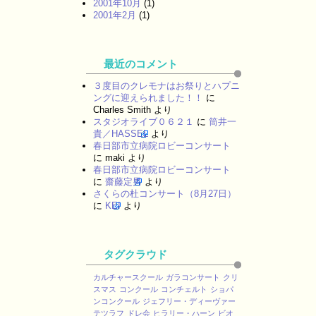
2001年10月
(1)
2001年2月
(1)
最近のコメント
３度目のクレモナはお祭りとハプニ
ングに迎えられました！！
に
Charles Smith
より
スタジオライブ０６２１
に
筒井一
貴／HASSEL
より
春日部市立病院ロビーコンサート
に
maki
より
春日部市立病院ロビーコンサート
に
齋藤定男
より
さくらの杜コンサート（8月27日）
に
KEI
より
タグクラウド
カルチャースクール
ガラコンサート
クリ
スマス
コンクール
コンチェルト
ショパ
ンコンクール
ジェフリー・ディーヴァー
テツラフ
ドレ会
ヒラリー・ハーン
ビオ