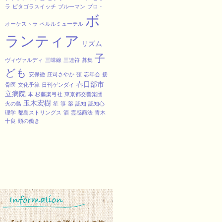
ラ
ピタゴラスイッチ
ブルーマン
プロ・
ボ
オーケストラ
ペルルミューテル
ランティア
リズム
子
ヴィヴァルディ
三味線
三連符
募集
ども
安保徹
庄司さやか
弦
忘年会
接
春日部市
骨医
文化予算
日刊ゲンダイ
立病院
本
杉藤楽弓社
東京都交響楽団
玉木宏樹
火の鳥
笙
箏
薬
認知
認知心
理学
都島ストリングス
酒
霊感商法
青木
十良
頭の働き