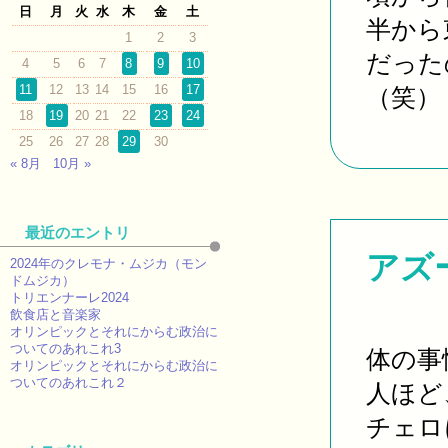
日
月
火
水
木
金
土
半から
1
2
3
だった
4
5
6
7
8
9
10
11
12
13
14
15
16
17
（笑） 
18
19
20
21
22
23
24
25
26
27
28
29
30
« 8月
10月 »
最近のエントリ
アズ
2024年のクレモナ・ムジカ（モン
ドムジカ）
トリエンナーレ2024
飲食店と音楽家
オリンピックとそれにからむ政治に
ついてのあれこれ3
体の事
オリンピックとそれにからむ政治に
ついてのあれこれ２
人ほど
チェロ