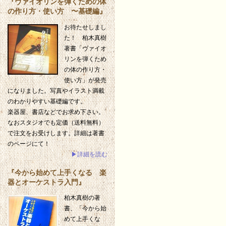
『ヴァイオリンを弾くための体
の作り方・使い方 〜基礎編』
お待たせしまし
た！ 柏木真樹
著書「ヴァイオ
リンを弾くため
の体の作り方・
使い方」が発売
になりました。写真やイラスト満載
のわかりやすい基礎編です。
楽器屋、書店などでお求め下さい。
なおスタジオでも定価（送料無料）
で注文をお受けします。詳細は著書
のページにて！
▶詳細を読む
『今から始めて上手くなる 楽
器とオーケストラ入門』
柏木真樹の著
書、「今から始
めて上手くな