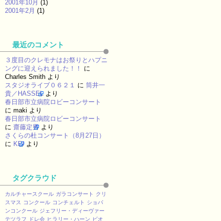
2001年10月
(1)
2001年2月
(1)
最近のコメント
３度目のクレモナはお祭りとハプニ
ングに迎えられました！！
に
Charles Smith
より
スタジオライブ０６２１
に
筒井一
貴／HASSEL
より
春日部市立病院ロビーコンサート
に
maki
より
春日部市立病院ロビーコンサート
に
齋藤定男
より
さくらの杜コンサート（8月27日）
に
KEI
より
タグクラウド
カルチャースクール
ガラコンサート
クリ
スマス
コンクール
コンチェルト
ショパ
ンコンクール
ジェフリー・ディーヴァー
テツラフ
ドレ会
ヒラリー・ハーン
ビオ