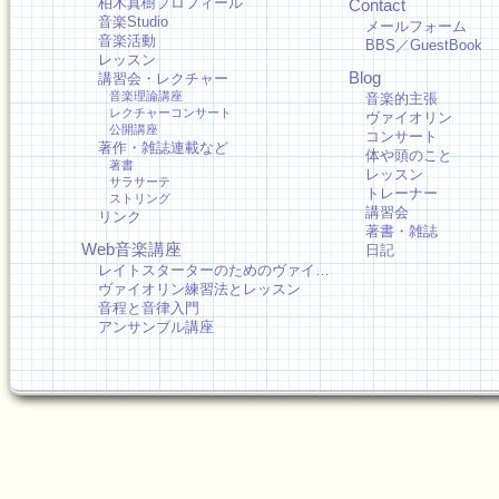
柏木真樹プロフィール
Contact
音楽Studio
メールフォーム
音楽活動
BBS／GuestBook
レッスン
Blog
講習会・レクチャー
音楽理論講座
音楽的主張
レクチャーコンサート
ヴァイオリン
公開講座
コンサート
著作・雑誌連載など
体や頭のこと
著書
レッスン
サラサーテ
トレーナー
ストリング
講習会
リンク
著書・雑誌
Web音楽講座
日記
レイトスターターのためのヴァイ…
ヴァイオリン練習法とレッスン
音程と音律入門
アンサンブル講座