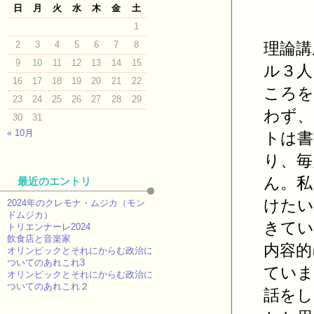
日
月
火
水
木
金
土
1
2
3
4
5
6
7
8
理論講
9
10
11
12
13
14
15
ル３人
16
17
18
19
20
21
22
ころを
23
24
25
26
27
28
29
わず、
30
31
« 10月
トは書
り、毎
ん。私
最近のエントリ
けたい
2024年のクレモナ・ムジカ（モン
ドムジカ）
きてい
トリエンナーレ2024
飲食店と音楽家
内容的
オリンピックとそれにからむ政治に
ついてのあれこれ3
ていま
オリンピックとそれにからむ政治に
ついてのあれこれ２
話をし