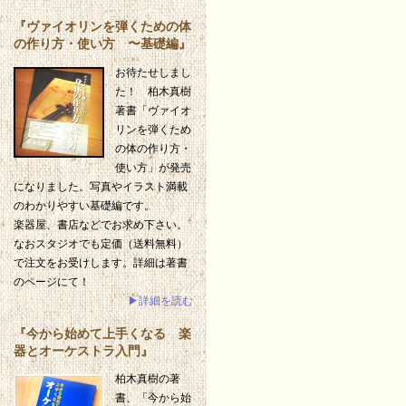
『ヴァイオリンを弾くための体
の作り方・使い方 〜基礎編』
お待たせしまし
た！ 柏木真樹
著書「ヴァイオ
リンを弾くため
の体の作り方・
使い方」が発売
になりました。写真やイラスト満載
のわかりやすい基礎編です。
楽器屋、書店などでお求め下さい。
なおスタジオでも定価（送料無料）
で注文をお受けします。詳細は著書
のページにて！
▶詳細を読む
『今から始めて上手くなる 楽
器とオーケストラ入門』
柏木真樹の著
書、「今から始