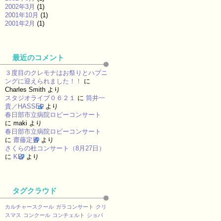
2002年3月
(1)
2001年10月
(1)
2001年2月
(1)
最近のコメント
３度目のクレモナはお祭りとハプニ
ングに迎えられました！！
に
Charles Smith
より
スタジオライブ０６２１
に
筒井一
貴／HASSEL
より
春日部市立病院ロビーコンサート
に
maki
より
春日部市立病院ロビーコンサート
に
齋藤定男
より
さくらの杜コンサート（8月27日）
に
KEI
より
タグクラウド
カルチャースクール
ガラコンサート
クリ
スマス
コンクール
コンチェルト
ショパ