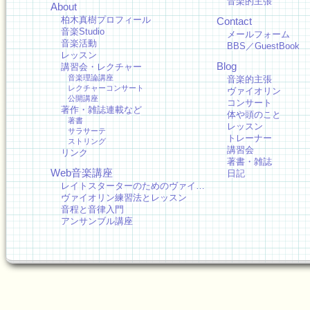
音楽的主張
About
柏木真樹プロフィール
Contact
音楽Studio
メールフォーム
音楽活動
BBS／GuestBook
レッスン
Blog
講習会・レクチャー
音楽理論講座
音楽的主張
レクチャーコンサート
ヴァイオリン
公開講座
コンサート
著作・雑誌連載など
体や頭のこと
著書
レッスン
サラサーテ
トレーナー
ストリング
講習会
リンク
著書・雑誌
Web音楽講座
日記
レイトスターターのためのヴァイ…
ヴァイオリン練習法とレッスン
音程と音律入門
アンサンブル講座