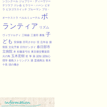
ンコンクール
ジェフリー・ディーヴァー
テツラフ
ドレ会
ヒラリー・ハーン
ビオ
ラ
ピタゴラスイッチ
ブルーマン
プロ・
ボ
オーケストラ
ペルルミューテル
ランティア
リズム
子
ヴィヴァルディ
三味線
三連符
募集
ども
安保徹
庄司さやか
弦
忘年会
接
春日部市
骨医
文化予算
日刊ゲンダイ
立病院
本
杉藤楽弓社
東京都交響楽団
玉木宏樹
火の鳥
笙
箏
薬
認知
認知心
理学
都島ストリングス
酒
霊感商法
青木
十良
頭の働き