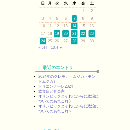
日
月
火
水
木
金
土
1
2
3
4
5
6
7
8
9
10
11
12
13
14
15
16
17
18
19
20
21
22
23
24
25
26
27
28
29
30
« 5月
10月 »
最近のエントリ
2024年のクレモナ・ムジカ（モン
ドムジカ）
トリエンナーレ2024
飲食店と音楽家
オリンピックとそれにからむ政治に
ついてのあれこれ3
オリンピックとそれにからむ政治に
ついてのあれこれ２