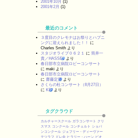
2001年10月
(1)
2001年2月
(1)
最近のコメント
３度目のクレモナはお祭りとハプニ
ングに迎えられました！！
に
Charles Smith
より
スタジオライブ０６２１
に
筒井一
貴／HASSEL
より
春日部市立病院ロビーコンサート
に
maki
より
春日部市立病院ロビーコンサート
に
齋藤定男
より
さくらの杜コンサート（8月27日）
に
KEI
より
タグクラウド
カルチャースクール
ガラコンサート
クリ
スマス
コンクール
コンチェルト
ショパ
ンコンクール
ジェフリー・ディーヴァー
テツラフ
ドレ会
ヒラリー・ハーン
ビオ