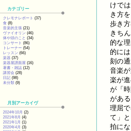
けでは
カテゴリー
き方を
クレモナレポート
(37)
歩き方
食
(8)
音楽的主張
(21)
きちん
ヴァイオリン
(46)
体や頭のこと
(34)
的な理
コンサート
(86)
トレーナー
(54)
的には
レッスン
(66)
楽器
(37)
刻の通
楽器屋譜面屋
(16)
著書・雑誌
(12)
音楽が
講習会
(28)
日記
(98)
楽が進
未分類
(9)
が「時
がある
月別アーカイヴ
理屈で
2024年10月
(2)
て」と
2021年8月
(4)
2021年1月
(1)
拍にな
2020年4月
(3)