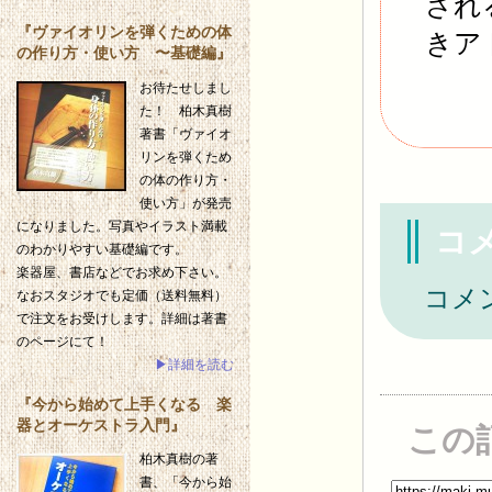
され
『ヴァイオリンを弾くための体
きア
の作り方・使い方 〜基礎編』
お待たせしまし
た！ 柏木真樹
著書「ヴァイオ
リンを弾くため
の体の作り方・
使い方」が発売
になりました。写真やイラスト満載
コ
のわかりやすい基礎編です。
楽器屋、書店などでお求め下さい。
コメ
なおスタジオでも定価（送料無料）
で注文をお受けします。詳細は著書
のページにて！
▶詳細を読む
『今から始めて上手くなる 楽
器とオーケストラ入門』
この
柏木真樹の著
書、「今から始