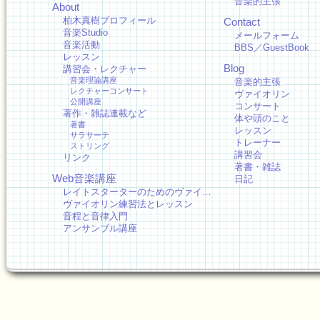
音楽的主張
About
柏木真樹プロフィール
Contact
音楽Studio
メールフォーム
音楽活動
BBS／GuestBook
レッスン
Blog
講習会・レクチャー
音楽理論講座
音楽的主張
レクチャーコンサート
ヴァイオリン
公開講座
コンサート
著作・雑誌連載など
体や頭のこと
著書
レッスン
サラサーテ
トレーナー
ストリング
講習会
リンク
著書・雑誌
Web音楽講座
日記
レイトスターターのためのヴァイ…
ヴァイオリン練習法とレッスン
音程と音律入門
アンサンブル講座