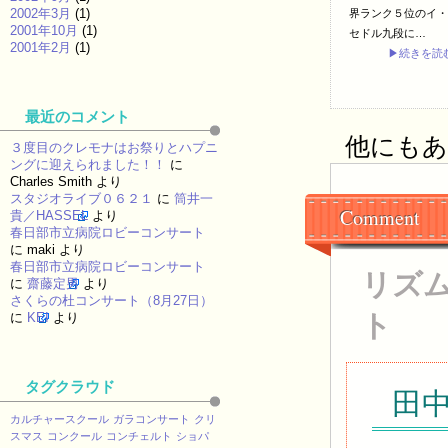
2002年3月
(1)
界ランク５位のイ・
2001年10月
(1)
セドル九段に…
2001年2月
(1)
▶続きを読
最近のコメント
他にもあり
３度目のクレモナはお祭りとハプニ
ングに迎えられました！！
に
Charles Smith
より
スタジオライブ０６２１
に
筒井一
Comment
貴／HASSEL
より
春日部市立病院ロビーコンサート
に
maki
より
春日部市立病院ロビーコンサート
リズ
に
齋藤定男
より
さくらの杜コンサート（8月27日）
ト
に
KEI
より
タグクラウド
田
カルチャースクール
ガラコンサート
クリ
スマス
コンクール
コンチェルト
ショパ