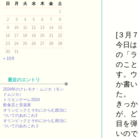
日
月
火
水
木
金
土
1
2
3
4
5
6
7
8
9
10
11
12
13
14
15
[３月７
16
17
18
19
20
21
22
今日は
23
24
25
26
27
28
29
30
31
の「ラ
« 10月
のこと
す。ウ
最近のエントリ
か書い
2024年のクレモナ・ムジカ（モン
た。
ドムジカ）
トリエンナーレ2024
きっか
飲食店と音楽家
オリンピックとそれにからむ政治に
が、ど
ついてのあれこれ3
オリンピックとそれにからむ政治に
目を弾
ついてのあれこれ２
いので