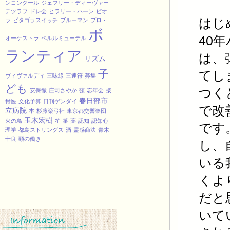
ンコンクール
ジェフリー・ディーヴァー
テツラフ
ドレ会
ヒラリー・ハーン
ビオ
はじ
ラ
ピタゴラスイッチ
ブルーマン
プロ・
ボ
40
オーケストラ
ペルルミューテル
ランティア
は、
リズム
子
てし
ヴィヴァルディ
三味線
三連符
募集
ども
つく
安保徹
庄司さやか
弦
忘年会
接
春日部市
骨医
文化予算
日刊ゲンダイ
で改
立病院
本
杉藤楽弓社
東京都交響楽団
玉木宏樹
火の鳥
笙
箏
薬
認知
認知心
です
理学
都島ストリングス
酒
霊感商法
青木
十良
頭の働き
し、
いる
くよ
だと
いて