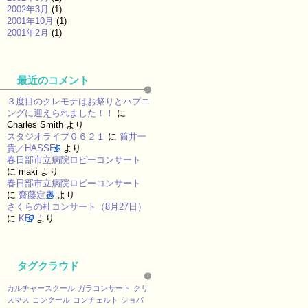
2002年3月
(1)
2001年10月
(1)
2001年2月
(1)
最近のコメント
３度目のクレモナはお祭りとハプニ
ングに迎えられました！！
に
Charles Smith
より
スタジオライブ０６２１
に
筒井一
貴／HASSEL
より
春日部市立病院ロビーコンサート
に
maki
より
春日部市立病院ロビーコンサート
に
齋藤定男
より
さくらの杜コンサート（8月27日）
に
KEI
より
タグクラウド
カルチャースクール
ガラコンサート
クリ
スマス
コンクール
コンチェルト
ショパ