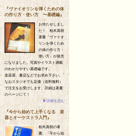
『ヴァイオリンを弾くための体
の作り方・使い方 〜基礎編』
お待たせしまし
た！ 柏木真樹
著書「ヴァイオ
リンを弾くため
の体の作り方・
使い方」が発売
になりました。写真やイラスト満載
のわかりやすい基礎編です。
楽器屋、書店などでお求め下さい。
なおスタジオでも定価（送料無料）
で注文をお受けします。詳細は著書
のページにて！
▶詳細を読む
『今から始めて上手くなる 楽
器とオーケストラ入門』
柏木真樹の著
書、「今から始