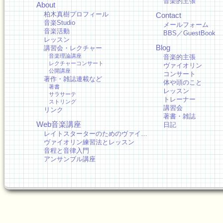
音楽的主張
About
柏木真樹プロフィール
Contact
音楽Studio
メールフォーム
音楽活動
BBS／GuestBook
レッスン
Blog
講習会・レクチャー
音楽理論講座
音楽的主張
レクチャーコンサート
ヴァイオリン
公開講座
コンサート
著作・雑誌連載など
体や頭のこと
著書
レッスン
サラサーテ
トレーナー
ストリング
講習会
リンク
著書・雑誌
Web音楽講座
日記
レイトスターターのためのヴァイ…
ヴァイオリン練習法とレッスン
音程と音律入門
アンサンブル講座