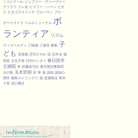
ンコンクール
ジェフリー・ディーヴァー
テツラフ
ドレ会
ヒラリー・ハーン
ビオ
ラ
ピタゴラスイッチ
ブルーマン
プロ・
ボ
オーケストラ
ペルルミューテル
ランティア
リズム
子
ヴィヴァルディ
三味線
三連符
募集
ども
安保徹
庄司さやか
弦
忘年会
接
春日部市
骨医
文化予算
日刊ゲンダイ
立病院
本
杉藤楽弓社
東京都交響楽団
玉木宏樹
火の鳥
笙
箏
薬
認知
認知心
理学
都島ストリングス
酒
霊感商法
青木
十良
頭の働き