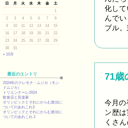
日
月
火
水
木
金
土
化して
1
んでい
2
3
4
5
6
7
8
9
10
11
12
13
14
15
ブル。東
16
17
18
19
20
21
22
23
24
25
26
27
28
29
30
31
« 10月
71
最近のエントリ
2024年のクレモナ・ムジカ（モン
ドムジカ）
トリエンナーレ2024
飲食店と音楽家
今月の
オリンピックとそれにからむ政治に
ついてのあれこれ3
ン歴は
オリンピックとそれにからむ政治に
ついてのあれこれ２
くさん