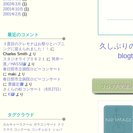
2002年3月
(1)
2001年10月
(1)
2001年2月
(1)
最近のコメント
３度目のクレモナはお祭りとハプニ
久しぶり
ングに迎えられました！！
に
blog
Charles Smith
より
スタジオライブ０６２１
に
筒井一
貴／HASSEL
より
春日部市立病院ロビーコンサート
に
maki
より
春日部市立病院ロビーコンサート
に
齋藤定男
より
ブログ内関連
さくらの杜コンサート（8月27日）
に
KEI
より
タグクラウド
カルチャースクール
ガラコンサート
クリ
スマス
コンクール
コンチェルト
ショパ