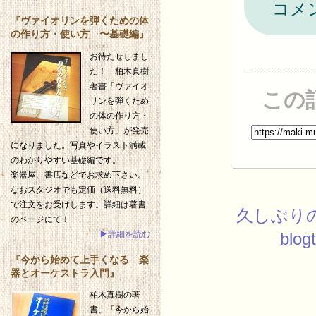
コメ
『ヴァイオリンを弾くための体
の作り方・使い方 〜基礎編』
お待たせしまし
た！ 柏木真樹
著書「ヴァイオ
この
リンを弾くため
の体の作り方・
使い方」が発売
になりました。写真やイラスト満載
のわかりやすい基礎編です。
楽器屋、書店などでお求め下さい。
なおスタジオでも定価（送料無料）
で注文をお受けします。詳細は著書
久しぶり
のページにて！
blog
▶詳細を読む
『今から始めて上手くなる 楽
器とオーケストラ入門』
柏木真樹の著
書、「今から始