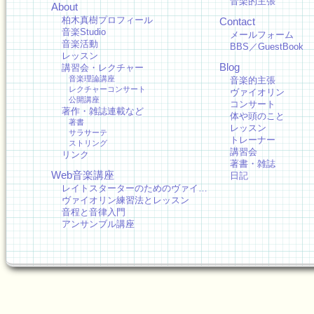
音楽的主張
About
柏木真樹プロフィール
Contact
音楽Studio
メールフォーム
音楽活動
BBS／GuestBook
レッスン
Blog
講習会・レクチャー
音楽理論講座
音楽的主張
レクチャーコンサート
ヴァイオリン
公開講座
コンサート
著作・雑誌連載など
体や頭のこと
著書
レッスン
サラサーテ
トレーナー
ストリング
講習会
リンク
著書・雑誌
Web音楽講座
日記
レイトスターターのためのヴァイ…
ヴァイオリン練習法とレッスン
音程と音律入門
アンサンブル講座