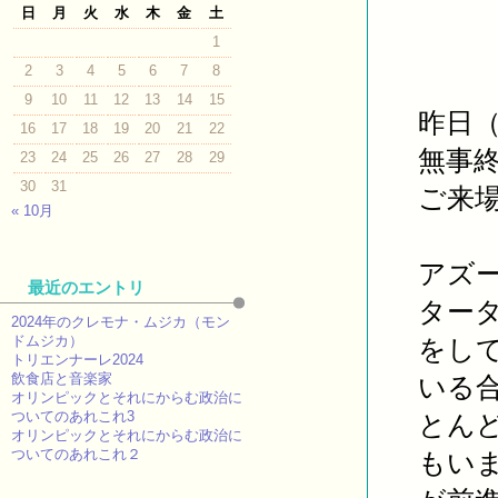
日
月
火
水
木
金
土
1
2
3
4
5
6
7
8
9
10
11
12
13
14
15
昨日
16
17
18
19
20
21
22
無事
23
24
25
26
27
28
29
30
31
ご来
« 10月
アズ
最近のエントリ
ター
2024年のクレモナ・ムジカ（モン
ドムジカ）
をして
トリエンナーレ2024
飲食店と音楽家
いる
オリンピックとそれにからむ政治に
ついてのあれこれ3
とん
オリンピックとそれにからむ政治に
ついてのあれこれ２
もい