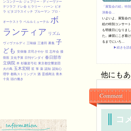
ンコンクール
ジェフリー・ディーヴァー
テツラフ
ドレ会
ヒラリー・ハーン
ビオ
「展覧会の絵」特別
ラ
ピタゴラスイッチ
ブルーマン
プロ・
演奏会…
ボ
いよいよ、展覧会の
オーケストラ
ペルルミューテル
絵の特別コンサート
ランティア
も明後日になりまし
リズム
た。練習にこぎ着け
子
るまでにいろ…
ヴィヴァルディ
三味線
三連符
募集
▶続きを読
ども
安保徹
庄司さやか
弦
忘年会
接
春日部市
骨医
文化予算
日刊ゲンダイ
立病院
本
杉藤楽弓社
東京都交響楽団
玉木宏樹
火の鳥
笙
箏
薬
認知
認知心
他にもあり
理学
都島ストリングス
酒
霊感商法
青木
十良
頭の働き
Comment
コ