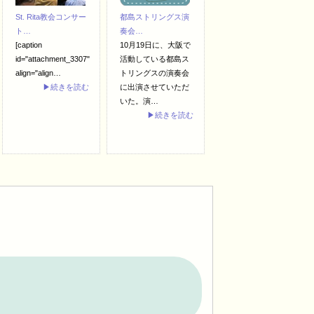
St. Rita教会コンサー
都島ストリングス演
ト…
奏会…
[caption
10月19日に、大阪で
id="attachment_3307"
活動している都島ス
align="align…
トリングスの演奏会
▶続きを読む
に出演させていただ
いた。演…
▶続きを読む