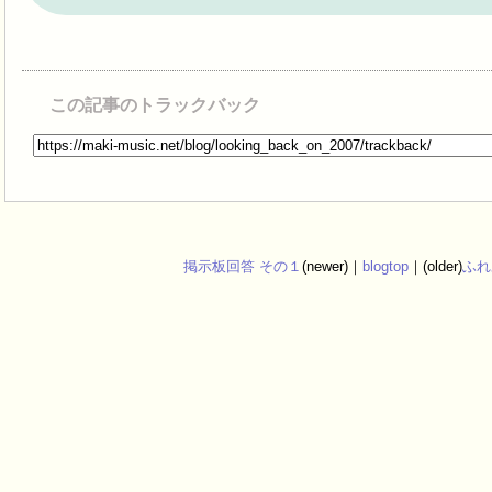
この記事のトラックバック
掲示板回答 その１
(newer)｜
blogtop
｜(older)
ふれ