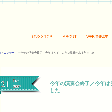
g
>
コンサート
>
今年の演奏会終了／今年はとても大きな意味がある年でした
21
Dec.
今年の演奏会終了／今年は
2007
した