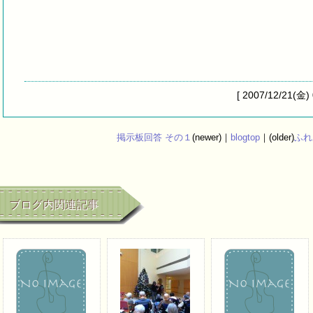
[ 2007/12/21(金)
掲示板回答 その１
(newer)｜
blogtop
｜(older)
ふれ
ブログ内関連記事