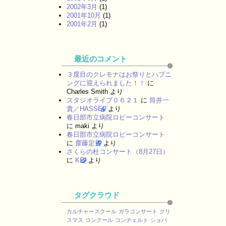
2002年3月
(1)
2001年10月
(1)
2001年2月
(1)
最近のコメント
３度目のクレモナはお祭りとハプニ
ングに迎えられました！！
に
Charles Smith
より
スタジオライブ０６２１
に
筒井一
貴／HASSEL
より
春日部市立病院ロビーコンサート
に
maki
より
春日部市立病院ロビーコンサート
に
齋藤定男
より
さくらの杜コンサート（8月27日）
に
KEI
より
タグクラウド
カルチャースクール
ガラコンサート
クリ
スマス
コンクール
コンチェルト
ショパ