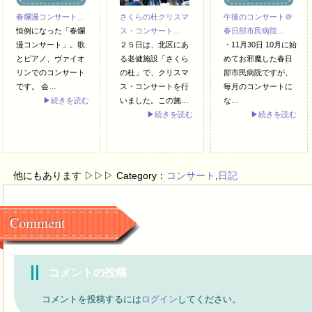
春爛漫コンサート…
さくらの杜クリスマ
午後のコンサート＠
恒例になった「春爛
ス・コンサート…
春日部市民病院…
漫コンサート」。歌
２５日は、北区にあ
・11月30日 10月に始
とピアノ、ヴァイオ
る老健施設「さくら
めてお邪魔した春日
リンでのコンサート
の杜」で、クリスマ
部市民病院ですが、
です。 会…
ス・コンサートを行
毎月のコンサートに
▶続きを読む
いました。この施…
な…
▶続きを読む
▶続きを読む
他にもあります ▷▷▷ Category：
コンサート
,
日記
Comment
コメントの投稿
コメントを投稿するには
ログイン
してください。