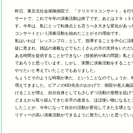
昨日、東京北社会保険病院で、「クリスマスコンサート」を行
サートで、これで今年の演奏活動は終了です。あとは２９（３
す。今年は、私にとって転換点とも言うべき大きな変化があった年
コンサートという演奏活動を始めたことがその理由です。
私はいわば「レッスンプロ」として、指導することを中心に活
徒に恵まれ、雑誌の連載などでもたくさんの方の支持をいただ
ある時間を提供することができない（技術的や体の問題）私と
であろうと思っています。しかし、実際に演奏活動をすること
やりたいと考えていたことでもありました。
ちょうどそのような時期が来た、ということなのでしょうか、
増えてきました。ピアノのKEI先生のおかげで、病院や老人施
けることが増え、自分自身としても少しずつ活動の形態を拡げ
どまえから取り組んできた右手の改造も、ほぼ使い物になると
したことが、今年になって自分の活動が変化してきた土壌とな
リティーの高い演奏活動ができるように努力したいと思ってい