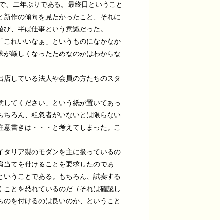
ので、二年ぶりである。最終日ということ
と新作の傾向を見たかったこと、それに
遊び、半ば仕事という意識だった。
「これいいなぁ」というものになかなか
求が厳しくなったためなのかはわからな
出店している法人や会員の方たちのスタ
意してください」という紙が置いてあっ
もちろん、粗忽者がいないとは限らない
注意書きは・・・と考えてしまった。こ
イタリア製のモダンを主に扱っているの
肩当てを付けることを要求したのであ
ということである。もちろん、試奏する
くことを恐れているのだ（それは確認し
ものを付けるのは良いのか、ということ