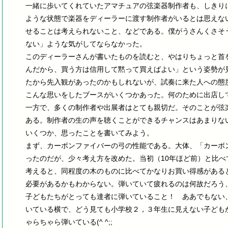
一緒に歩いてくれていたアマチュアの弦楽器制作者も、しきり
ような状態で楽器をディーラーに渡す制作者がいるとは思えな
せることは考えられないこと、などである。僕がうさんくさそ
ない」ような気がしてならなかった。
このディーラーさんが書いたものを読むと、やはりちょっと首
んだから、買う方は信用して黙って買えばよい」という姿勢が
たから先入観があったのかもしれないが、試奏に来た人への態
こんな思いをしたブースがいくつかあった。何のために出店し
一方で、多くの制作者や出展者はとても親切だ。そのことが弦
ある。制作者の生の声を聴くことができるチャンスはあまりな
いくつか、思ったことを書いてみよう。
まず、カーボンファイバーの弓の性能である。大体、「カーボ
ったのだが、少々考え方を改めた。当初（10年ほど前）と比
考えると、同程度の木のものに比べてかなりお買い得感がある
必要があるかもわからない。弾いていて疲れるのは何故だろう
子どもたちがとっても達者に弾いていること！ ああでもない
いている横で、どう見ても小学校２，３年生に見えない子ども
ゃらちゃら弾いている(^ ^;;