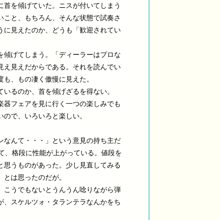
に首を傾げていた。ニスが付いてしまう
いこと、もちろん、そんな状態で試奏さ
うに見えたのか、どうも「歓迎されてい
を傾げてしまう。「ディーラーはプロな
見え見えだからである。それを読んでい
度も、もの凄く傲慢に見えた。
ているのか、首を傾げざるを得ない。
楽器フェアを見に行く一つの楽しみでも
いので、いろいろと楽しい。
ンなんて・・・」という意見の持ち主だ
べて、格段に性能が上がっている。値段を
と思うものがあった。少し見直してみる
、とは思ったのだが。
、こうでもないとうんうん唸りながら弾
が、スケルツォ・タランテラなんかをち