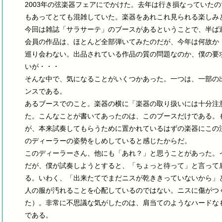
2003年の弦楽器フェアにでかけた。去年は行き損なっていた
もあってとても混雑していた。楽器をあれこれ見られる楽しみ
今回は雑誌「サラサーテ」のブースがあるということで、半ば
会員の作品は、ほとんど全部弾いてみたのだが、今年は何故か
巡り会わない。出品されている作品の質の問題なのか、僕の要
いが・・・
そんな中で、気になることがいくつかあった。一つは、一部の
ンスである。
あるブースでのこと。楽器の横に「楽器の取り扱いには十分注
た。こんなことが書いてあったのは、このブースだけである。
が、本来試奏してもらうために置かれているはずの楽器にこの
のディーラーの姿勢をしめしていると感じたからだ。
このディーラーさん、他にも「あれ？」と思うことがあった。
だが、僕が試奏しようとすると、「ちょっと待って」と言って
る。いわく、「出来たてでまだニスが乾ききっていないから」
人の服が汚れることを心配しているのではない。ニスに傷がつ
た）。非常に不思議な気がしたのは、肩当てのようなハードな
である。