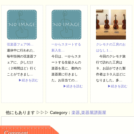
弦楽器フェア06…
一からスタートする
クレモナの工房のお
連休中に行われた、
新入生…
はなし１…
毎年恒例の弦楽器フ
今日は、一からスタ
今回のクレモナ旅
ェアに、少しだけ
ートする生徒さんの
行で訪れた工房は
（２時間ほど）行く
楽器を見に、都内の
９、お話ができた製
ことができまし…
楽器屋に行きまし
作者は３０人ほどに
▶続きを読む
た。お目当ての…
なりました。多…
▶続きを読む
▶続きを読む
他にもあります ▷▷▷ Category：
楽器
,
楽器屋譜面屋
Comment