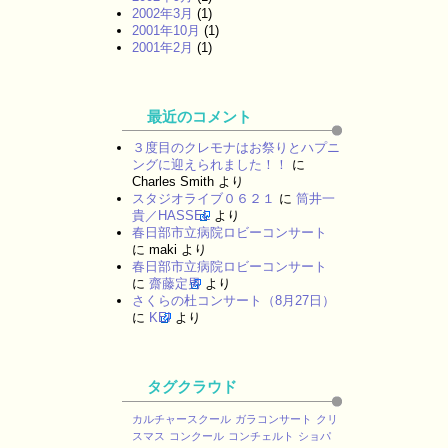
2002年3月
(1)
2001年10月
(1)
2001年2月
(1)
最近のコメント
３度目のクレモナはお祭りとハプニ
ングに迎えられました！！
に
Charles Smith
より
スタジオライブ０６２１
に
筒井一
貴／HASSEL
より
春日部市立病院ロビーコンサート
に
maki
より
春日部市立病院ロビーコンサート
に
齋藤定男
より
さくらの杜コンサート（8月27日）
に
KEI
より
タグクラウド
カルチャースクール
ガラコンサート
クリ
スマス
コンクール
コンチェルト
ショパ