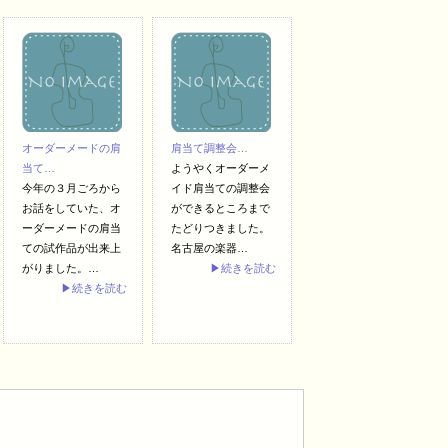
オーダーメードの肩
肩当て調整会…
当て…
ようやくオーダーメ
今年の３月ごろから
イド肩当ての調整会
お話をしていた、オ
ができるところまで
ーダーメードの肩当
たどりつきました。
ての試作品が出来上
名古屋の楽器…
がりました。…
▶続きを読む
▶続きを読む