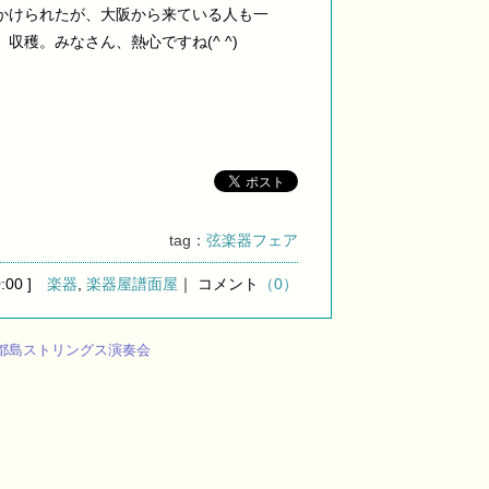
かけられたが、大阪から来ている人も一
穫。みなさん、熱心ですね(^ ^)
tag：
弦楽器フェア
0:00 ]
楽器
,
楽器屋譜面屋
｜ コメント
（0）
都島ストリングス演奏会