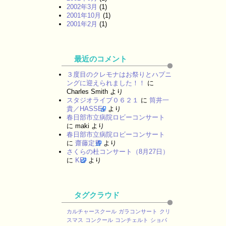
2002年3月
(1)
2001年10月
(1)
2001年2月
(1)
最近のコメント
３度目のクレモナはお祭りとハプニ
ングに迎えられました！！
に
Charles Smith
より
スタジオライブ０６２１
に
筒井一
貴／HASSEL
より
春日部市立病院ロビーコンサート
に
maki
より
春日部市立病院ロビーコンサート
に
齋藤定男
より
さくらの杜コンサート（8月27日）
に
KEI
より
タグクラウド
カルチャースクール
ガラコンサート
クリ
スマス
コンクール
コンチェルト
ショパ