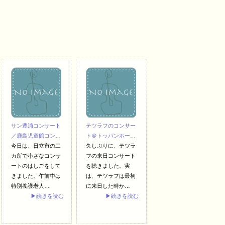
サン豊浦コンサート
テツラフのコンサー
／鹿島児童館コン…
ト＠トッパンホー…
今日は、日立市の二
久しぶりに、テツラ
カ所で小さなコンサ
フの来日コンサート
ートのはしごをして
を聴きました。実
きました。午前中は
は、テツラフは最初
特別養護老人…
に来日した時か…
▶続きを読む
▶続きを読む