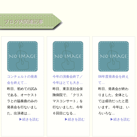
ブログ内関連記事
コンチェルトの発表
今年の演奏会終了／
06年度発表会を終え
会を終えて…
今年はとても大き…
て…
昨日、初めての試み
昨日、東京北社会保
昨日、発表会が終わ
である、オーケスト
険病院で、「クリス
りました。全体とし
ラとの協奏曲のみの
マスコンサート」を
ては成功だったと思
発表会を行ないまし
行ないました。今年
います。 今年は、い
た。出演者は…
６回目になる…
ろいろな…
▶続きを読む
▶続きを読む
▶続きを読む