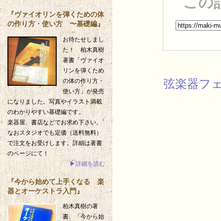
この
『ヴァイオリンを弾くための体
の作り方・使い方 〜基礎編』
お待たせしまし
た！ 柏木真樹
著書「ヴァイオ
リンを弾くため
弦楽器フェ
の体の作り方・
使い方」が発売
になりました。写真やイラスト満載
のわかりやすい基礎編です。
楽器屋、書店などでお求め下さい。
なおスタジオでも定価（送料無料）
で注文をお受けします。詳細は著書
のページにて！
▶詳細を読む
『今から始めて上手くなる 楽
器とオーケストラ入門』
柏木真樹の著
書、「今から始