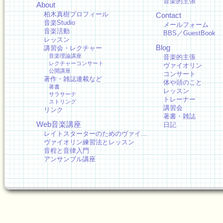
音楽的主張
About
柏木真樹プロフィール
Contact
音楽Studio
メールフォーム
音楽活動
BBS／GuestBook
レッスン
Blog
講習会・レクチャー
音楽理論講座
音楽的主張
レクチャーコンサート
ヴァイオリン
公開講座
コンサート
著作・雑誌連載など
体や頭のこと
著書
レッスン
サラサーテ
トレーナー
ストリング
講習会
リンク
著書・雑誌
Web音楽講座
日記
レイトスターターのためのヴァイ…
ヴァイオリン練習法とレッスン
音程と音律入門
アンサンブル講座