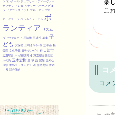
楽
ンコンクール
ジェフリー・ディーヴァー
テツラフ
ドレ会
ヒラリー・ハーン
ビオ
こ
ラ
ピタゴラスイッチ
ブルーマン
プロ・
ボ
オーケストラ
ペルルミューテル
ランティア
リズム
子
ヴィヴァルディ
三味線
三連符
募集
ども
安保徹
庄司さやか
弦
忘年会
接
春日部市
骨医
文化予算
日刊ゲンダイ
立病院
本
杉藤楽弓社
東京都交響楽団
玉木宏樹
火の鳥
笙
箏
薬
認知
認知心
理学
都島ストリングス
酒
霊感商法
青木
コ
十良
頭の働き
コメ