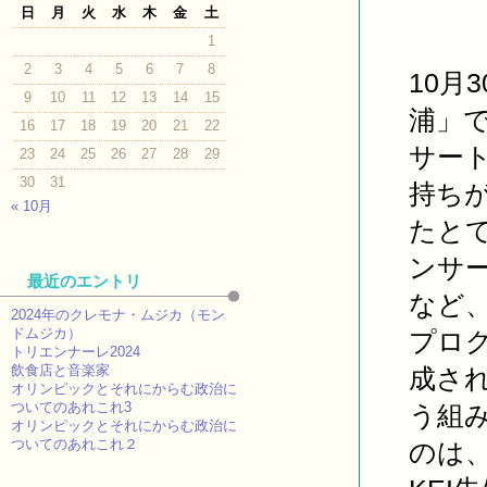
日
月
火
水
木
金
土
1
2
3
4
5
6
7
8
10月
9
10
11
12
13
14
15
浦」
16
17
18
19
20
21
22
サー
23
24
25
26
27
28
29
30
31
持ち
« 10月
たと
ンサ
最近のエントリ
など
2024年のクレモナ・ムジカ（モン
ドムジカ）
プロ
トリエンナーレ2024
飲食店と音楽家
成さ
オリンピックとそれにからむ政治に
ついてのあれこれ3
う組
オリンピックとそれにからむ政治に
ついてのあれこれ２
のは