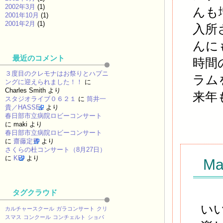
2002年3月
(1)
んも
2001年10月
(1)
2001年2月
(1)
入所
んに
最近のコメント
時間
３度目のクレモナはお祭りとハプニ
ラム
ングに迎えられました！！
に
Charles Smith
より
来年
スタジオライブ０６２１
に
筒井一
貴／HASSEL
より
春日部市立病院ロビーコンサート
に
maki
より
春日部市立病院ロビーコンサート
に
齋藤定男
より
さくらの杜コンサート（8月27日）
に
KEI
より
Ma
タグクラウド
い
カルチャースクール
ガラコンサート
クリ
スマス
コンクール
コンチェルト
ショパ