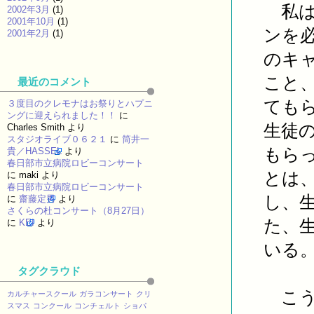
私は
2002年3月
(1)
2001年10月
(1)
ンを
2001年2月
(1)
のキ
こと
最近のコメント
ても
３度目のクレモナはお祭りとハプニ
ングに迎えられました！！
に
生徒
Charles Smith
より
スタジオライブ０６２１
に
筒井一
もら
貴／HASSEL
より
春日部市立病院ロビーコンサート
とは
に
maki
より
春日部市立病院ロビーコンサート
し、
に
齋藤定男
より
さくらの杜コンサート（8月27日）
た、
に
KEI
より
いる
タグクラウド
こう
カルチャースクール
ガラコンサート
クリ
スマス
コンクール
コンチェルト
ショパ