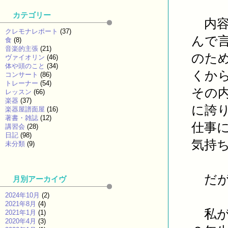
カテゴリー
内容
クレモナレポート
(37)
んで
食
(8)
音楽的主張
(21)
のた
ヴァイオリン
(46)
体や頭のこと
(34)
くか
コンサート
(86)
トレーナー
(54)
その
レッスン
(66)
楽器
(37)
に誇
楽器屋譜面屋
(16)
著書・雑誌
(12)
仕事
講習会
(28)
日記
(98)
気持
未分類
(9)
だが
月別アーカイヴ
2024年10月
(2)
2021年8月
(4)
私が
2021年1月
(1)
2020年4月
(3)