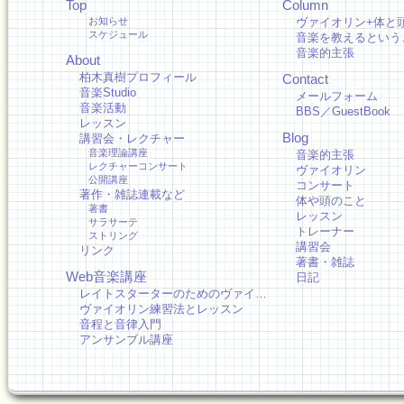
Top
Column
お知らせ
ヴァイオリン+体と
スケジュール
音楽を教えるという
音楽的主張
About
柏木真樹プロフィール
Contact
音楽Studio
メールフォーム
音楽活動
BBS／GuestBook
レッスン
Blog
講習会・レクチャー
音楽理論講座
音楽的主張
レクチャーコンサート
ヴァイオリン
公開講座
コンサート
著作・雑誌連載など
体や頭のこと
著書
レッスン
サラサーテ
トレーナー
ストリング
講習会
リンク
著書・雑誌
Web音楽講座
日記
レイトスターターのためのヴァイ…
ヴァイオリン練習法とレッスン
音程と音律入門
アンサンブル講座