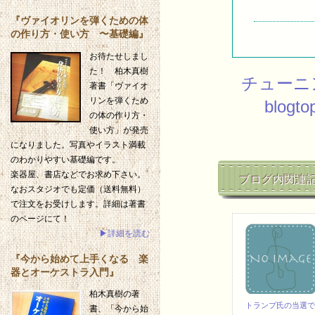
『ヴァイオリンを弾くための体
の作り方・使い方 〜基礎編』
お待たせしまし
た！ 柏木真樹
チューニ
著書「ヴァイオ
リンを弾くため
blogto
の体の作り方・
使い方」が発売
になりました。写真やイラスト満載
のわかりやすい基礎編です。
楽器屋、書店などでお求め下さい。
ブログ内関連
なおスタジオでも定価（送料無料）
で注文をお受けします。詳細は著書
のページにて！
▶詳細を読む
『今から始めて上手くなる 楽
器とオーケストラ入門』
柏木真樹の著
トランプ氏の当選で
書、「今から始