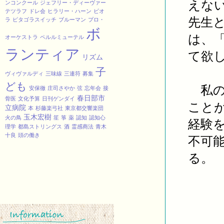
えな
ンコンクール
ジェフリー・ディーヴァー
テツラフ
ドレ会
ヒラリー・ハーン
ビオ
先生
ラ
ピタゴラスイッチ
ブルーマン
プロ・
ボ
は、
オーケストラ
ペルルミューテル
ランティア
て欲
リズム
子
ヴィヴァルディ
三味線
三連符
募集
ども
私の
安保徹
庄司さやか
弦
忘年会
接
春日部市
骨医
文化予算
日刊ゲンダイ
こと
立病院
本
杉藤楽弓社
東京都交響楽団
玉木宏樹
火の鳥
笙
箏
薬
認知
認知心
経験
理学
都島ストリングス
酒
霊感商法
青木
十良
頭の働き
不可
る。