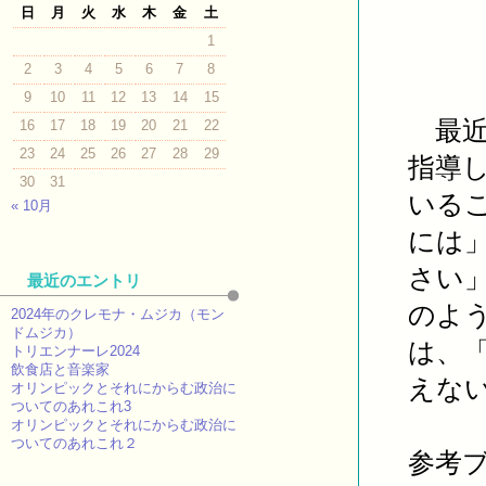
日
月
火
水
木
金
土
1
2
3
4
5
6
7
8
9
10
11
12
13
14
15
最近
16
17
18
19
20
21
22
23
24
25
26
27
28
29
指導
30
31
いる
« 10月
には
さい
最近のエントリ
のよ
2024年のクレモナ・ムジカ（モン
ドムジカ）
は、
トリエンナーレ2024
飲食店と音楽家
えな
オリンピックとそれにからむ政治に
ついてのあれこれ3
オリンピックとそれにからむ政治に
ついてのあれこれ２
参考