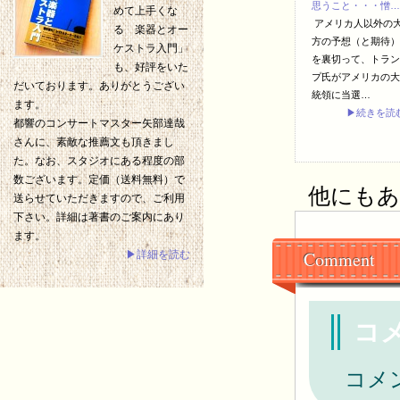
思うこと・・・憎…
めて上手くな
アメリカ人以外の
る 楽器とオー
方の予想（と期待）
ケストラ入門」
を裏切って、トラン
も、好評をいた
プ氏がアメリカの大
だいております。ありがとうござい
統領に当選…
ます。
▶続きを読
都響のコンサートマスター矢部達哉
さんに、素敵な推薦文も頂きまし
た。なお、スタジオにある程度の部
数ございます。定価（送料無料）で
他にもあり
送らせていただきますので、ご利用
下さい。詳細は著書のご案内にあり
ます。
Comment
▶詳細を読む
コ
コメ