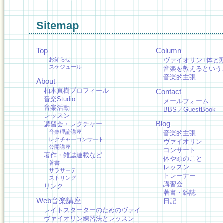
Sitemap
Top
Column
お知らせ
ヴァイオリン+体と
スケジュール
音楽を教えるという
音楽的主張
About
柏木真樹プロフィール
Contact
音楽Studio
メールフォーム
音楽活動
BBS／GuestBook
レッスン
Blog
講習会・レクチャー
音楽理論講座
音楽的主張
レクチャーコンサート
ヴァイオリン
公開講座
コンサート
著作・雑誌連載など
体や頭のこと
著書
レッスン
サラサーテ
トレーナー
ストリング
講習会
リンク
著書・雑誌
Web音楽講座
日記
レイトスターターのためのヴァイ…
ヴァイオリン練習法とレッスン