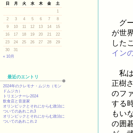
日
月
火
水
木
金
土
1
2
3
4
5
6
7
8
グー
9
10
11
12
13
14
15
が世
16
17
18
19
20
21
22
した
23
24
25
26
27
28
29
30
31
イン
« 10月
私は
最近のエントリ
正樹
2024年のクレモナ・ムジカ（モン
ドムジカ）
のフ
トリエンナーレ2024
飲食店と音楽家
する
オリンピックとそれにからむ政治に
ついてのあれこれ3
もい
オリンピックとそれにからむ政治に
ついてのあれこれ２
の囲