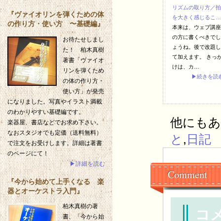
リズムの取り方／拍
『ヴァイオリンを弾くための体
を大きく感じるこ…
の作り方・使い方 〜基礎編』
本来は、ウェブ講座
の方に書くべきでし
お待たせしまし
ょうね。後で改題し
た！ 柏木真樹
て加えます。 きっ
著書「ヴァイオ
けは、カ…
リンを弾くため
▶続きを読
の体の作り方・
使い方」が発売
になりました。写真やイラスト満載
のわかりやすい基礎編です。
他にもあり
楽器屋、書店などでお求め下さい。
なおスタジオでも定価（送料無料）
と
,
日記
で注文をお受けします。詳細は著書
のページにて！
▶詳細を読む
Comment
『今から始めて上手くなる 楽
器とオーケストラ入門』
柏木真樹の著
コ
書、「今から始