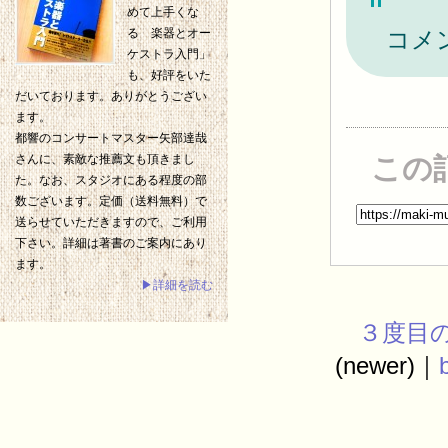
めて上手くな
コメ
る 楽器とオー
ケストラ入門」
も、好評をいた
だいております。ありがとうござい
ます。
都響のコンサートマスター矢部達哉
この
さんに、素敵な推薦文も頂きまし
た。なお、スタジオにある程度の部
数ございます。定価（送料無料）で
送らせていただきますので、ご利用
下さい。詳細は著書のご案内にあり
ます。
▶詳細を読む
３度目
(newer)｜