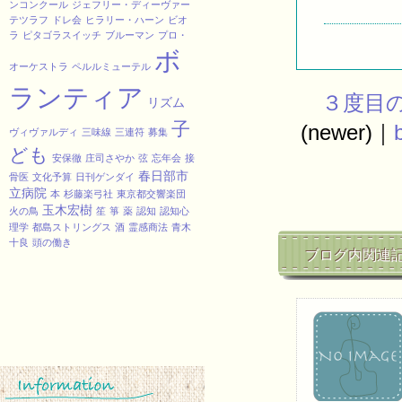
ンコンクール
ジェフリー・ディーヴァー
テツラフ
ドレ会
ヒラリー・ハーン
ビオ
ラ
ピタゴラスイッチ
ブルーマン
プロ・
ボ
オーケストラ
ペルルミューテル
ランティア
３度目
リズム
子
(newer)｜
ヴィヴァルディ
三味線
三連符
募集
ども
安保徹
庄司さやか
弦
忘年会
接
春日部市
骨医
文化予算
日刊ゲンダイ
立病院
本
杉藤楽弓社
東京都交響楽団
玉木宏樹
火の鳥
笙
箏
薬
認知
認知心
理学
都島ストリングス
酒
霊感商法
青木
十良
頭の働き
ブログ内関連