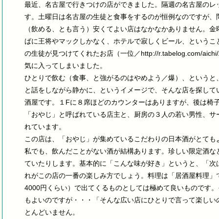
最近、名古屋で行きつけの店ができました。隔週の名古屋のレ
す。土曜日は名古屋の生徒と食事をするのが恒例なのですが、
（飲める、とも言う）安くてよい店はなかなかありません。金
ばに王将やマックしかなく、ホテルで寂しくビール、というこ
の生徒が見つけてくれたお店（一位／http://r.tabelog.com/aichi/
気に入ってしまいました。
ひとりで飲む（食事、と強がるのはやめよう／爆）、というと
と話をしながら静かに、というイメージで、そんな店を探して
酒屋です。１Fに８席ほどのカウンターはありますが、後は椅
「おやじ」と呼ばれている店主と、厨房の３人の若い男性、サ
れています。
この店は、「おやじ」が集めているこだわりの日本酒がとても
私でも、飲んだことがない酒が結構あります。珍しい限定酒な
ていたりします。基本的に「こんな味が好き」というと、「次
れがこの店の一番の楽しみ方でしょう。料理は「居酒屋料理」で
4000円くらい）で出てくるものとしては極めて良いものです
もよいのですが・・・「そんな広い店にひとりで言って楽しい
とんどいません。