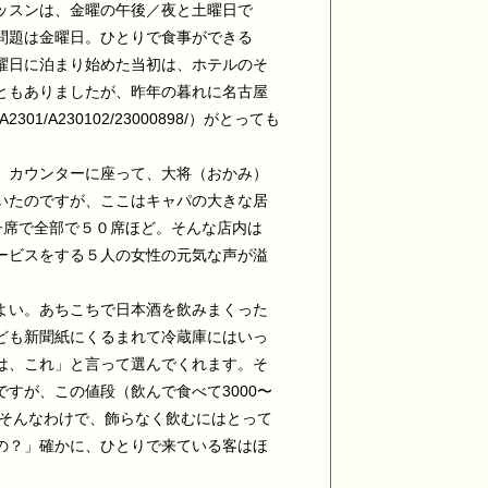
ッスンは、金曜の午後／夜と土曜日で
問題は金曜日。ひとりで食事ができる
曜日に泊まり始めた当初は、ホテルのそ
ともありましたが、昨年の暮れに名古屋
A2301/A230102/23000898/）がとっても
、カウンターに座って、大将（おかみ）
いたのですが、ここはキャパの大きな居
子席で全部で５０席ほど。そんな店内は
ービスをする５人の女性の元気な声が溢
よい。あちこちで日本酒を飲みまくった
ども新聞紙にくるまれて冷蔵庫にはいっ
は、これ」と言って選んでくれます。そ
すが、この値段（飲んで食べて3000〜
。そんなわけで、飾らなく飲むにはとって
の？」確かに、ひとりで来ている客はほ