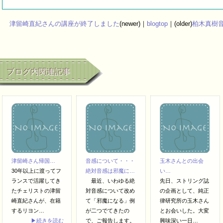
津留崎直紀さんの講座が終了しました
(newer)｜
blogtop
｜(older)
柏木真樹
ブログ内関連記事
津留崎さん帰国…
音感について・・・
玉木さんとの出会
30年以上に渡ってフ
絶対音感は邪魔に…
い…
ランスで活躍してき
最近、いわゆる絶
先日、ストリング誌
たチェリストの津留
対音感について改め
の企画として、純正
崎直紀さんが、在籍
て「邪魔になる」例
律研究所の玉木さん
するリヨン…
が二つでてきたの
とお会いした。大変
▶続きを読む
で、ご報告します。
興味深い一日…