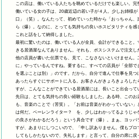
この店は、働いている人たちを眺めているだけでも楽しい。完
働いている女の子は、20歳近辺の若い子が４人。少しお姉様
口」（笑）。なんたって、初めていった時から「おっちゃん、
ら（爆）。なのに、とっても気持ちの良いホスピタリティを感
これと話をして納得しました。
最初に驚いたのは、働いている人が全員、会計ができること。
きる居酒屋なんてありません。それも、ポスシステムで注文し
他の店員が書いた伝票でも、見て、こなさないといけません。
に」やっているんですね。要するに、すべての店員が「全部で
を選ぶことは別）」のです。だから、自分で進んで仕事を見つ
あったらすぐにサポートに入る。お客さんがきょろきょろした
すが、こんなことができている居酒屋には、長いこと出会って
先日は、とても気持ちの良い経験もしました。ある時、このお
も、音楽のことで（苦笑）。「お前は音楽がわかっていない」
は何だ。ベーレンライター？ を、少しはわかってるようじゃ
の良さがわかるだろう」という具合です（爆）。まぁ、ヨッパ
すが、あまりにしつこいので、「申し訳ありません。僕もプロ
してもしかたないので、失礼します」と言って、自分の席に戻