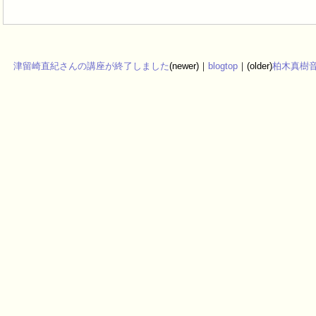
津留崎直紀さんの講座が終了しました
(newer)｜
blogtop
｜(older)
柏木真樹