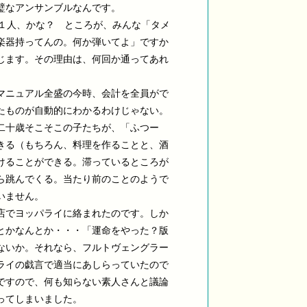
璧なアンサンブルなんです。
が１人、かな？ ところが、みんな「タメ
楽器持ってんの。何か弾いてよ」ですか
じます。その理由は、何回か通ってあれ
マニュアル全盛の今時、会計を全員がで
たものが自動的にわかるわけじゃない。
二十歳そこそこの子たちが、「ふつー
きる（もちろん、料理を作ることと、酒
けることができる。滞っているところが
ら跳んでくる。当たり前のことのようで
いません。
店でヨッパライに絡まれたのです。しか
とかなんとか・・・「運命をやった？版
ないか。それなら、フルトヴェングラー
ライの戯言で適当にあしらっていたので
ですので、何も知らない素人さんと議論
ってしまいました。