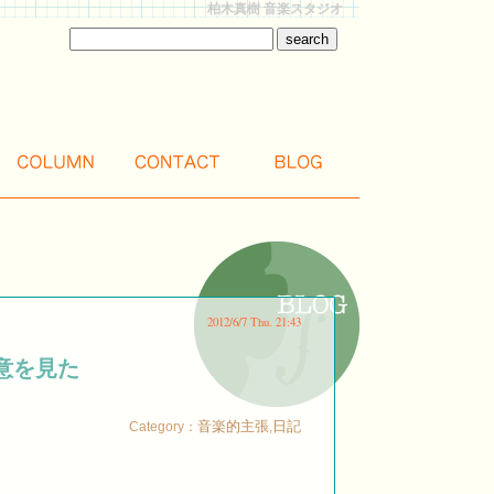
柏木真樹 音楽スタジオ
2012/6/7 Thu. 21:43
意を見た
音楽的主張
日記
Category：
,