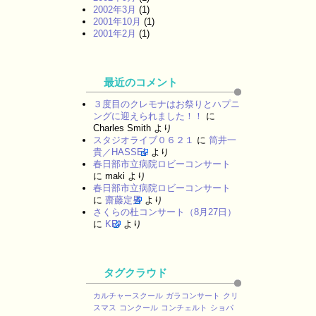
2002年3月
(1)
2001年10月
(1)
2001年2月
(1)
最近のコメント
３度目のクレモナはお祭りとハプニ
ングに迎えられました！！
に
Charles Smith
より
スタジオライブ０６２１
に
筒井一
貴／HASSEL
より
春日部市立病院ロビーコンサート
に
maki
より
春日部市立病院ロビーコンサート
に
齋藤定男
より
さくらの杜コンサート（8月27日）
に
KEI
より
タグクラウド
カルチャースクール
ガラコンサート
クリ
スマス
コンクール
コンチェルト
ショパ