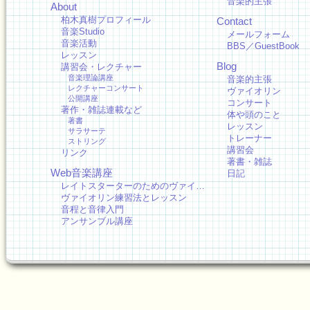
音楽的主張
About
柏木真樹プロフィール
Contact
音楽Studio
メールフォーム
音楽活動
BBS／GuestBook
レッスン
Blog
講習会・レクチャー
音楽理論講座
音楽的主張
レクチャーコンサート
ヴァイオリン
公開講座
コンサート
著作・雑誌連載など
体や頭のこと
著書
レッスン
サラサーテ
トレーナー
ストリング
講習会
リンク
著書・雑誌
Web音楽講座
日記
レイトスターターのためのヴァイ…
ヴァイオリン練習法とレッスン
音程と音律入門
アンサンブル講座