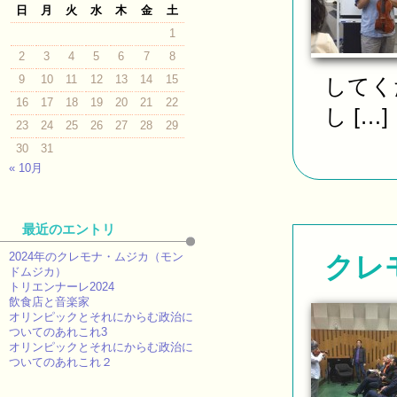
日
月
火
水
木
金
土
1
2
3
4
5
6
7
8
9
10
11
12
13
14
15
してく
16
17
18
19
20
21
22
し […]
23
24
25
26
27
28
29
30
31
« 10月
最近のエントリ
2024年のクレモナ・ムジカ（モン
クレ
ドムジカ）
トリエンナーレ2024
飲食店と音楽家
オリンピックとそれにからむ政治に
ついてのあれこれ3
オリンピックとそれにからむ政治に
ついてのあれこれ２