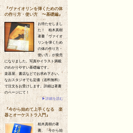
『ヴァイオリンを弾くための体
の作り方・使い方 〜基礎編』
お待たせしまし
た！ 柏木真樹
著書「ヴァイオ
リンを弾くため
の体の作り方・
使い方」が発売
になりました。写真やイラスト満載
のわかりやすい基礎編です。
楽器屋、書店などでお求め下さい。
なおスタジオでも定価（送料無料）
で注文をお受けします。詳細は著書
のページにて！
▶詳細を読む
『今から始めて上手くなる 楽
器とオーケストラ入門』
柏木真樹の著
書、「今から始