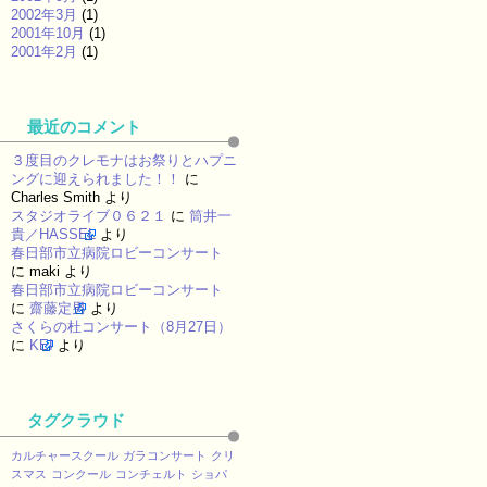
2002年3月
(1)
2001年10月
(1)
2001年2月
(1)
最近のコメント
３度目のクレモナはお祭りとハプニ
ングに迎えられました！！
に
Charles Smith
より
スタジオライブ０６２１
に
筒井一
貴／HASSEL
より
春日部市立病院ロビーコンサート
に
maki
より
春日部市立病院ロビーコンサート
に
齋藤定男
より
さくらの杜コンサート（8月27日）
に
KEI
より
タグクラウド
カルチャースクール
ガラコンサート
クリ
スマス
コンクール
コンチェルト
ショパ