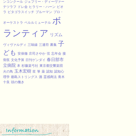
ンコンクール
ジェフリー・ディーヴァー
テツラフ
ドレ会
ヒラリー・ハーン
ビオ
ラ
ピタゴラスイッチ
ブルーマン
プロ・
ボ
オーケストラ
ペルルミューテル
ランティア
リズム
子
ヴィヴァルディ
三味線
三連符
募集
ども
安保徹
庄司さやか
弦
忘年会
接
春日部市
骨医
文化予算
日刊ゲンダイ
立病院
本
杉藤楽弓社
東京都交響楽団
玉木宏樹
火の鳥
笙
箏
薬
認知
認知心
理学
都島ストリングス
酒
霊感商法
青木
十良
頭の働き