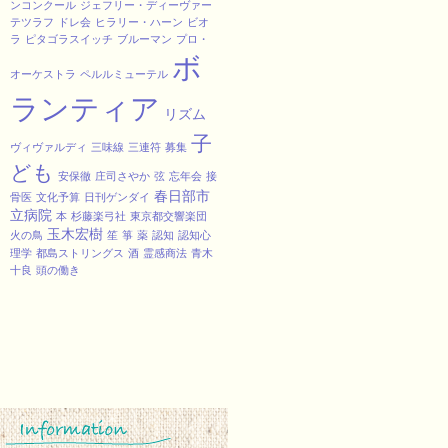
ンコンクール
ジェフリー・ディーヴァー
テツラフ
ドレ会
ヒラリー・ハーン
ビオ
ラ
ピタゴラスイッチ
ブルーマン
プロ・
ボ
オーケストラ
ペルルミューテル
ランティア
リズム
子
ヴィヴァルディ
三味線
三連符
募集
ども
安保徹
庄司さやか
弦
忘年会
接
春日部市
骨医
文化予算
日刊ゲンダイ
立病院
本
杉藤楽弓社
東京都交響楽団
玉木宏樹
火の鳥
笙
箏
薬
認知
認知心
理学
都島ストリングス
酒
霊感商法
青木
十良
頭の働き