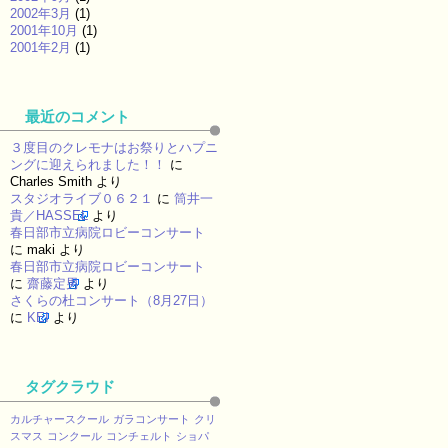
2002年3月
(1)
2001年10月
(1)
2001年2月
(1)
最近のコメント
３度目のクレモナはお祭りとハプニ
ングに迎えられました！！
に
Charles Smith
より
スタジオライブ０６２１
に
筒井一
貴／HASSEL
より
春日部市立病院ロビーコンサート
に
maki
より
春日部市立病院ロビーコンサート
に
齋藤定男
より
さくらの杜コンサート（8月27日）
に
KEI
より
タグクラウド
カルチャースクール
ガラコンサート
クリ
スマス
コンクール
コンチェルト
ショパ