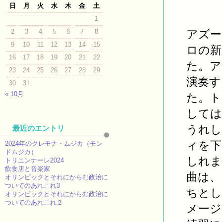
日
月
火
水
木
金
土
1
2
3
4
5
6
7
8
アズー
9
10
11
12
13
14
15
ロの新
16
17
18
19
20
21
22
た。ア
23
24
25
26
27
28
29
演奏す
30
31
« 10月
た。ト
しては
うれし
最近のエントリ
ィを下
2024年のクレモナ・ムジカ（モン
ドムジカ）
しれま
トリエンナーレ2024
飲食店と音楽家
曲は、
オリンピックとそれにからむ政治に
ついてのあれこれ3
ちとし
オリンピックとそれにからむ政治に
ついてのあれこれ２
メージ