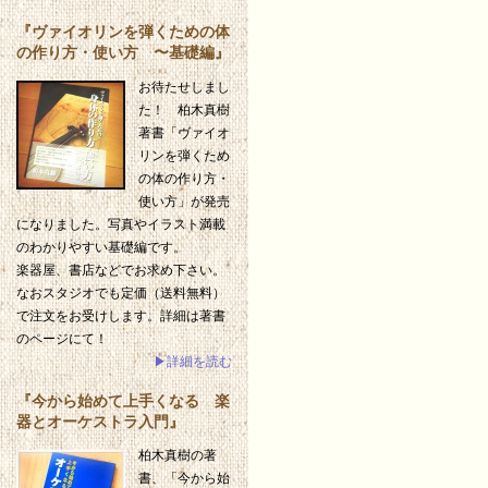
『ヴァイオリンを弾くための体
の作り方・使い方 〜基礎編』
お待たせしまし
た！ 柏木真樹
著書「ヴァイオ
リンを弾くため
の体の作り方・
使い方」が発売
になりました。写真やイラスト満載
のわかりやすい基礎編です。
楽器屋、書店などでお求め下さい。
なおスタジオでも定価（送料無料）
で注文をお受けします。詳細は著書
のページにて！
▶詳細を読む
『今から始めて上手くなる 楽
器とオーケストラ入門』
柏木真樹の著
書、「今から始