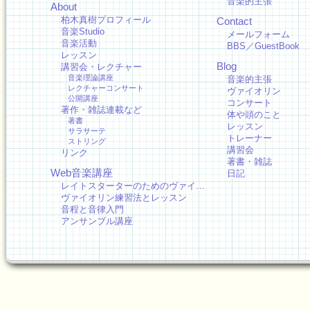
音楽的主張
About
柏木真樹プロフィール
Contact
音楽Studio
メールフォーム
音楽活動
BBS／GuestBook
レッスン
Blog
講習会・レクチャー
音楽理論講座
音楽的主張
レクチャーコンサート
ヴァイオリン
公開講座
コンサート
著作・雑誌連載など
体や頭のこと
著書
レッスン
サラサーテ
トレーナー
ストリング
講習会
リンク
著書・雑誌
Web音楽講座
日記
レイトスターターのためのヴァイ…
ヴァイオリン練習法とレッスン
音程と音律入門
アンサンブル講座