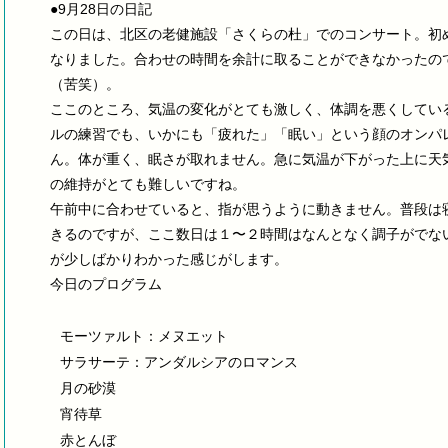
●9月28日の日記
この日は、北区の老健施設「さくらの杜」でのコンサート。初
なりました。合わせの時間を余計に取ることができなかったの
（苦笑）。
ここのところ、気温の変化がとても激しく、体調を悪くしてい
ルの練習でも、いかにも「疲れた」「眠い」という顔のオンパ
ん。体が重く、眠さが取れません。急に気温が下がった上に天
の維持がとても難しいですね。
午前中に合わせていると、指が思うように動きません。普段は
きるのですが、ここ数日は１〜２時間はなんとなく調子がでな
が少しばかりわかった感じがします。
今日のプログラム
モーツァルト：メヌエット
サラサーテ：アンダルシアのロマンス
月の砂漠
宵待草
赤とんぼ