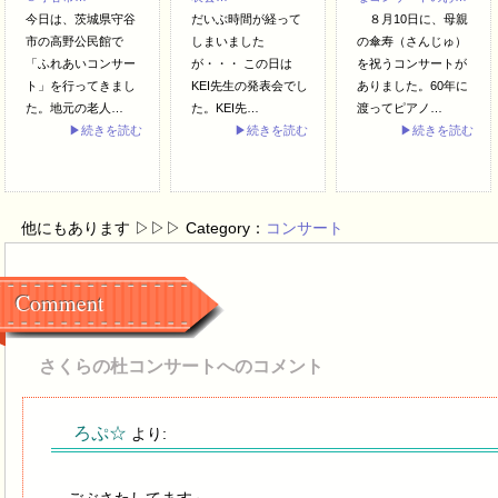
今日は、茨城県守谷
だいぶ時間が経って
８月10日に、母親
市の高野公民館で
しまいました
の傘寿（さんじゅ）
「ふれあいコンサー
が・・・ この日は
を祝うコンサートが
ト」を行ってきまし
KEI先生の発表会でし
ありました。60年に
た。地元の老人…
た。KEI先…
渡ってピアノ…
▶続きを読む
▶続きを読む
▶続きを読む
他にもあります ▷▷▷ Category：
コンサート
Comment
さくらの杜コンサートへのコメント
ろぷ☆
より: