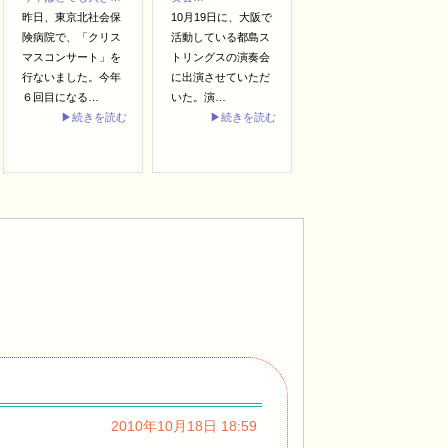
昨日、東京北社会保
10月19日に、大阪で
険病院で、「クリス
活動している都島ス
マスコンサート」を
トリングスの演奏会
行ないました。今年
に出演させていただ
６回目になる…
いた。演…
▶続きを読む
▶続きを読む
2010年10月18日 18:59