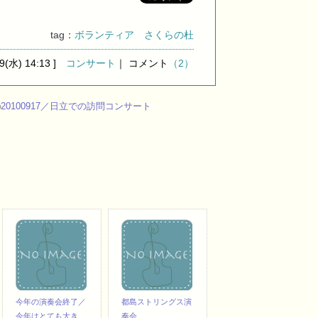
tag：
ボランティア
さくらの杜
29(水) 14:13 ]
コンサート
｜ コメント
（2）
)
20100917／日立での訪問コンサート
今年の演奏会終了／
都島ストリングス演
今年はとても大き…
奏会…