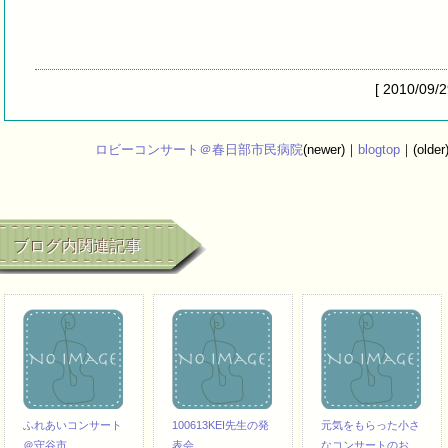
[ 2010/09/
ロビーコンサート＠春日部市民病院
(newer)｜
blogtop
｜(older
ブログ内関連記事
ふれあいコンサート
100613KEI先生の発
元気をもらった小さ
＠守谷市…
表会…
なコンサートのお…