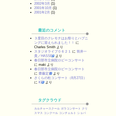
2002年3月
(1)
2001年10月
(1)
2001年2月
(1)
最近のコメント
３度目のクレモナはお祭りとハプニ
ングに迎えられました！！
に
Charles Smith
より
スタジオライブ０６２１
に
筒井一
貴／HASSEL
より
春日部市立病院ロビーコンサート
に
maki
より
春日部市立病院ロビーコンサート
に
齋藤定男
より
さくらの杜コンサート（8月27日）
に
KEI
より
タグクラウド
カルチャースクール
ガラコンサート
クリ
スマス
コンクール
コンチェルト
ショパ