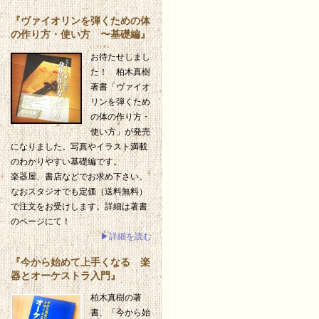
『ヴァイオリンを弾くための体
の作り方・使い方 〜基礎編』
お待たせしまし
た！ 柏木真樹
著書「ヴァイオ
リンを弾くため
の体の作り方・
使い方」が発売
になりました。写真やイラスト満載
のわかりやすい基礎編です。
楽器屋、書店などでお求め下さい。
なおスタジオでも定価（送料無料）
で注文をお受けします。詳細は著書
のページにて！
▶詳細を読む
『今から始めて上手くなる 楽
器とオーケストラ入門』
柏木真樹の著
書、「今から始