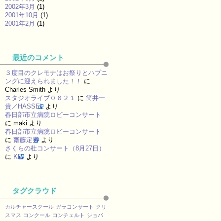
2002年3月
(1)
2001年10月
(1)
2001年2月
(1)
最近のコメント
３度目のクレモナはお祭りとハプニ
ングに迎えられました！！
に
Charles Smith
より
スタジオライブ０６２１
に
筒井一
貴／HASSEL
より
春日部市立病院ロビーコンサート
に
maki
より
春日部市立病院ロビーコンサート
に
齋藤定男
より
さくらの杜コンサート（8月27日）
に
KEI
より
タグクラウド
カルチャースクール
ガラコンサート
クリ
スマス
コンクール
コンチェルト
ショパ