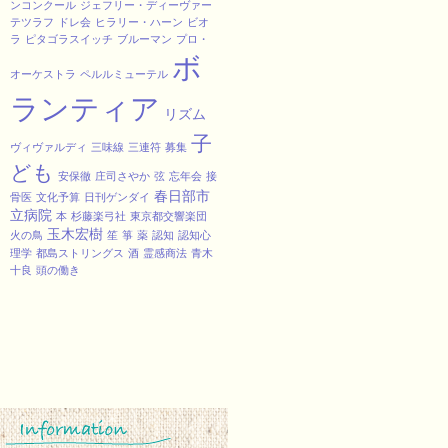
ンコンクール
ジェフリー・ディーヴァー
テツラフ
ドレ会
ヒラリー・ハーン
ビオ
ラ
ピタゴラスイッチ
ブルーマン
プロ・
ボ
オーケストラ
ペルルミューテル
ランティア
リズム
子
ヴィヴァルディ
三味線
三連符
募集
ども
安保徹
庄司さやか
弦
忘年会
接
春日部市
骨医
文化予算
日刊ゲンダイ
立病院
本
杉藤楽弓社
東京都交響楽団
玉木宏樹
火の鳥
笙
箏
薬
認知
認知心
理学
都島ストリングス
酒
霊感商法
青木
十良
頭の働き