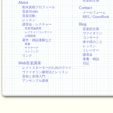
音楽的主張
About
柏木真樹プロフィール
Contact
音楽Studio
メールフォーム
音楽活動
BBS／GuestBook
レッスン
Blog
講習会・レクチャー
音楽理論講座
音楽的主張
レクチャーコンサート
ヴァイオリン
公開講座
コンサート
著作・雑誌連載など
体や頭のこと
著書
レッスン
サラサーテ
トレーナー
ストリング
講習会
リンク
著書・雑誌
Web音楽講座
日記
レイトスターターのためのヴァイ…
ヴァイオリン練習法とレッスン
音程と音律入門
アンサンブル講座