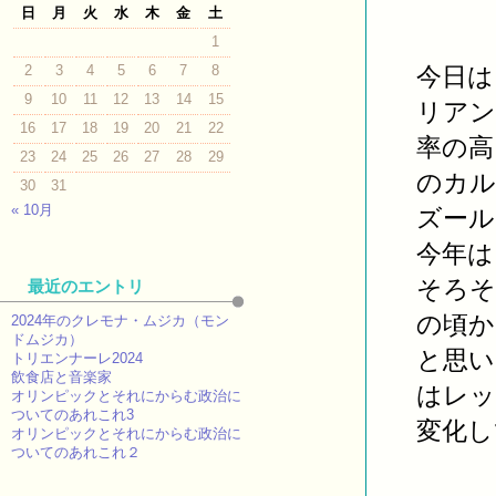
日
月
火
水
木
金
土
1
2
3
4
5
6
7
8
今日は
9
10
11
12
13
14
15
リアン
16
17
18
19
20
21
22
率の高
23
24
25
26
27
28
29
のカル
30
31
« 10月
ズール
今年は
そろそ
最近のエントリ
の頃か
2024年のクレモナ・ムジカ（モン
ドムジカ）
と思い
トリエンナーレ2024
飲食店と音楽家
はレッ
オリンピックとそれにからむ政治に
ついてのあれこれ3
変化し
オリンピックとそれにからむ政治に
ついてのあれこれ２