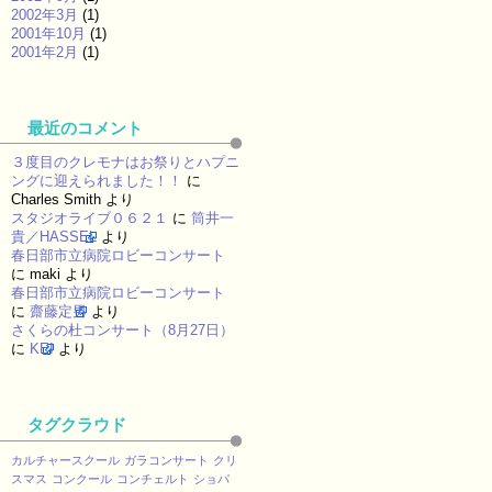
2002年3月
(1)
2001年10月
(1)
2001年2月
(1)
最近のコメント
３度目のクレモナはお祭りとハプニ
ングに迎えられました！！
に
Charles Smith
より
スタジオライブ０６２１
に
筒井一
貴／HASSEL
より
春日部市立病院ロビーコンサート
に
maki
より
春日部市立病院ロビーコンサート
に
齋藤定男
より
さくらの杜コンサート（8月27日）
に
KEI
より
タグクラウド
カルチャースクール
ガラコンサート
クリ
スマス
コンクール
コンチェルト
ショパ