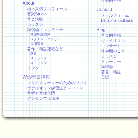
音楽的主張
About
柏木真樹プロフィール
Contact
音楽Studio
メールフォーム
音楽活動
BBS／GuestBook
レッスン
Blog
講習会・レクチャー
音楽理論講座
音楽的主張
レクチャーコンサート
ヴァイオリン
公開講座
コンサート
著作・雑誌連載など
体や頭のこと
著書
レッスン
サラサーテ
トレーナー
ストリング
講習会
リンク
著書・雑誌
Web音楽講座
日記
レイトスターターのためのヴァイ…
ヴァイオリン練習法とレッスン
音程と音律入門
アンサンブル講座