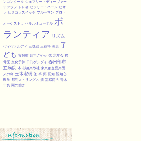
ンコンクール
ジェフリー・ディーヴァー
テツラフ
ドレ会
ヒラリー・ハーン
ビオ
ラ
ピタゴラスイッチ
ブルーマン
プロ・
ボ
オーケストラ
ペルルミューテル
ランティア
リズム
子
ヴィヴァルディ
三味線
三連符
募集
ども
安保徹
庄司さやか
弦
忘年会
接
春日部市
骨医
文化予算
日刊ゲンダイ
立病院
本
杉藤楽弓社
東京都交響楽団
玉木宏樹
火の鳥
笙
箏
薬
認知
認知心
理学
都島ストリングス
酒
霊感商法
青木
十良
頭の働き