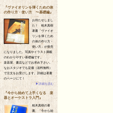
『ヴァイオリンを弾くための体
の作り方・使い方 〜基礎編』
お待たせしまし
た！ 柏木真樹
著書「ヴァイオ
リンを弾くため
の体の作り方・
使い方」が発売
になりました。写真やイラスト満載
のわかりやすい基礎編です。
楽器屋、書店などでお求め下さい。
なおスタジオでも定価（送料無料）
で注文をお受けします。詳細は著書
のページにて！
▶詳細を読む
『今から始めて上手くなる 楽
器とオーケストラ入門』
柏木真樹の著
書、「今から始