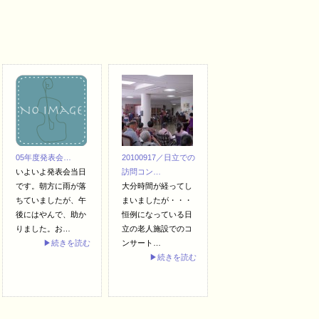
05年度発表会…
20100917／日立での
いよいよ発表会当日
訪問コン…
です。朝方に雨が落
大分時間が経ってし
ちていましたが、午
まいましたが・・・
後にはやんで、助か
恒例になっている日
りました。お…
立の老人施設でのコ
▶続きを読む
ンサート…
▶続きを読む