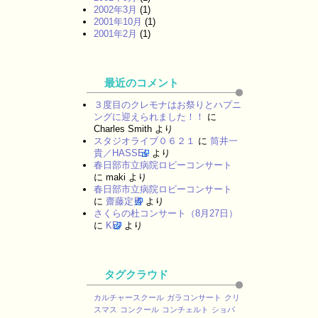
2002年3月
(1)
2001年10月
(1)
2001年2月
(1)
最近のコメント
３度目のクレモナはお祭りとハプニ
ングに迎えられました！！
に
Charles Smith
より
スタジオライブ０６２１
に
筒井一
貴／HASSEL
より
春日部市立病院ロビーコンサート
に
maki
より
春日部市立病院ロビーコンサート
に
齋藤定男
より
さくらの杜コンサート（8月27日）
に
KEI
より
タグクラウド
カルチャースクール
ガラコンサート
クリ
スマス
コンクール
コンチェルト
ショパ