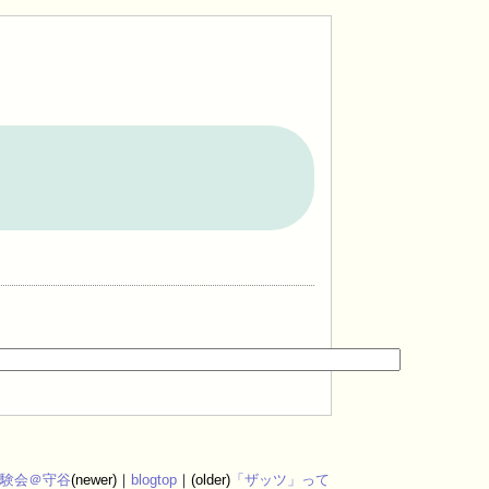
験会＠守谷
(newer)｜
blogtop
｜(older)
「ザッツ」って