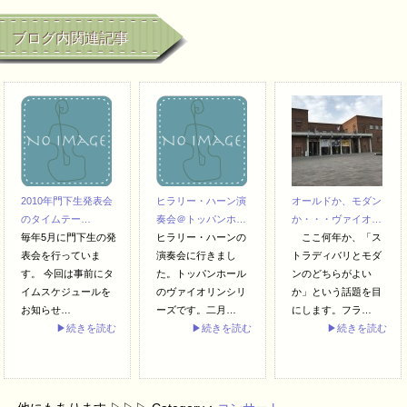
ブログ内関連記事
2010年門下生発表会
ヒラリー・ハーン演
オールドか、モダン
のタイムテー…
奏会＠トッパンホ…
か・・・ヴァイオ…
毎年5月に門下生の発
ヒラリー・ハーンの
ここ何年か、「ス
表会を行っていま
演奏会に行きまし
トラディバリとモダ
す。 今回は事前にタ
た。トッパンホール
ンのどちらがよい
イムスケジュールを
のヴァイオリンシリ
か」という話題を目
お知らせ…
ーズです。二月…
にします。フラ…
▶続きを読む
▶続きを読む
▶続きを読む