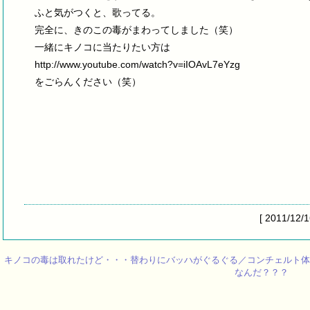
ふと気がつくと、歌ってる。
完全に、きのこの毒がまわってしました（笑）
一緒にキノコに当たりたい方は
http://www.youtube.com/watch?v=iIOAvL7eYzg
をごらんください（笑）
[ 2011/12/
キノコの毒は取れたけど・・・替わりにバッハがぐるぐる／コンチェルト体
なんだ？？？