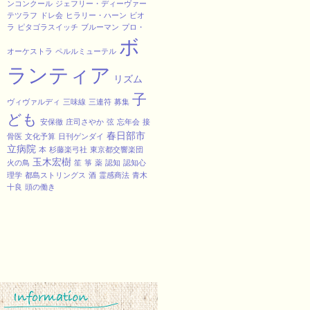
ンコンクール
ジェフリー・ディーヴァー
テツラフ
ドレ会
ヒラリー・ハーン
ビオ
ラ
ピタゴラスイッチ
ブルーマン
プロ・
ボ
オーケストラ
ペルルミューテル
ランティア
リズム
子
ヴィヴァルディ
三味線
三連符
募集
ども
安保徹
庄司さやか
弦
忘年会
接
春日部市
骨医
文化予算
日刊ゲンダイ
立病院
本
杉藤楽弓社
東京都交響楽団
玉木宏樹
火の鳥
笙
箏
薬
認知
認知心
理学
都島ストリングス
酒
霊感商法
青木
十良
頭の働き