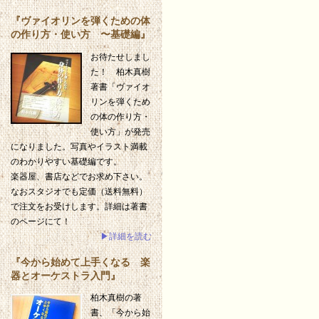
『ヴァイオリンを弾くための体
の作り方・使い方 〜基礎編』
お待たせしまし
た！ 柏木真樹
著書「ヴァイオ
リンを弾くため
の体の作り方・
使い方」が発売
になりました。写真やイラスト満載
のわかりやすい基礎編です。
楽器屋、書店などでお求め下さい。
なおスタジオでも定価（送料無料）
で注文をお受けします。詳細は著書
のページにて！
▶詳細を読む
『今から始めて上手くなる 楽
器とオーケストラ入門』
柏木真樹の著
書、「今から始