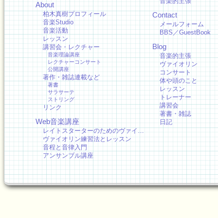
音楽的主張
About
柏木真樹プロフィール
Contact
音楽Studio
メールフォーム
音楽活動
BBS／GuestBook
レッスン
Blog
講習会・レクチャー
音楽理論講座
音楽的主張
レクチャーコンサート
ヴァイオリン
公開講座
コンサート
著作・雑誌連載など
体や頭のこと
著書
レッスン
サラサーテ
トレーナー
ストリング
講習会
リンク
著書・雑誌
Web音楽講座
日記
レイトスターターのためのヴァイ…
ヴァイオリン練習法とレッスン
音程と音律入門
アンサンブル講座