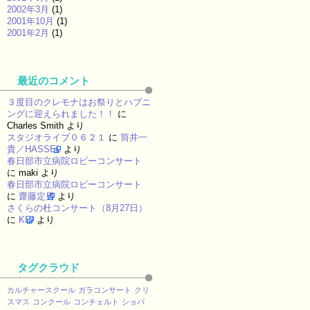
2002年3月
(1)
2001年10月
(1)
2001年2月
(1)
最近のコメント
３度目のクレモナはお祭りとハプニ
ングに迎えられました！！
に
Charles Smith
より
スタジオライブ０６２１
に
筒井一
貴／HASSEL
より
春日部市立病院ロビーコンサート
に
maki
より
春日部市立病院ロビーコンサート
に
齋藤定男
より
さくらの杜コンサート（8月27日）
に
KEI
より
タグクラウド
カルチャースクール
ガラコンサート
クリ
スマス
コンクール
コンチェルト
ショパ