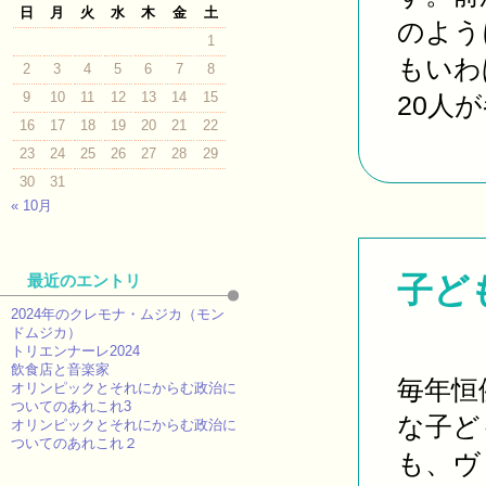
日
月
火
水
木
金
土
のよう
1
もいわ
2
3
4
5
6
7
8
9
10
11
12
13
14
15
20人が
16
17
18
19
20
21
22
23
24
25
26
27
28
29
30
31
« 10月
子ど
最近のエントリ
2024年のクレモナ・ムジカ（モン
ドムジカ）
トリエンナーレ2024
飲食店と音楽家
毎年恒
オリンピックとそれにからむ政治に
ついてのあれこれ3
な子ど
オリンピックとそれにからむ政治に
ついてのあれこれ２
も、ヴ