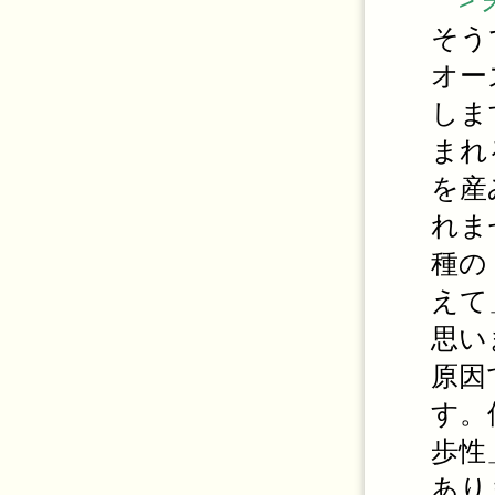
> 
そう
オー
しま
まれ
を産
れま
種の
えて
思い
原因
す。
歩性
あり