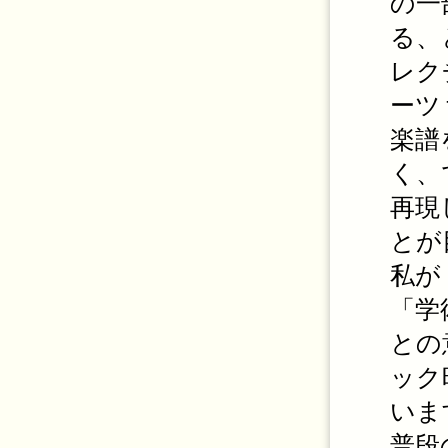
の一
る、
レク
ーツ
楽譜
く、
再現
とが
私が
「学
との
ック
いま
普段