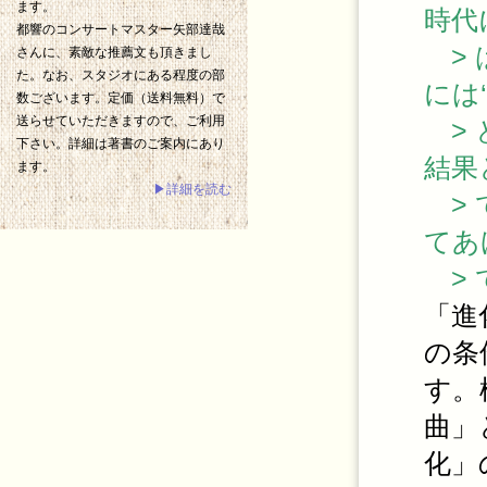
ます。
時代
都響のコンサートマスター矢部達哉
> 
さんに、素敵な推薦文も頂きまし
た。なお、スタジオにある程度の部
には
数ございます。定価（送料無料）で
送らせていただきますので、ご利用
> 
下さい。詳細は著書のご案内にあり
結果
ます。
▶詳細を読む
> 
てあ
> 
「進
の条
す。
曲」
化」