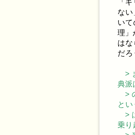
「キ
ない
いて
理」
はな
だろ
> 
典派
> 
とい
> 
乗り