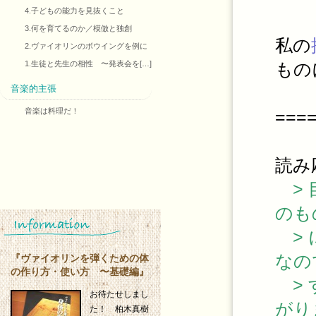
4.子どもの能力を見抜くこと
3.何を育てるのか／模倣と独創
私の
2.ヴァイオリンのボウイングを例に
1.生徒と先生の相性 〜発表会を[…]
もの
音楽的主張
音楽は料理だ！
===
読み
> 
のも
> 
なの
『ヴァイオリンを弾くための体
の作り方・使い方 〜基礎編』
> 
お待たせしまし
がり
た！ 柏木真樹