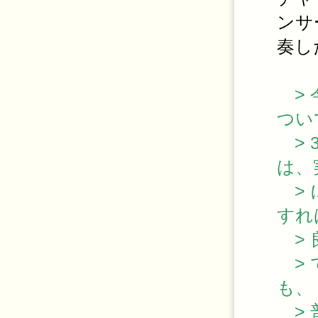
ンサ
奏し
> 
つい
> 
は、
> 
すれ
> 
> 
も、
> 