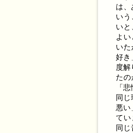
は、
いう
いと
よい
いた
好き
度解
たの
「悲
同じ
悪い
てい
同じ