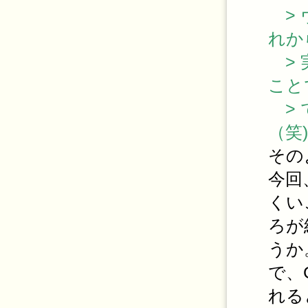
> 
れか
> 
こと
> 
（笑)
その
今回
くい
ろが
うか
で、
れる