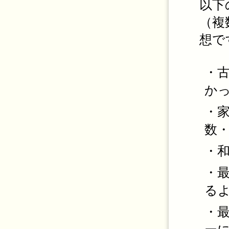
以下
（複
想で
・
か
・
数
・
・
る
・