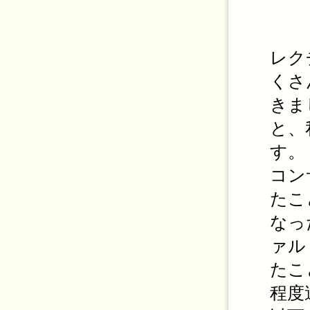
レク
くさ
きま
と、
す。
コン
たこ
なっ
ァル
たこ
程度