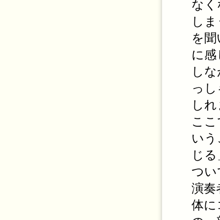
なく
しま
を聞
に感
しな
っし
しれ
ここ
いう
じる
つい
演奏
体に