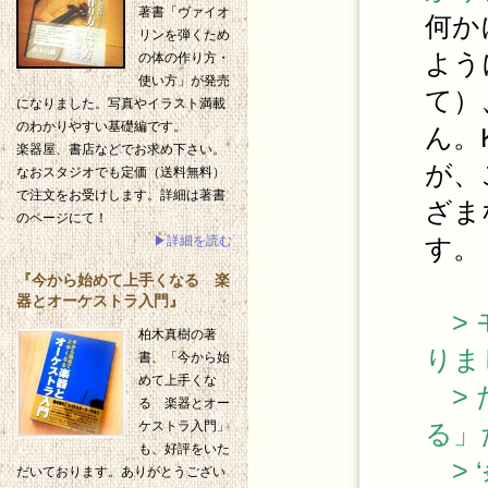
著書「ヴァイオ
何か
リンを弾くため
よう
の体の作り方・
使い方」が発売
て）
になりました。写真やイラスト満載
のわかりやすい基礎編です。
ん。
楽器屋、書店などでお求め下さい。
が、
なおスタジオでも定価（送料無料）
で注文をお受けします。詳細は著書
ざま
のページにて！
す。
▶詳細を読む
『今から始めて上手くなる 楽
器とオーケストラ入門』
> 
柏木真樹の著
りま
書、「今から始
めて上手くな
> 
る 楽器とオー
る」
ケストラ入門」
も、好評をいた
> 
だいております。ありがとうござい