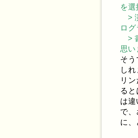
を選
> 
ログ
> 
思い
そう
しれ
リン
ると
は違
で、
に、