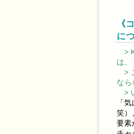
《
に
> 
は、
> 
なら
> 
「気
笑）
要素
チャ