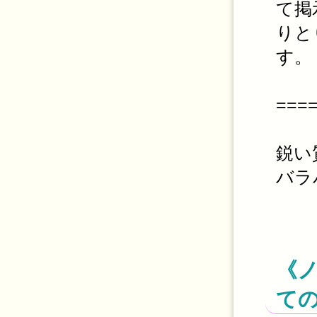
て掲
りと
す。
===
鋭い
バラ
《
て