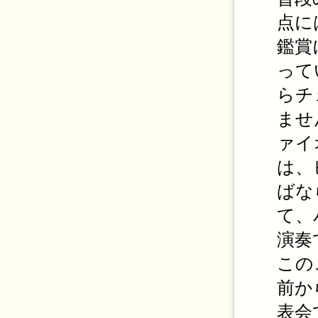
点に
鑑賞
って
らチ
ませ
ァイ
は、
ばな
て、
演奏
この
前か
表会