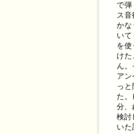
で弾
ス音
かな
いて
を使
けた
ん。
アン
っと
た。
分、
検討
いた