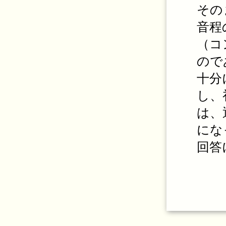
その
音程
（コ
ので
十分
し、
は、
にな
回答