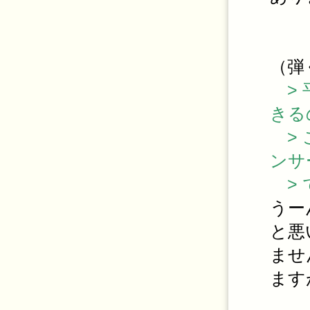
（弾
> 
きる
> 
ンサ
> 
うー
と悪
ませ
ます