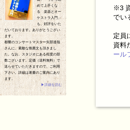
めて上手くな
※3
る 楽器とオー
でい
ケストラ入門」
も、好評をいた
だいております。ありがとうござい
定員
ます。
都響のコンサートマスター矢部達哉
資料
さんに、素敵な推薦文も頂きまし
ール
た。なお、スタジオにある程度の部
数ございます。定価（送料無料）で
送らせていただきますので、ご利用
下さい。詳細は著書のご案内にあり
ます。
▶詳細を読む