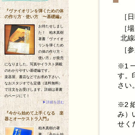
『ヴァイオリンを弾くための体
［日
の作り方・使い方 〜基礎編』
お待たせしまし
［場
た！ 柏木真樹
北線
著書「ヴァイオ
リンを弾くため
［参
の体の作り方・
使い方」が発売
※1
になりました。写真やイラスト満載
のわかりやすい基礎編です。
す。
楽器屋、書店などでお求め下さい。
なおスタジオでも定価（送料無料）
さい
で注文をお受けします。詳細は著書
のページにて！
▶詳細を読む
※2
み）
『今から始めて上手くなる 楽
器とオーケストラ入門』
せく
柏木真樹の著
書、「今から始