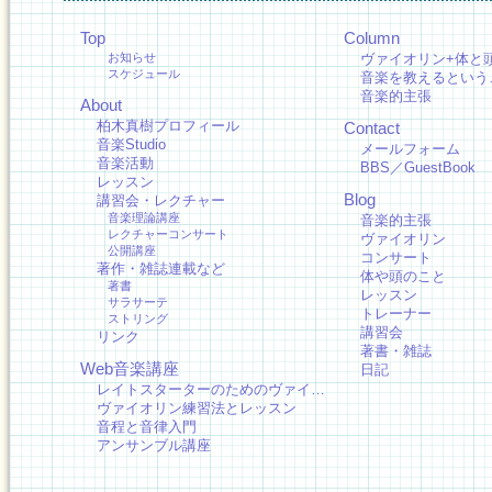
Top
Column
お知らせ
ヴァイオリン+体と
スケジュール
音楽を教えるという
音楽的主張
About
柏木真樹プロフィール
Contact
音楽Studio
メールフォーム
音楽活動
BBS／GuestBook
レッスン
Blog
講習会・レクチャー
音楽理論講座
音楽的主張
レクチャーコンサート
ヴァイオリン
公開講座
コンサート
著作・雑誌連載など
体や頭のこと
著書
レッスン
サラサーテ
トレーナー
ストリング
講習会
リンク
著書・雑誌
Web音楽講座
日記
レイトスターターのためのヴァイ…
ヴァイオリン練習法とレッスン
音程と音律入門
アンサンブル講座