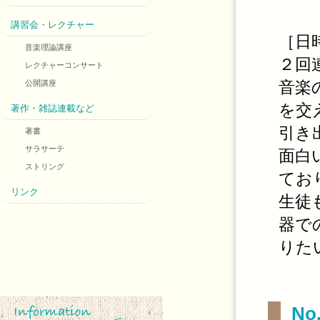
講習会・レクチャー
［日時
音楽理論講座
２回
レクチャーコンサート
音楽
公開講座
を交
著作・雑誌連載など
引き
著書
サラサーテ
面白
ストリング
てお
リンク
生徒
器で
りた
N