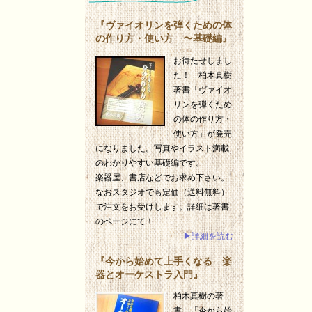
『ヴァイオリンを弾くための体
の作り方・使い方 〜基礎編』
お待たせしまし
た！ 柏木真樹
著書「ヴァイオ
リンを弾くため
の体の作り方・
使い方」が発売
になりました。写真やイラスト満載
のわかりやすい基礎編です。
楽器屋、書店などでお求め下さい。
なおスタジオでも定価（送料無料）
で注文をお受けします。詳細は著書
のページにて！
▶詳細を読む
『今から始めて上手くなる 楽
器とオーケストラ入門』
柏木真樹の著
書、「今から始