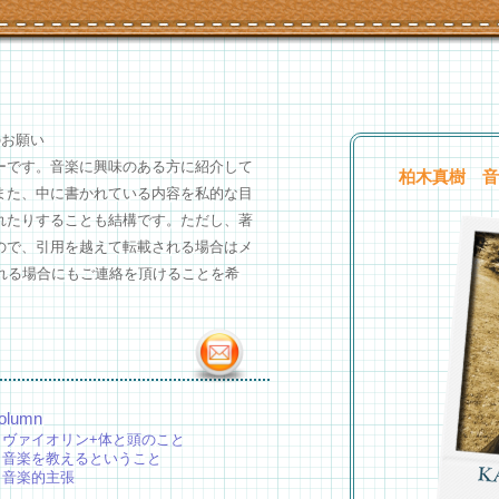
のお願い
ーです。音楽に興味のある方に紹介して
柏木真樹 音楽S
また、中に書かれている内容を私的な目
れたりすることも結構です。ただし、著
ので、引用を越えて転載される場合はメ
れる場合にもご連絡を頂けることを希
olumn
ヴァイオリン+体と頭のこと
音楽を教えるということ
音楽的主張