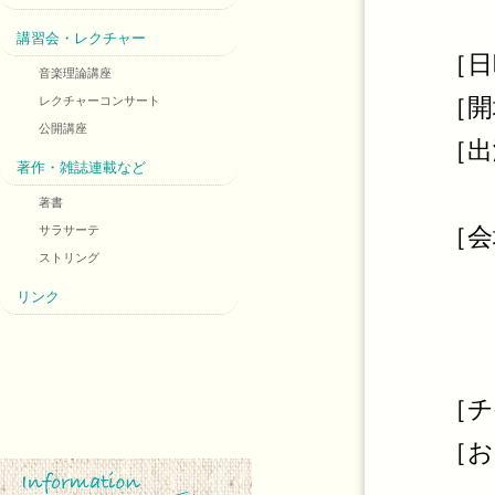
講習会・レクチャー
［日
音楽理論講座
［開
レクチャーコンサート
公開講座
［出
著作・雑誌連載など
ピ
著書
［会
サラサーテ
ストリング
東
リンク
有
東
［チ
［お