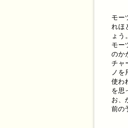
モー
れほ
ょう
モー
のか
チャ
ノを
使わ
を思
お、
前の