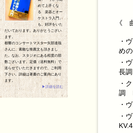
めて上手くな
る 楽器とオー
ケストラ入門」
《 
も、好評をいた
だいております。ありがとうござい
ます。
・ヴ
都響のコンサートマスター矢部達哉
めの
さんに、素敵な推薦文も頂きまし
た。なお、スタジオにある程度の部
・ヴ
数ございます。定価（送料無料）で
送らせていただきますので、ご利用
長調
下さい。詳細は著書のご案内にあり
ます。
・ク
▶詳細を読む
調 K
・ヴ
・ヴ
KV.