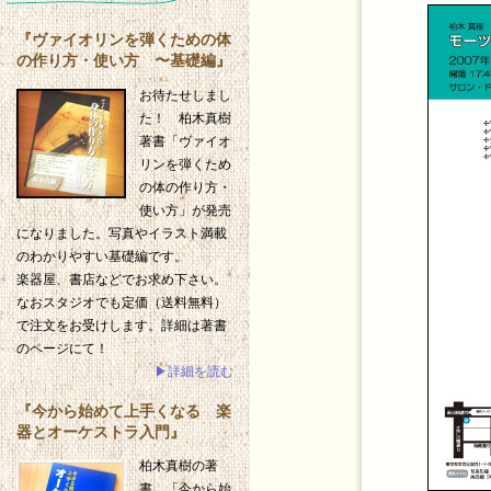
『ヴァイオリンを弾くための体
の作り方・使い方 〜基礎編』
お待たせしまし
た！ 柏木真樹
著書「ヴァイオ
リンを弾くため
の体の作り方・
使い方」が発売
になりました。写真やイラスト満載
のわかりやすい基礎編です。
楽器屋、書店などでお求め下さい。
なおスタジオでも定価（送料無料）
で注文をお受けします。詳細は著書
のページにて！
▶詳細を読む
『今から始めて上手くなる 楽
器とオーケストラ入門』
柏木真樹の著
書、「今から始