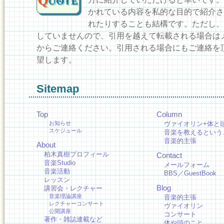
かれている内容を私的な目的で紹介さ
れたりすることも結構です。ただし、
していませんので、引用を越えて転載される場合は
からご連絡ください。引用される場合にもご連絡を
望します。
Sitemap
Top
Column
お知らせ
ヴァイオリン+体と
スケジュール
音楽を教えるという
音楽的主張
About
柏木真樹プロフィール
Contact
音楽Studio
メールフォーム
音楽活動
BBS／GuestBook
レッスン
Blog
講習会・レクチャー
音楽理論講座
音楽的主張
レクチャーコンサート
ヴァイオリン
公開講座
コンサート
著作・雑誌連載など
体や頭のこと