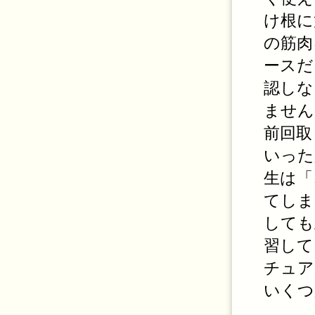
け根に
の筋肉
ースだ
認しな
ません
前回取
いった
生は「
てしま
しても
習して
チュア
いくつ