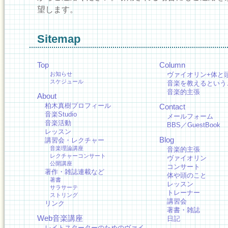
望します。
Sitemap
Top
Column
お知らせ
ヴァイオリン+体と
スケジュール
音楽を教えるという
音楽的主張
About
柏木真樹プロフィール
Contact
音楽Studio
メールフォーム
音楽活動
BBS／GuestBook
レッスン
Blog
講習会・レクチャー
音楽理論講座
音楽的主張
レクチャーコンサート
ヴァイオリン
公開講座
コンサート
著作・雑誌連載など
体や頭のこと
著書
レッスン
サラサーテ
トレーナー
ストリング
講習会
リンク
著書・雑誌
Web音楽講座
日記
レイトスターターのためのヴァイ…