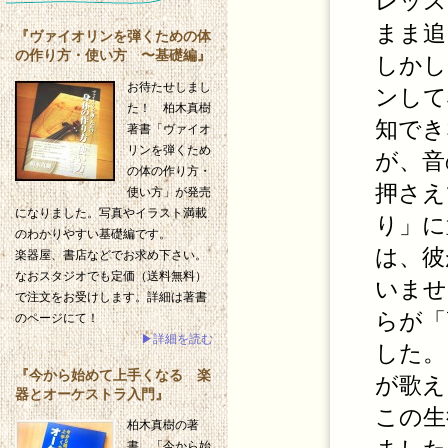
レッス
まま追
『ヴァイオリンを弾くための体
の作り方・使い方 〜基礎編』
しかし
お待たせしまし
ンして
た！ 柏木真樹
知でき
著書「ヴァイオ
リンを弾くため
が、音
の体の作り方・
押さえ
使い方」が発売
になりました。写真やイラスト満載
り」に
のわかりやすい基礎編です。
は、彼
楽器屋、書店などでお求め下さい。
なおスタジオでも定価（送料無料）
いませ
で注文をお受けします。詳細は著書
らが「
のページにて！
▶詳細を読む
した。
『今から始めて上手くなる 楽
が歌え
器とオーケストラ入門』
この生
柏木真樹の著
書、「今から始