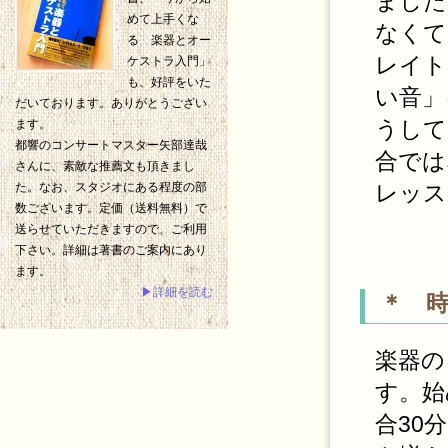
ました
めて上手くな
なくて
る 楽器とオー
レイト
ケストラ入門」
も、好評をいた
い音」
だいております。ありがとうござい
うして
ます。
都響のコンサートマスター矢部達哉
合では
さんに、素敵な推薦文も頂きまし
レッス
た。なお、スタジオにある程度の部
数ございます。定価（送料無料）で
送らせていただきますので、ご利用
下さい。詳細は著書のご案内にあり
ます。
▶詳細を読む
＊ 
楽器の
す。始
合30