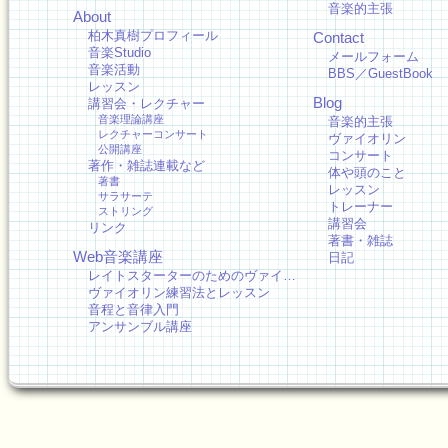
音楽的主張
About
柏木真樹プロフィール
Contact
音楽Studio
メールフォーム
音楽活動
BBS／GuestBook
レッスン
Blog
講習会・レクチャー
音楽理論講座
音楽的主張
レクチャーコンサート
ヴァイオリン
公開講座
コンサート
著作・雑誌連載など
体や頭のこと
著書
レッスン
サラサーテ
トレーナー
ストリング
講習会
リンク
著書・雑誌
Web音楽講座
日記
レイトスターターのためのヴァイ…
ヴァイオリン練習法とレッスン
音程と音律入門
アンサンブル講座