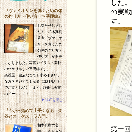
した。
の実戦
『ヴァイオリンを弾くための体
の作り方・使い方 〜基礎編』
す。
お待たせしまし
た！ 柏木真樹
著書「ヴァイオ
リンを弾くため
の体の作り方・
使い方」が発売
になりました。写真やイラスト満載
のわかりやすい基礎編です。
楽器屋、書店などでお求め下さい。
なおスタジオでも定価（送料無料）
で注文をお受けします。詳細は著書
のページにて！
▶詳細を読む
『今から始めて上手くなる 楽
器とオーケストラ入門』
柏木真樹の著
第一回
書、「今から始